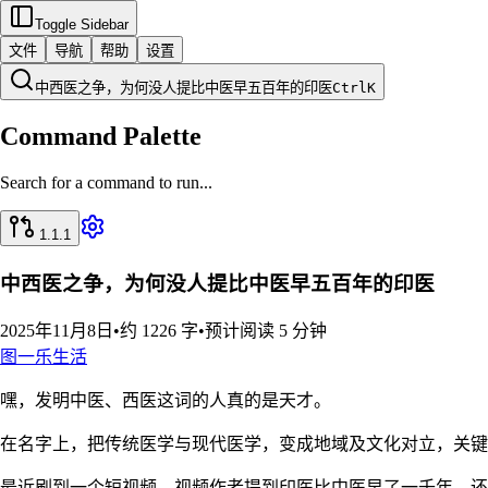
Toggle Sidebar
文件
导航
帮助
设置
中西医之争，为何没人提比中医早五百年的印医
Ctrl
K
Command Palette
Search for a command to run...
1.1.1
中西医之争，为何没人提比中医早五百年的印医
2025年11月8日
•
约 1226 字
•
预计阅读 5 分钟
图一乐
生活
嘿，发明中医、西医这词的人真的是天才。
在名字上，把传统医学与现代医学，变成地域及文化对立，关键
最近刷到一个短视频，视频作者提到印医比中医早了一千年，还