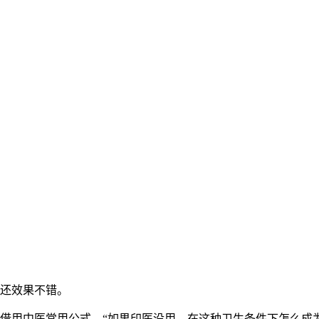
还效果不错。
借用中医常用公式，“如果印医没用，在这种卫生条件下怎么成