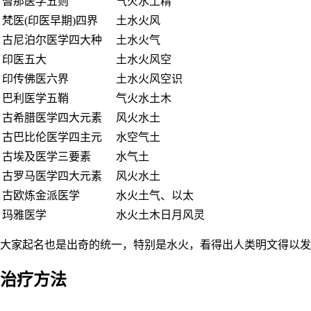
耆那医学五则
气火水土精
梵医(印医早期)四界
土水火风
古尼泊尔医学四大种
土水火气
印医五大
土水火风空
印传佛医六界
土水火风空识
巴利医学五鞘
气火水土木
古希腊医学四大元素
风火水土
古巴比伦医学四主元
水空气土
古埃及医学三要素
水气土
古罗马医学四大元素
风火水土
古欧炼金派医学
水火土气、以太
玛雅医学
水火土木日月风灵
大家起名也是出奇的统一，特别是水火，看得出人类明文得以发
治疗方法