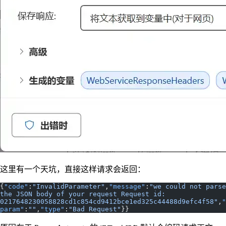
这里有一个天坑，直接这样请求会返回：
{
"code"
:
"InvalidParameter"
,
"message"
:
"we could not parse 
the JSON body of your request Request id: 
0217648230058828cd1c854cd9412bce1ed325c44488d9efc4f58"
,
"
param"
:
""
,
"type"
:
"Bad Request"
}}