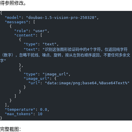
得参照修改。
{
  "model"
: 
"doubao-1.5-vision-pro-250328"
,
  "messages"
: [
    {
      "role"
: 
"user"
,
      "content"
: [
        {
          "type"
: 
"text"
,
          "text"
: 
"识别这张图形验证码中的4个字符，仅返回纯字符
（数字），忽略干扰线、噪点、旋转，按从左到右顺序返回，不要任何多余文
字"
        },
        {
          "type"
: 
"image_url"
,
          "image_url"
: {
            "url"
: 
"data:image/png;base64,%Base64Text%"
          }
        }
      ]
    }
  ],
  "temperature"
: 
0.0
,
  "max_tokens"
: 
10
}
完整截图：