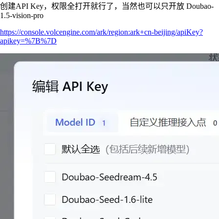
创建API Key，权限全打开就行了，当然也可以只开放 Doubao-
1.5-vision-pro
https://console.volcengine.com/ark/region:ark+cn-beijing/apiKey?
apikey=%7B%7D