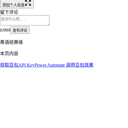
添加个人信息
留下评论
0
/
999
发布评论
善语结善缘
本页内容
获取豆包API Key
Power Automate 调用豆包
效果