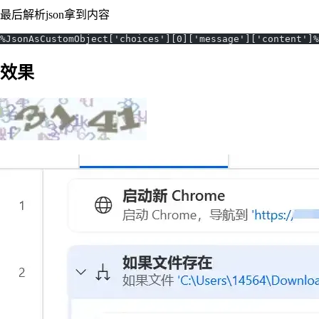
最后解析json拿到内容
%JsonAsCustomObject['choices'][0]['message']['content']%
效果