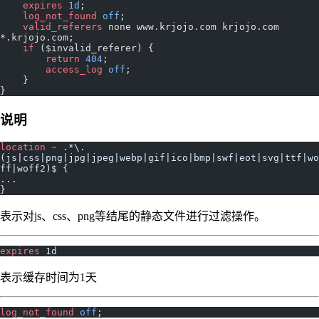
    expires 
1d
; 
    log_not_found 
off
; 
    valid_referers 
none www.krjojo.com krjojo.com 
*.krjojo.com; 
    if
 ($invalid_referer) {
        return
 404
; 
        access_log 
off
; 
    }
}
说明
location
 ~
 .*\.
(js|css|png|jpg|jpeg|webp|gif|ico|bmp|swf|eot|svg|ttf|wo
ff|woff2)$ 
{
...
}
表示对js、css、png等结尾的静态文件进行过滤操作。
expires 
1d
表示缓存时间为1天
log_not_found 
off
;