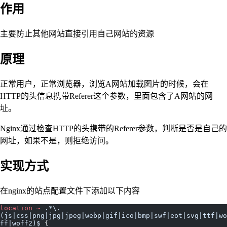
作用
主要防止其他网站直接引用自己网站的资源
原理
正常用户，正常浏览器，浏览A网站加载图片的时候，会在
HTTP的头信息携带Referer这个参数，里面包含了A网站的网
址。
Nginx通过检查HTTP的头携带的Referer参数，判断是否是自己的
网址，如果不是，则拒绝访问。
实现方式
在nginx的站点配置文件下添加以下内容
location
 ~
 .*\.
(js|css|png|jpg|jpeg|webp|gif|ico|bmp|swf|eot|svg|ttf|wo
ff|woff2)$ 
{