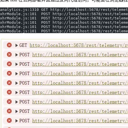
analytics.js:1310 GET http://localhost:5678/rest/telemet
xhrModule.js:101  POST http://localhost:5678/rest/teleme
xhrModule.js:101  POST http://localhost:5678/rest/telem
xhrModule.js:101  POST http://localhost:5678/rest/teleme
xhrModule.js:101  POST http://localhost:5678/rest/teleme
xhrModule.js:101  POST http://localhost:5678/rest/teleme