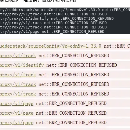
ry/rudderstack/sourceConfig/?p=cdn&v=1.33.0 net::ERR_CON
try/proxy/v1/track net::ERR_CONNECTION_REFUSED  
etry/proxy/v1/identify net::ERR_CONNECTION_REFUSED  
try/proxy/v1/track net::ERR_CONNECTION_REFUSED  
try/proxy/v1/track net::ERR_CONNECTION_REFUSED  
try/proxy/v1/page net::ERR_CONNECTION_REFUSED