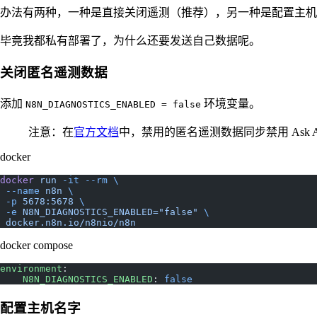
办法有两种，一种是直接关闭遥测（推荐），另一种是配置主机
毕竟我都私有部署了，为什么还要发送自己数据呢。
关闭匿名遥测数据
添加
环境变量。
N8N_DIAGNOSTICS_ENABLED = false
注意：在
官方文档
中，禁用的匿名遥测数据同步禁用 Ask A
docker
docker
 run
 -it
 --rm
 \
 --name
 n8n
 \
 -p
 5678:5678
 \
 -e
 N8N_DIAGNOSTICS_ENABLED="false"
 \
 docker.n8n.io/n8nio/n8n
docker compose
environment
:
    N8N_DIAGNOSTICS_ENABLED
: 
false
配置主机名字