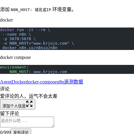
添加
环境变量。
N8N_HOST: 域名或IP
docker
docker
 run
 -it
 --rm
 \
 --name
 n8n
 \
 -p
 5678:5678
 \
 -e
 N8N_HOST="www.krjojo.com"
 \
 docker.n8n.io/n8nio/n8n
docker compose
environment
:
    N8N_HOST
: 
www.krjojo.com
Agent
Docker
docker-compose
n8n
遥测数据
评论
爱评论的人，运气不会太差
添加个人信息
留下评论
0
/
999
发布评论