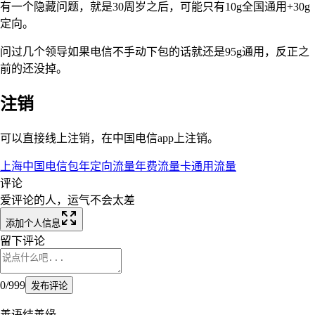
有一个隐藏问题，就是30周岁之后，可能只有10g全国通用+30g
定向。
问过几个领导如果电信不手动下包的话就还是95g通用，反正之
前的还没掉。
注销
可以直接线上注销，在中国电信app上注销。
上海
中国电信
包年
定向流量
年费
流量卡
通用流量
评论
爱评论的人，运气不会太差
添加个人信息
留下评论
0
/
999
发布评论
善语结善缘