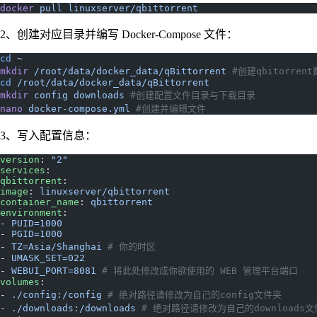
docker
 pull
 linuxserver/qbittorrent
2、创建对应目录并编写 Docker-Compose 文件：
cd
 ~
mkdir
 /root/data/docker_data/qBittorrent
 #创建qbitorren
cd
 /root/data/docker_data/qBittorrent
mkdir
 config
 downloads
 #创建配置文件目录与下载目录
nano
 docker-compose.yml
 #创建并编辑文件
3、写入配置信息：
version
: 
"2"
services
:
qbittorrent
:
image
: 
linuxserver/qbittorrent
container_name
: 
qbittorrent
environment
:
- 
PUID=1000
- 
PGID=1000
- 
TZ=Asia/Shanghai
 # 你的时区
- 
UMASK_SET=022
- 
WEBUI_PORT=8081
 # 将此处修改成你欲使用的 WEB 管理平台端口
volumes
:
- 
./config:/config
 # 绝对路径请修改为自己的config文件夹
- 
./downloads:/downloads
 # 绝对路径请修改为自己的downloads