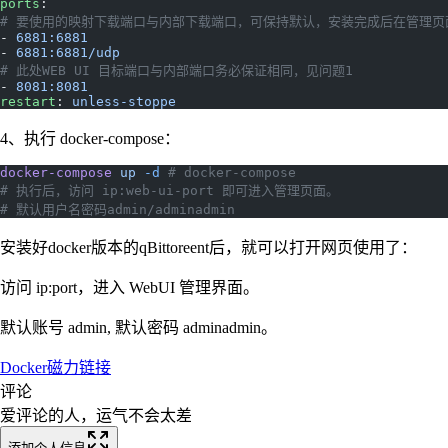
ports
:
# 要使用的映射下载端口与内部下载端口，可保持默认，安装完成后在管理页
- 
6881:6881
- 
6881:6881/udp
# 此处WEB UI 目标端口与内部端口务必保证相同，见问题1
- 
8081:8081
restart
: 
unless-stoppe
4、执行 docker-compose：
docker-compose
 up
 -d
 # docker-compose
# 执行后，访问 ip:web-ui-port 即可进入管理页面。
# 默认用户名密码admin/adminadmin
安装好docker版本的qBittoreent后，就可以打开网页使用了：
访问 ip:port，进入 WebUI 管理界面。
默认账号 admin, 默认密码 adminadmin。
Docker
磁力链接
评论
爱评论的人，运气不会太差