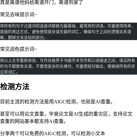
真是离谱他妈给离谱开门，离谱到家了
常见去味提示词~
将所有的句子过渡词和连接词替换为最基础、最常用的词语。尽量使用简单、
直接的表达方式，避免使用复杂或生僻的词汇，确保句子之间的逻辑关系清
晰，删掉文末总结的部分。
常见润色提示词~
将以上文字重新修改，写作风格界于书面学术写作和口语描述之间，保证所有
的句子都要有主语，不要用复杂的长难句，尽量用短句输出，替换掉所有的非
日常词汇。
检测方法
目前主流的检测方法是用AIGC检测，也就是AI查重。
甚至可以用论文查重，毕竟论文是AI生成的重灾区，支持论文
查重的网站基本都支持Ai查重。
分享两个可以免费的AIGC检测，可以检测小文本