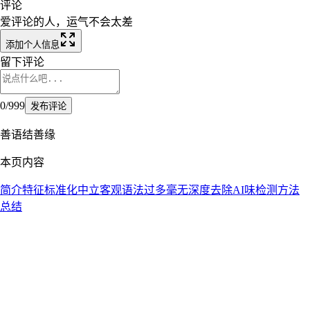
评论
爱评论的人，运气不会太差
添加个人信息
留下评论
0
/
999
发布评论
善语结善缘
本页内容
简介
特征
标准化
中立客观
语法过多
毫无深度
去除AI味
检测方法
总结