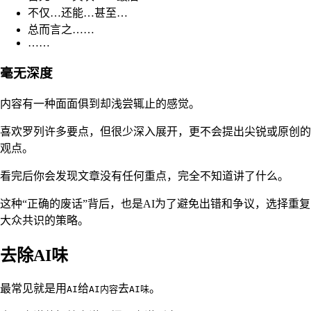
不仅…还能…甚至…
总而言之……
……
毫无深度
内容有一种面面俱到却浅尝辄止的感觉。
喜欢罗列许多要点，但很少深入展开，更不会提出尖锐或原创的
观点。
看完后你会发现文章没有任何重点，完全不知道讲了什么。
这种“正确的废话”背后，也是AI为了避免出错和争议，选择重复
大众共识的策略。
去除AI味
最常见就是用
给
去
。
AI
AI内容
AI味