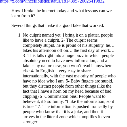
https://x.com/vinceflibustier/status/1814395720025419832
How I broke the internet today and what lessons can we
learn from it?
Several things that make it a good fake that worked:
No culprit named yet, I bring it on a platter, people
like to have a culprit. 2- The culprit seems
completely stupid, he is proud of his stupidity, he…
takes his afternoon off on… the first day of work…
3- This falls right into a huge buzz in which people
absolutely need to have new information, and a
fake is by nature new, you won’t read it anywhere
else 4- In English = very easy to share
internationally, with the vast majority of people who
have no idea who I am. 5- Baby fingers are stupid,
but they distract people from other things (like the
fact that I have a horn on my head because of bad
clipping) 6- Confirmation bias: People want to
believe it, it’s so funny. “I like the information, so it
is true.” 7- The information is pushed ironically by
people who know that it is a joke, and then it
arrives in the litteral zone which amplifies it even
stronger.