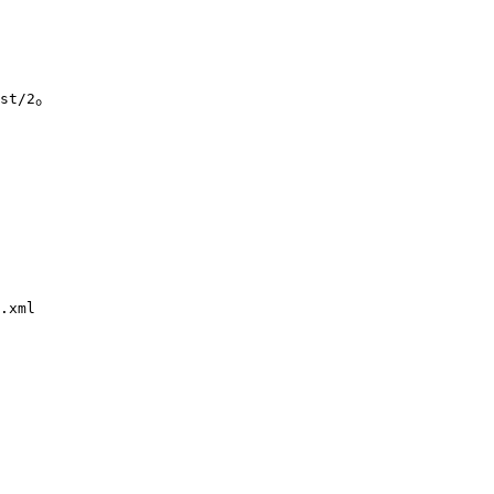
。
st/2
.xml