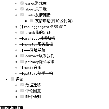
游戏库
games
关于我
about
友情链接
links
友情申请(评论区代替)
[ ]
RSS 聚合
rss-aggregator
我的足迹
track
[ ]
时间归档
archives
[ ]
服务监控
monitor
[ ]
网址导航
nav
联系我们
contact
隐私政策
privacy
[ ]
音乐
music
[ ]
随手一拍
gallery
评论
数据迁移
评论回复
邮件通知
更变事项