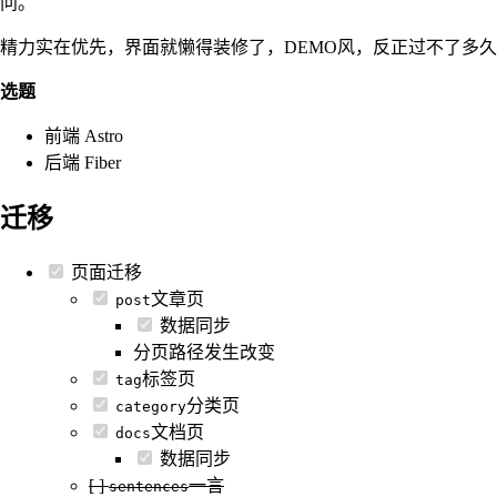
问。
精力实在优先，界面就懒得装修了，DEMO风，反正过不了多久
选题
前端 Astro
后端 Fiber
迁移
页面迁移
文章页
post
数据同步
分页路径发生改变
标签页
tag
分类页
category
文档页
docs
数据同步
[ ]
一言
sentences