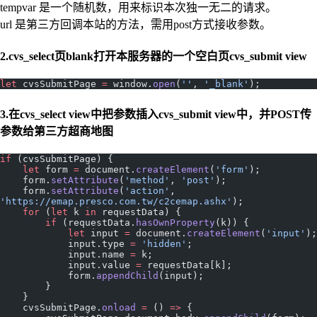
tempvar 是一个随机数，用来标识本次独一无二的请求。
url 是第三方回调本站的方法，需用post方式接收参数。
2.cvs_select页blank打开本服务器的一个空白页cvs_submit view
let
 cvsSubmitPage 
=
 window.
open
(
''
, 
'_blank'
);
3.在cvs_select view中把参数插入cvs_submit view中，并POST传
参数给第三方超商地图
if
 (cvsSubmitPage) {
    let
 form 
=
 document.
createElement
(
'form'
);
    form.
setAttribute
(
'method'
, 
'post'
);
    form.
setAttribute
(
'action'
, 
'https://emap.presco.com.tw/c2cemap.ashx'
);
    for
 (
let
 k 
in
 requestData) {
        if
 (requestData.
hasOwnProperty
(k)) {
            let
 input 
=
 document.
createElement
(
'input'
);
            input.type 
=
 'hidden'
;
            input.name 
=
 k;
            input.value 
=
 requestData[k];
            form.
appendChild
(input);
        }
    }
    cvsSubmitPage.
onload
 =
 () 
=>
 {