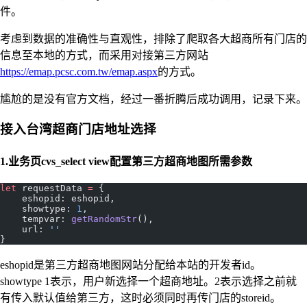
件。
考虑到数据的准确性与直观性，排除了爬取各大超商所有门店的
信息至本地的方式，而采用对接第三方网站
https://emap.pcsc.com.tw/emap.aspx
的方式。
尴尬的是没有官方文档，经过一番折腾后成功调用，记录下来。
接入台湾超商门店地址选择
1.业务页cvs_select view配置第三方超商地图所需参数
let
 requestData 
=
 {
    eshopid: eshopid,
    showtype: 
1
,
    tempvar: 
getRandomStr
(),
    url: 
''
}
eshopid是第三方超商地图网站分配给本站的开发者id。
showtype 1表示，用户新选择一个超商地址。2表示选择之前就
有传入默认值给第三方，这时必须同时再传门店的storeid。