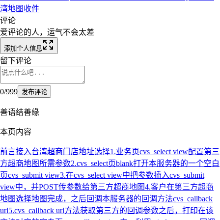
湾
地图
收件
评论
爱评论的人，运气不会太差
添加个人信息
留下评论
0
/
999
发布评论
善语结善缘
本页内容
前言
接入台湾超商门店地址选择
1.业务页cvs_select view配置第三
方超商地图所需参数
2.cvs_select页blank打开本服务器的一个空白
页cvs_submit view
3.在cvs_select view中把参数插入cvs_submit
view中，并POST传参数给第三方超商地图
4.客户在第三方超商
地图选择地图完成，之后回调本服务器的回调方法cvs_callback
url
5.cvs_callback url方法获取第三方的回调参数之后，打印在该