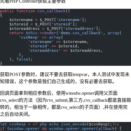
先看PHP Controller获取主要参数
public
 function
 cvs_callback
()
{
    $storename 
=
 $_POST[
'storename'
];
    $storeid 
=
 $_POST[
'storeid'
];
    $storeaddress 
=
 $_POST[
'storeaddress'
];
    return
 $this
->
render
(
'demo.cvs_callback'
, 
array
(
        'cvsResp'
 =>
 array
(
            'storename'
 =>
 $storename,
            'storeid'
 =>
 $storeid,
            'storeaddress'
 =>
 $storeaddress,
        ),
    ), 
false
);
}
获取POST参数时，建议不要去获取tempvar，本人测试中发现未
知错误，这个参数是我们自己生成的，没有必要去获取。
回调页面拿到相应参数后，使用winodw.opener调用父页面
cvs_select的方法（因为cvs_submit,第三方,cvs_callback都是直接跳
转的，相当于一脉相传，都是cvs_select的子页面）,并在使用完
之后自动关闭。
let
 cvsResp
 =
 <?
 php
 echo
 json_encode
($cvsResp);
?>
;
if
 (
window
.
opener
 &&
 window
.
opener
.
openerCallback
) {