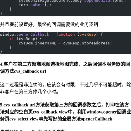
        cvsSubmitPage.document.body.
appendChild
(form);
        form.
submit
();
    }
}
并且提前设置好，最终的回调需要做的业务逻辑
window.
openerCallback
 =
 function
 (
cvsResp
) {
    if
 (cvsResp) {
        cvsDom.innerHTML 
=
 cvsResp.storeaddress;
    }
}
4.客户在第三方超商地图选择地图完成，之后回调本服务器的回
调方法cvs_callback url
这个过程是非连续的，应该会有时限，不过几乎不可能超时，除
非客户在第三方停几个小时。
5.cvs_callback url方法获取第三方的回调参数之后，打印在该方
法对应的空白页cvs_callback view中，利用window.opener回调业
务页cvs_select view事先写好的全局方法openerCallback