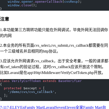
    window
.
opener
.
openerCallback
(
cvsResp
);
    window
.
close
();
}
注意
1.本功能第三方跳转功能只能在外网调试，毕竟外网无法回调你
的内网
2.本业务的所有页面cvs_select,cvs_submit,cvs_callback都需要在同
一个三级域名并且相同的http协议。
3.应该允许外网请求cvs_callback，出于安全考量，一般的请求都
有csrf_taken的验证过程，这时cvs_callback应该开放这个限制。
比如Lavaral是在app\Http\Middleware\VerifyCsrfToken.php开放。
class
 VerifyCsrfToken
 extends
 BaseVerifier
{
  protected
 $except 
=
 [
    '/demo/cvs/cvs_callback'
,
  ];
}
7-11
7-ELEVEn
Family Mart
Lavaral
SevenEleven
全家Family Mart
台