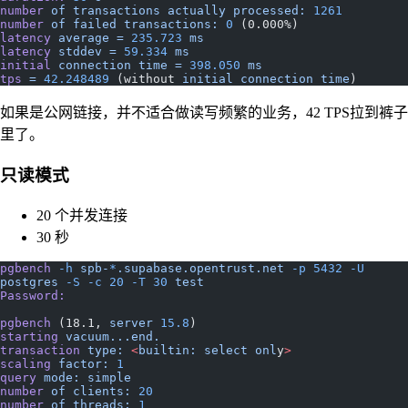
number
 of
 transactions
 actually
 processed:
 1261
number
 of
 failed
 transactions:
 0
 (0.000%)
latency
 average
 =
 235.723
 ms
latency
 stddev
 =
 59.334
 ms
initial
 connection
 time
 =
 398.050
 ms
tps
 =
 42.248489
 (without 
initial
 connection
 time
)
如果是公网链接，并不适合做读写频繁的业务，42 TPS拉到裤子
里了。
只读模式
20 个并发连接
30 秒
pgbench
 -h
 spb-
*
.supabase.opentrust.net
 -p
 5432
 -U
postgres
 -S
 -c
 20
 -T
 30
 test
Password:
pgbench
 (18.1, 
server
 15.8
)
starting
 vacuum...end.
transaction
 type:
 <
builtin:
 select
 onl
y
>
scaling
 factor:
 1
query
 mode:
 simple
number
 of
 clients:
 20
number
 of
 threads:
 1