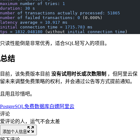
maximum
 number
 of
 tries:
 1
duration:
 30
 s
number
 of
 transactions
 actually
 processed:
 51865
number
 of
 failed
 transactions:
 0
 (0.000%)
latency
 average
 =
 10.917
 ms
initial
 connection
 time
 =
 1715.783
 ms
tps
 =
 1832.048180
 (without 
initial
 connection
 time
)
只读性能倒是非常优秀，适合SQL轻写入的项目。
总结
目前，该免费版本目前
没有试用时长或次数限制
，但阿里云保
留未来调整免费策略的权利，并会通过公告等方式提前通知。
且用且珍惜吧。
PostgreSQL
免费
数据库
白嫖
阿里云
评论
爱评论的人，运气不会太差
添加个人信息
留下评论