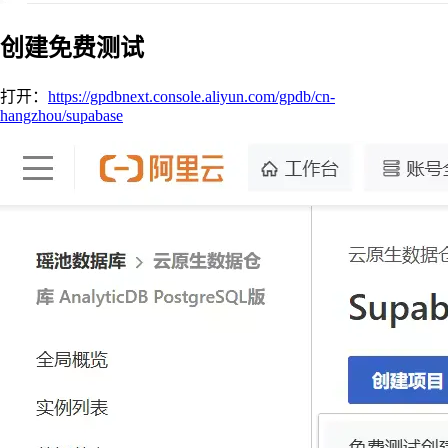
创建免费测试
打开：
https://gpdbnext.console.aliyun.com/gpdb/cn-
hangzhou/supabase