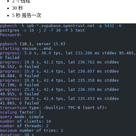
2 个线程
30 秒
5 秒 报告一次
pgbench
 -h
 spb-
*
.supabase.opentrust.net
 -p
 5432
 -U
postgres
 -c
 10
 -j
 2
 -T
 30
 -P
 5
 test
Password:
pgbench
 (18.1, 
server
 15.8
)
starting
 vacuum...end.
progress:
 5.0
 s,
 38.4
 tps,
 lat
 233.286
 ms
 stddev
 95.465,
0
 failed
progress:
 10.0
 s,
 42.2
 tps,
 lat
 236.762
 ms
 stddev
56.552,
 0
 failed
progress:
 15.0
 s,
 42.4
 tps,
 lat
 236.857
 ms
 stddev
48.884,
 0
 failed
progress:
 20.0
 s,
 42.4
 tps,
 lat
 235.358
 ms
 stddev
52.196,
 0
 failed
progress:
 25.0
 s,
 42.4
 tps,
 lat
 236.359
 ms
 stddev
49.955,
 0
 failed
progress:
 30.0
 s,
 42.4
 tps,
 lat
 235.453
 ms
 stddev
41.865,
 0
 failed
transaction
 type:
 <
builtin:
 TPC-B
 (sort 
of
)
>
scaling
 factor:
 1
query
 mode:
 simple
number
 of
 clients:
 10
number
 of
 threads:
 2
maximum
 number
 of
 tries:
 1
duration:
 30
 s