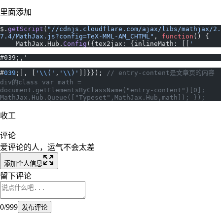
里面添加
$.
getScript
(
"//cdnjs.cloudflare.com/ajax/libs/mathjax/2.
7.4/MathJax.js?config=TeX-MML-AM_CHTML"
, 
function
() {
    MathJax.Hub.
Config
({tex2jax: {inlineMath: [[
'
#039;,'
#
039
;], [
'
\\
('
,
'
\\
)'
]]}}); 
// entry-content是文章页的内容
div的class var math = 
document.getElementsByClassName("entry-content")[0]; 
MathJax.Hub.Queue(["Typeset",MathJax.Hub,math]); });
收工
评论
爱评论的人，运气不会太差
添加个人信息
留下评论
0
/
999
发布评论