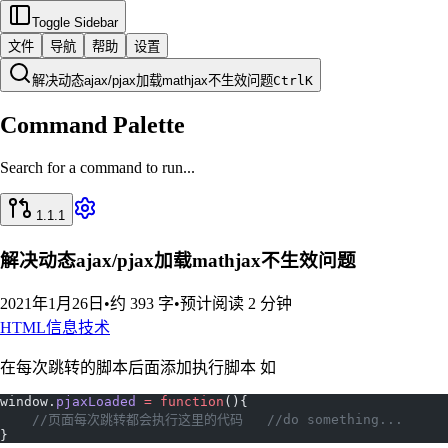
Toggle Sidebar
文件
导航
帮助
设置
解决动态ajax/pjax加载mathjax不生效问题
Ctrl
K
Command Palette
Search for a command to run...
1.1.1
解决动态ajax/pjax加载mathjax不生效问题
2021年1月26日
•
约 393 字
•
预计阅读 2 分钟
HTML
信息技术
在每次跳转的脚本后面添加执行脚本 如
window.
pjaxLoaded
 =
 function
(){
    //页面每次跳转都会执行这里的代码   //do something...
}