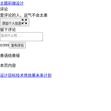
主题
前端
设计
评论
爱评论的人，运气不会太差
添加个人信息
留下评论
0
/
999
发布评论
善语结善缘
本页内容
设计目标
技术债
效果
未来计划