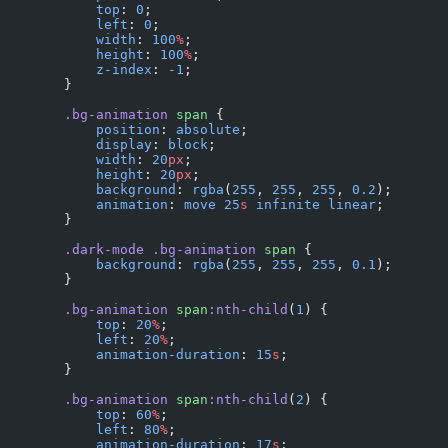
            top
: 
0
;
            left
: 
0
;
            width
: 
100
%
;
            height
: 
100
%
;
            z-index
: 
-1
;
        }
        .bg-animation
 span
 {
            position
: 
absolute
;
            display
: 
block
;
            width
: 
20
px
;
            height
: 
20
px
;
            background
: 
rgba
(
255
, 
255
, 
255
, 
0.2
);
            animation
: 
move
 25
s
 infinite
 linear
;
        }
        .dark-mode
 .bg-animation
 span
 {
            background
: 
rgba
(
255
, 
255
, 
255
, 
0.1
);
        }
        .bg-animation
 span
:nth-child
(
1
) {
            top
: 
20
%
;
            left
: 
20
%
;
            animation-duration
: 
15
s
;
        }
        .bg-animation
 span
:nth-child
(
2
) {
            top
: 
60
%
;
            left
: 
80
%
;
            animation-duration
: 
17
s
;