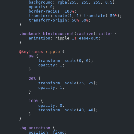
            background
: 
rgba
(
255
, 
255
, 
255
, 
0.5
);
            opacity
: 
0
;
            border-radius
: 
100
%
;
            transform
: 
scale
(
1
, 
1
) 
translate
(
-50
%
);
            transform-origin
: 
50
%
 50
%
;
        }
        .bookmark-btn:focus:not
(
:active
)
::after
 {
            animation
: ripple 
1
s
 ease-out
;
        }
        @keyframes
 ripple
 {
            0%
 {
                transform
: 
scale
(
0
, 
0
);
                opacity
: 
1
;
            }
            20%
 {
                transform
: 
scale
(
25
, 
25
);
                opacity
: 
1
;
            }
            100%
 {
                opacity
: 
0
;
                transform
: 
scale
(
40
, 
40
);
            }
        }
        .bg-animation
 {
            position
: 
fixed
;