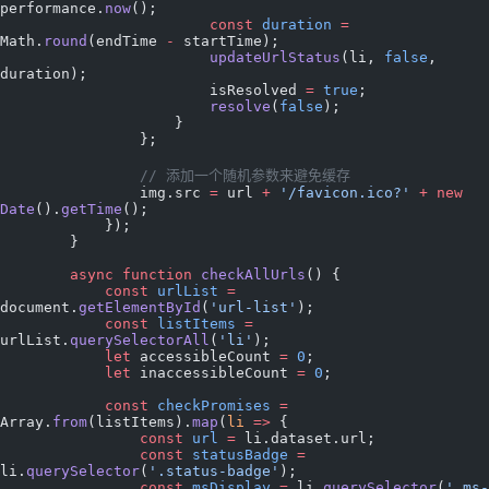
performance.
now
();
                        const
 duration
 =
Math.
round
(endTime 
-
 startTime);
                        updateUrlStatus
(li, 
false
, 
duration);
                        isResolved 
=
 true
;
                        resolve
(
false
);
                    }
                };
                // 添加一个随机参数来避免缓存
                img.src 
=
 url 
+
 '/favicon.ico?'
 +
 new
Date
().
getTime
();
            });
        }
        async
 function
 checkAllUrls
() {
            const
 urlList
 =
document.
getElementById
(
'url-list'
);
            const
 listItems
 =
urlList.
querySelectorAll
(
'li'
);
            let
 accessibleCount 
=
 0
;
            let
 inaccessibleCount 
=
 0
;
            const
 checkPromises
 =
Array.
from
(listItems).
map
(
li
 =>
 {
                const
 url
 =
 li.dataset.url;
                const
 statusBadge
 =
li.
querySelector
(
'.status-badge'
);
                const
 msDisplay
 =
 li.
querySelector
(
'.ms-