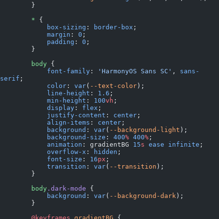
        }
        *
 {
            box-sizing
: 
border-box
;
            margin
: 
0
;
            padding
: 
0
;
        }
        body
 {
            font-family
: 
'HarmonyOS Sans SC'
, 
sans-
serif
;
            color
: 
var
(
--text-color
);
            line-height
: 
1.6
;
            min-height
: 
100
vh
;
            display
: 
flex
;
            justify-content
: 
center
;
            align-items
: 
center
;
            background
: 
var
(
--background-light
);
            background-size
: 
400
%
 400
%
;
            animation
: gradientBG 
15
s
 ease
 infinite
;
            overflow-x
: 
hidden
;
            font-size
: 
16
px
;
            transition
: 
var
(
--transition
);
        }
        body
.dark-mode
 {
            background
: 
var
(
--background-dark
);
        }
        @keyframes
 gradientBG
 {