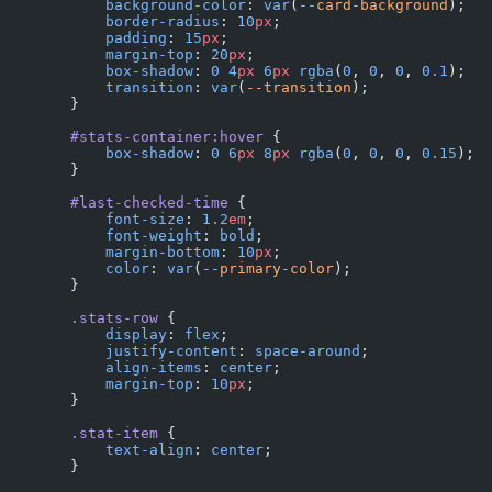
            background-color
: 
var
(
--card-background
);
            border-radius
: 
10
px
;
            padding
: 
15
px
;
            margin-top
: 
20
px
;
            box-shadow
: 
0
 4
px
 6
px
 rgba
(
0
, 
0
, 
0
, 
0.1
);
            transition
: 
var
(
--transition
);
        }
        #stats-container:hover
 {
            box-shadow
: 
0
 6
px
 8
px
 rgba
(
0
, 
0
, 
0
, 
0.15
);
        }
        #last-checked-time
 {
            font-size
: 
1.2
em
;
            font-weight
: 
bold
;
            margin-bottom
: 
10
px
;
            color
: 
var
(
--primary-color
);
        }
        .stats-row
 {
            display
: 
flex
;
            justify-content
: 
space-around
;
            align-items
: 
center
;
            margin-top
: 
10
px
;
        }
        .stat-item
 {
            text-align
: 
center
;
        }