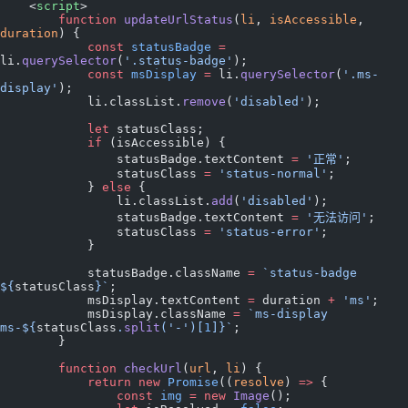
    <
script
>
        function
 updateUrlStatus
(
li
, 
isAccessible
, 
duration
) {
            const
 statusBadge
 =
li.
querySelector
(
'.status-badge'
);
            const
 msDisplay
 =
 li.
querySelector
(
'.ms-
display'
);
            li.classList.
remove
(
'disabled'
);
            let
 statusClass;
            if
 (isAccessible) {
                statusBadge.textContent 
=
 '正常'
;
                statusClass 
=
 'status-normal'
;
            } 
else
 {
                li.classList.
add
(
'disabled'
);
                statusBadge.textContent 
=
 '无法访问'
;
                statusClass 
=
 'status-error'
;
            }
            statusBadge.className 
=
 `status-badge 
${
statusClass
}`
;
            msDisplay.textContent 
=
 duration 
+
 'ms'
;
            msDisplay.className 
=
 `ms-display 
ms-${
statusClass
.
split
(
'-'
)[
1
]
}`
;
        }
        function
 checkUrl
(
url
, 
li
) {
            return
 new
 Promise
((
resolve
) 
=>
 {
                const
 img
 =
 new
 Image
();