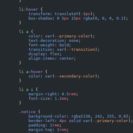
        }
        li
:hover
 {
            transform
: 
translateY
(
-3
px
);
            box-shadow
: 
0
 5
px
 15
px
 rgba
(
0
, 
0
, 
0
, 
0.1
);
        }
        li
 a
 {
            color
: 
var
(
--primary-color
);
            text-decoration
: 
none
;
            font-weight
: 
bold
;
            transition
: 
var
(
--transition
);
            display
: 
flex
;
            align-items
: 
center
;
        }
        li
 a
:hover
 {
            color
: 
var
(
--secondary-color
);
        }
        li
 a
 i
 {
            margin-right
: 
0.5
rem
;
            font-size
: 
1.2
em
;
        }
        .notice
 {
            background-color
: 
rgba
(
230
, 
242
, 
255
, 
0.8
);
            border-left
: 
4
px
 solid
 var
(
--primary-color
);
            padding
: 
1
rem
;
            margin-top
: 
1
rem
;