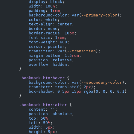
            display
: 
block
;
            width
: 
100
%
;
            padding
: 
1
rem
;
            background-color
: 
var
(
--primary-color
);
            color
: 
white
;
            text-align
: 
center
;
            border
: 
none
;
            border-radius
: 
10
px
;
            font-size
: 
1
rem
;
            font-weight
: 
600
;
            cursor
: 
pointer
;
            transition
: 
var
(
--transition
);
            margin-bottom
: 
1.5
rem
;
            position
: 
relative
;
            overflow
: 
hidden
;
        }
        .bookmark-btn:hover
 {
            background-color
: 
var
(
--secondary-color
);
            transform
: 
translateY
(
-2
px
);
            box-shadow
: 
0
 5
px
 15
px
 rgba
(
0
, 
0
, 
0
, 
0.1
);
        }
        .bookmark-btn::after
 {
            content
: 
''
;
            position
: 
absolute
;
            top
: 
50
%
;
            left
: 
50
%
;
            width
: 
5
px
;
            height
: 
5
px
;