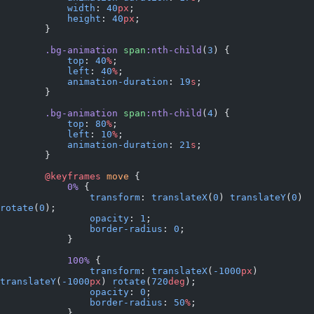
            width
: 
40
px
;
            height
: 
40
px
;
        }
        .bg-animation
 span
:nth-child
(
3
) {
            top
: 
40
%
;
            left
: 
40
%
;
            animation-duration
: 
19
s
;
        }
        .bg-animation
 span
:nth-child
(
4
) {
            top
: 
80
%
;
            left
: 
10
%
;
            animation-duration
: 
21
s
;
        }
        @keyframes
 move
 {
            0%
 {
                transform
: 
translateX
(
0
) 
translateY
(
0
) 
rotate
(
0
);
                opacity
: 
1
;
                border-radius
: 
0
;
            }
            100%
 {
                transform
: 
translateX
(
-1000
px
) 
translateY
(
-1000
px
) 
rotate
(
720
deg
);
                opacity
: 
0
;
                border-radius
: 
50
%
;
            }