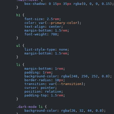
            box-shadow
: 
0
 15
px
 35
px
 rgba
(
0
, 
0
, 
0
, 
0.15
);
        }
        h1
 {
            font-size
: 
2.5
rem
;
            color
: 
var
(
--primary-color
);
            text-align
: 
center
;
            margin-bottom
: 
1.5
rem
;
            font-weight
: 
700
;
        }
        ul
 {
            list-style-type
: 
none
;
            margin-bottom
: 
1.5
rem
;
        }
        li
 {
            margin-bottom
: 
1
rem
;
            padding
: 
1
rem
;
            background-color
: 
rgba
(
248
, 
250
, 
252
, 
0.8
);
            border-radius
: 
10
px
;
            transition
: 
var
(
--transition
);
            cursor
: 
pointer
;
            position
: 
relative
;
            padding-top
: 
1.5
rem
;
        }
        .dark-mode
 li
 {
            background-color
: 
rgba
(
26
, 
32
, 
44
, 
0.8
);