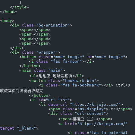
        }
    </
style
>
</
head
>
<
body
>
    <
div
 class
=
"bg-animation"
>
        <
span
></
span
>
        <
span
></
span
>
        <
span
></
span
>
        <
span
></
span
>
    </
div
>
    <
div
 class
=
"wrapper"
>
        <
button
 class
=
"mode-toggle"
 id
=
"mode-toggle"
>
            <
i
 class
=
"fas fa-moon"
></
i
>
        </
button
>
        <
main
 class
=
"main"
>
            <
h1
>毛毛虫-地址发布页</
h1
>
            <
button
 class
=
"bookmark-btn"
>
                <
i
 class
=
"fas fa-bookmark"
></
i
> Ctrl+D 
收藏本页到浏览器收藏夹
            </
button
>
            <
ul
 id
=
"url-list"
>
                <
li
 data-url
=
"https://krjojo.com/"
>
                    <
span
 class
=
"ms-display"
>-ms</
span
>
                    <
div
 class
=
"url-content"
>
                        <
span
>猫猫虫（主）</
span
>
                        <
a
 href
=
"https://krjojo.com/"
target
=
"_blank"
>
                            <
i
 class
=
"fas fa-external-