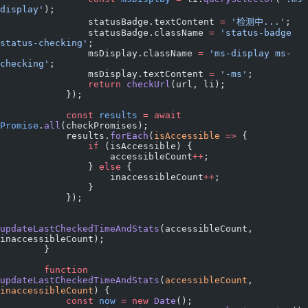
display'
);
                statusBadge.textContent 
=
 '检测中...'
;
                statusBadge.className 
=
 'status-badge 
status-checking'
;
                msDisplay.className 
=
 'ms-display ms-
checking'
;
                msDisplay.textContent 
=
 '-ms'
;
                return
 checkUrl
(url, li);
            });
            const
 results
 =
 await
Promise
.
all
(checkPromises);
            results.
forEach
(
isAccessible
 =>
 {
                if
 (isAccessible) {
                    accessibleCount
++
;
                } 
else
 {
                    inaccessibleCount
++
;
                }
            });
updateLastCheckedTimeAndStats
(accessibleCount, 
inaccessibleCount);
        }
        function
updateLastCheckedTimeAndStats
(
accessibleCount
, 
inaccessibleCount
) {
            const
 now
 =
 new
 Date
();