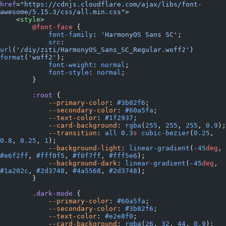
href
=
"https://cdnjs.cloudflare.com/ajax/libs/font-
awesome/5.15.3/css/all.min.css"
>
    <
style
>
        @font-face
 {
            font-family
: 
'HarmonyOS Sans SC'
;
            src
: 
url
(
'/diy/ziti/HarmonyOS_Sans_SC_Regular.woff2'
) 
format
(
'woff2'
);
            font-weight
: 
normal
;
            font-style
: 
normal
;
        }
        :root
 {
            --primary-color
: 
#3b82f6
;
            --secondary-color
: 
#60a5fa
;
            --text-color
: 
#1f2937
;
            --card-background
: 
rgba
(
255
, 
255
, 
255
, 
0.9
);
            --transition
: 
all
 0.3
s
 cubic-bezier
(
0.25
, 
0.8
, 
0.25
, 
1
);
            --background-light
: 
linear-gradient
(
-45
deg
, 
#e6f2ff
, 
#fff0f5
, 
#f0f7ff
, 
#fff5e6
);
            --background-dark
: 
linear-gradient
(
-45
deg
, 
#1a202c
, 
#2d3748
, 
#4a5568
, 
#2d3748
);
        }
        .dark-mode
 {
            --primary-color
: 
#60a5fa
;
            --secondary-color
: 
#3b82f6
;
            --text-color
: 
#e2e8f0
;
            --card-background
: 
rgba
(
26
, 
32
, 
44
, 
0.9
);