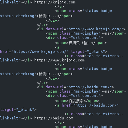
link-alt"
></
i
> https://krjojo.com
                        </
a
>
                        <
span
 class
=
"status-badge 
status-checking"
>检测中...</
span
>
                    </
div
>
                </
li
>
                <
li
 data-url
=
"https://www.krjojo.com/"
>
                    <
span
 class
=
"ms-display"
>-ms</
span
>
                    <
div
 class
=
"url-content"
>
                        <
span
>猫猫虫（备）</
span
>
                        <
a
href
=
"https://www.krjojo.com/"
 target
=
"_blank"
>
                            <
i
 class
=
"fas fa-external-
link-alt"
></
i
> https://www.krjojo.com
                        </
a
>
                        <
span
 class
=
"status-badge 
status-checking"
>检测中...</
span
>
                    </
div
>
                </
li
>
                <
li
 data-url
=
"https://baidu.com/"
>
                    <
span
 class
=
"ms-display"
>-ms</
span
>
                    <
div
 class
=
"url-content"
>
                        <
span
>百度搜索</
span
>
                        <
a
 href
=
"https://baidu.com/"
target
=
"_blank"
>
                            <
i
 class
=
"fas fa-external-
link-alt"
></
i
> https://baidu.com
                        </
a
>
                        <
span
 class
=
"status-badge 