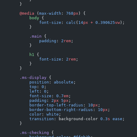
        }
        @media
 (
max-width
: 
768
px
) {
            body
 {
                font-size
: 
calc
(
14
px
 +
 0.390625
vw
);
            }
            .main
 {
                padding
: 
2
rem
;
            }
            h1
 {
                font-size
: 
2
rem
;
            }
        }
        .ms-display
 {
            position
: 
absolute
;
            top
: 
0
;
            left
: 
0
;
            font-size
: 
0.7
em
;
            padding
: 
2
px
 5
px
;
            border-top-left-radius
: 
10
px
;
            border-bottom-right-radius
: 
10
px
;
            color
: 
white
;
            transition
: background-color 
0.3
s
 ease
;
        }
        .ms-checking
 {