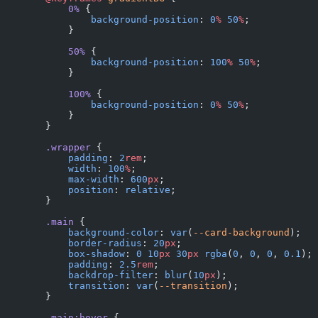
            0%
 {
                background-position
: 
0
%
 50
%
;
            }
            50%
 {
                background-position
: 
100
%
 50
%
;
            }
            100%
 {
                background-position
: 
0
%
 50
%
;
            }
        }
        .wrapper
 {
            padding
: 
2
rem
;
            width
: 
100
%
;
            max-width
: 
600
px
;
            position
: 
relative
;
        }
        .main
 {
            background-color
: 
var
(
--card-background
);
            border-radius
: 
20
px
;
            box-shadow
: 
0
 10
px
 30
px
 rgba
(
0
, 
0
, 
0
, 
0.1
);
            padding
: 
2.5
rem
;
            backdrop-filter
: 
blur
(
10
px
);
            transition
: 
var
(
--transition
);
        }
        .main:hover
 {