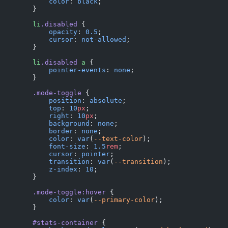
            color
: 
black
;
        }
        li
.disabled
 {
            opacity
: 
0.5
;
            cursor
: 
not-allowed
;
        }
        li
.disabled
 a
 {
            pointer-events
: 
none
;
        }
        .mode-toggle
 {
            position
: 
absolute
;
            top
: 
10
px
;
            right
: 
10
px
;
            background
: 
none
;
            border
: 
none
;
            color
: 
var
(
--text-color
);
            font-size
: 
1.5
rem
;
            cursor
: 
pointer
;
            transition
: 
var
(
--transition
);
            z-index
: 
10
;
        }
        .mode-toggle:hover
 {
            color
: 
var
(
--primary-color
);
        }
        #stats-container
 {