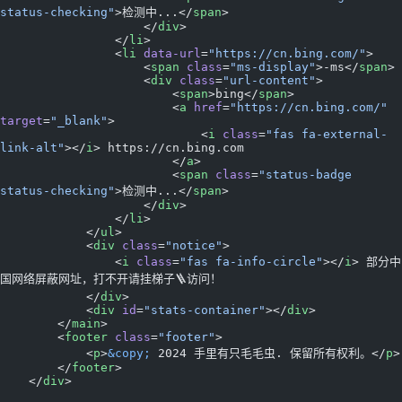
status-checking"
>检测中...</
span
>
                    </
div
>
                </
li
>
                <
li
 data-url
=
"https://cn.bing.com/"
>
                    <
span
 class
=
"ms-display"
>-ms</
span
>
                    <
div
 class
=
"url-content"
>
                        <
span
>bing</
span
>
                        <
a
 href
=
"https://cn.bing.com/"
target
=
"_blank"
>
                            <
i
 class
=
"fas fa-external-
link-alt"
></
i
> https://cn.bing.com
                        </
a
>
                        <
span
 class
=
"status-badge 
status-checking"
>检测中...</
span
>
                    </
div
>
                </
li
>
            </
ul
>
            <
div
 class
=
"notice"
>
                <
i
 class
=
"fas fa-info-circle"
></
i
> 部分中
国网络屏蔽网址，打不开请挂梯子🪜访问！
            </
div
>
            <
div
 id
=
"stats-container"
></
div
>
        </
main
>
        <
footer
 class
=
"footer"
>
            <
p
>
&copy;
 2024 手里有只毛毛虫. 保留所有权利。</
p
>
        </
footer
>
    </
div
>