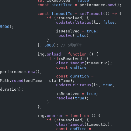
                let
 isResolved 
=
 false
;
                const
 startTime
 =
 performance.
now
();
                const
 timeoutId
 =
 setTimeout
(() 
=>
 {
                    if
 (
!
isResolved) {
                        updateUrlStatus
(li, 
false
, 
5000
);
                        isResolved 
=
 true
;
                        resolve
(
false
);
                    }
                }, 
5000
); 
// 5秒超时
                img.
onload
 =
 function
 () {
                    if
 (
!
isResolved) {
                        clearTimeout
(timeoutId);
                        const
 endTime
 =
performance.
now
();
                        const
 duration
 =
Math.
round
(endTime 
-
 startTime);
                        updateUrlStatus
(li, 
true
, 
duration);
                        isResolved 
=
 true
;
                        resolve
(
true
);
                    }
                };
                img.
onerror
 =
 function
 () {
                    if
 (
!
isResolved) {
                        clearTimeout
(timeoutId);
                        const
 endTime
 =