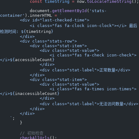
            const
 timeString
 =
 now.
toLocaleTimeString
();
            document.
getElementById
(
'stats-
container'
).innerHTML 
=
 `
        <div id="last-checked-time">
            <i class="fas fa-clock icon-clock"></i> 最后
检测时间: ${
timeString
}
        </div>
        <div class="stats-row">
            <div class="stat-item">
                <div class="stat-value">
                    <i class="fas fa-check icon-check">
</i>${
accessibleCount
}
                </div>
                <div class="stat-label">正常数量</div>
            </div>
            <div class="stat-item">
                <div class="stat-value">
                    <i class="fas fa-times icon-times">
</i>${
inaccessibleCount
}
                </div>
                <div class="stat-label">无法访问数量</div>
            </div>
        </div>
    `
;
        }
        // 初始检查
        checkAllUrls
();