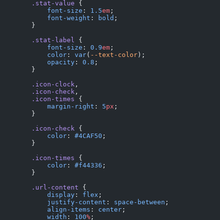
        .stat-value
 {
            font-size
: 
1.5
em
;
            font-weight
: 
bold
;
        }
        .stat-label
 {
            font-size
: 
0.9
em
;
            color
: 
var
(
--text-color
);
            opacity
: 
0.8
;
        }
        .icon-clock
,
        .icon-check
,
        .icon-times
 {
            margin-right
: 
5
px
;
        }
        .icon-check
 {
            color
: 
#4CAF50
;
        }
        .icon-times
 {
            color
: 
#f44336
;
        }
        .url-content
 {
            display
: 
flex
;
            justify-content
: 
space-between
;
            align-items
: 
center
;
            width
: 
100
%
;