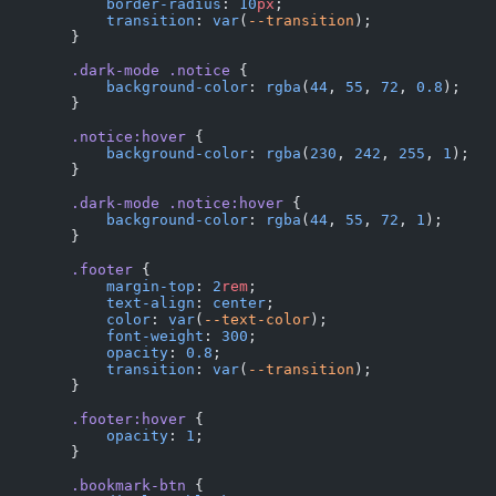
            border-radius
: 
10
px
;
            transition
: 
var
(
--transition
);
        }
        .dark-mode
 .notice
 {
            background-color
: 
rgba
(
44
, 
55
, 
72
, 
0.8
);
        }
        .notice:hover
 {
            background-color
: 
rgba
(
230
, 
242
, 
255
, 
1
);
        }
        .dark-mode
 .notice:hover
 {
            background-color
: 
rgba
(
44
, 
55
, 
72
, 
1
);
        }
        .footer
 {
            margin-top
: 
2
rem
;
            text-align
: 
center
;
            color
: 
var
(
--text-color
);
            font-weight
: 
300
;
            opacity
: 
0.8
;
            transition
: 
var
(
--transition
);
        }
        .footer:hover
 {
            opacity
: 
1
;
        }
        .bookmark-btn
 {