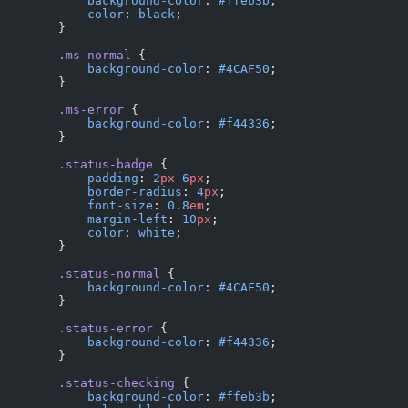
            background-color
: 
#ffeb3b
;
            color
: 
black
;
        }
        .ms-normal
 {
            background-color
: 
#4CAF50
;
        }
        .ms-error
 {
            background-color
: 
#f44336
;
        }
        .status-badge
 {
            padding
: 
2
px
 6
px
;
            border-radius
: 
4
px
;
            font-size
: 
0.8
em
;
            margin-left
: 
10
px
;
            color
: 
white
;
        }
        .status-normal
 {
            background-color
: 
#4CAF50
;
        }
        .status-error
 {
            background-color
: 
#f44336
;
        }
        .status-checking
 {
            background-color
: 
#ffeb3b
;