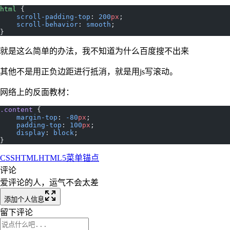
html
 {
    scroll-padding-top
: 
200
px
;
    scroll-behavior
: 
smooth
;
}
就是这么简单的办法，我不知道为什么百度搜不出来
其他不是用正负边距进行抵消，就是用js写滚动。
网络上的反面教材：
.content
 {
    margin-top
: 
-80
px
;
    padding-top
: 
100
px
;
    display
: 
block
;
}
CSS
HTML
HTML5
菜单
锚点
评论
爱评论的人，运气不会太差
添加个人信息
留下评论