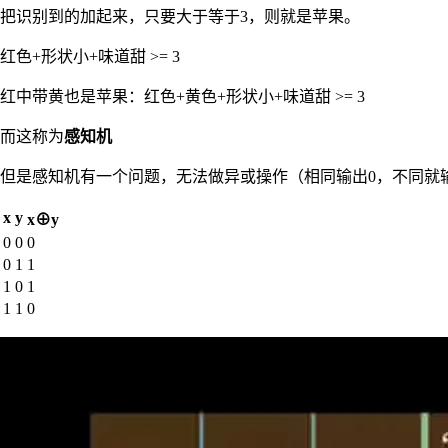
把识别到的加起来，只要大于等于3，则就是苹果。
红色+形状小+味道甜 >= 3
红中带黄也是苹果：红色+黄色+形状小+味道甜 >= 3
而这称为
感知机
但是感知机有一个问题，无法做异或操作（相同输出0，不同就
x
y
x⊕y
0
0
0
0
1
1
1
0
1
1
1
0