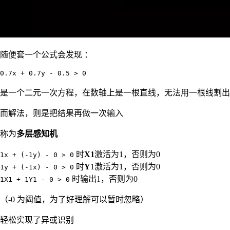
随便套一个公式会发现 ：
0.7x + 0.7y - 0.5 > 0
是一个二元一次方程，在数轴上是一根直线，无法用一根线割出
而解法，则是把结果再做一次输入
称为
多层感知机
时
X1
激活为1，否则为0
1x + (-1y) - 0 > 0
时
Y
1激活为1，否则为0
1y + (-1x) - 0 > 0
时输出1，否则为0
1X1 + 1Y1 - 0 > 0
（-0 为阈值，为了好理解可以暂时忽略）
轻松实现了异或识别