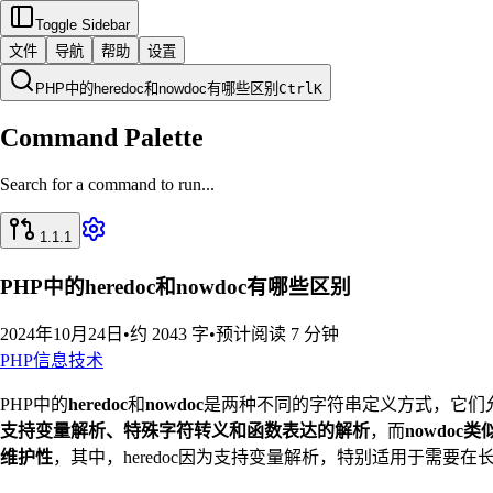
Toggle Sidebar
文件
导航
帮助
设置
PHP中的heredoc和nowdoc有哪些区别
Ctrl
K
Command Palette
Search for a command to run...
1.1.1
PHP中的heredoc和nowdoc有哪些区别
2024年10月24日
•
约 2043 字
•
预计阅读 7 分钟
PHP
信息技术
PHP中的
heredoc
和
nowdoc
是两种不同的字符串定义方式，它们
支持变量解析、特殊字符转义和函数表达的解析
，而
nowdo
维护性
，其中，heredoc因为支持变量解析，特别适用于需要