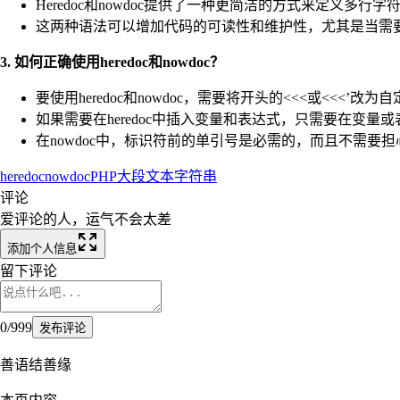
Heredoc和nowdoc提供了一种更简洁的方式来定义多行
这两种语法可以增加代码的可读性和维护性，尤其是当需要组合大块的
3. 如何正确使用heredoc和nowdoc？
要使用heredoc和nowdoc，需要将开头的<<<或<
如果需要在heredoc中插入变量和表达式，只需要在变量
在nowdoc中，标识符前的单引号是必需的，而且不需要
heredoc
nowdoc
PHP
大段文本
字符串
评论
爱评论的人，运气不会太差
添加个人信息
留下评论
0
/
999
发布评论
善语结善缘