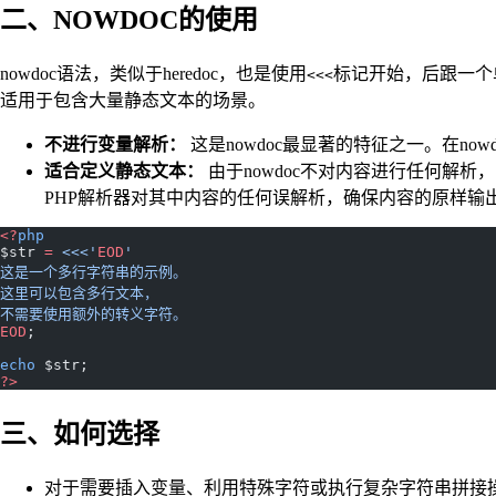
二、NOWDOC的使用
nowdoc语法，类似于heredoc，也是使用
标记开始，后跟一个单
<<<
适用于包含大量静态文本的场景。
不进行变量解析：
这是nowdoc最显著的特征之一。在
适合定义静态文本：
由于nowdoc不对内容进行任何解析
PHP解析器对其中内容的任何误解析，确保内容的原样输
<?
php
$str 
=
 <<<'
EOD
'
这是一个多行字符串的示例。
这里可以包含多行文本，
不需要使用额外的转义字符。
EOD
;
echo
 $str;
?>
三、如何选择
对于需要插入变量、利用特殊字符或执行复杂字符串拼接