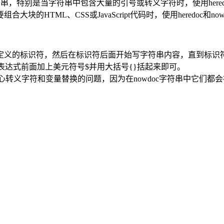
字符串，特别是当字符串中包含大量的引号或转义字符时，使用heredo
HTML、CSS或JavaScript代码时，使用heredoc和n
<<’改为自定义的标识符，然后在标识符后面开始写字符串内容，直到标
或表达式前面加上美元符号$并用大括号{}括起来即可。
担心转义字符和变量替换的问题，因为在nowdoc字符串中它们都