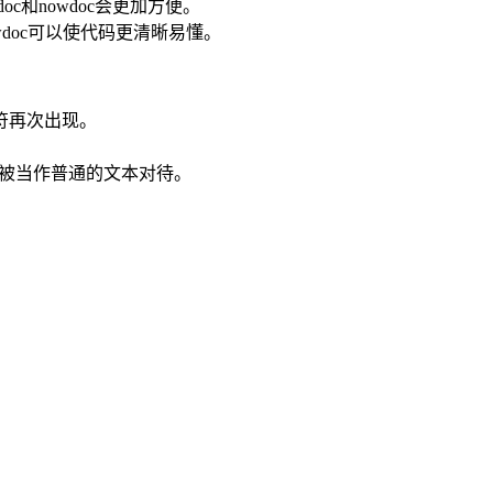
c和nowdoc会更加方便。
owdoc可以使代码更清晰易懂。
识符再次出现。
会被当作普通的文本对待。