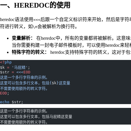
一、HEREDOC的使用
heredoc语法使用
后跟一个自定义标识符来开始，然后是字符串
<<<
符进行转义，如
会被解析为换行符。
\n
变量解析：
在heredoc中，所有的变量都将被解析。
当你需要构建一封电子邮件模板时，可以使用heredoc
特殊字符的转义：
heredoc支持特殊字符的转义，这
<?
php
$k 
=
 '马屁精'
;
$str 
=
 <<<
EOD
这是一个多行字符串的示例。
这里可以包含多行文本，包括{
$k
}这变量
不需要使用额外的转义字符。
EOD
;
echo
 $str;
这是一个多行字符串的示例。  
这里可以包含多行文本，包括马屁精这变量  
不需要使用额外的转义字符。