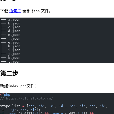
下载
语句库
全部
文件。
json
├── a.json
├── b.json
├── c.json
├── d.json
├── e.json
├── f.json
├── g.json
├── h.json
├── i.json
├── j.json
├── k.json
└── l.json
第二步
新建
文件：
index.php
<?
php
// https://v1.hitokoto.cn/
$type_list 
=
 [
'a'
, 
'b'
, 
'c'
, 
'd'
, 
'e'
, 
'f'
, 
'g'
, 
'h'
, 
'i'
, 
'j'
, 
'k'
, 
'l'
];
if
 (
isset
($_GET[
'c'
]) 
&&
 !
empty
($_GET[
'c'
]) 
&&