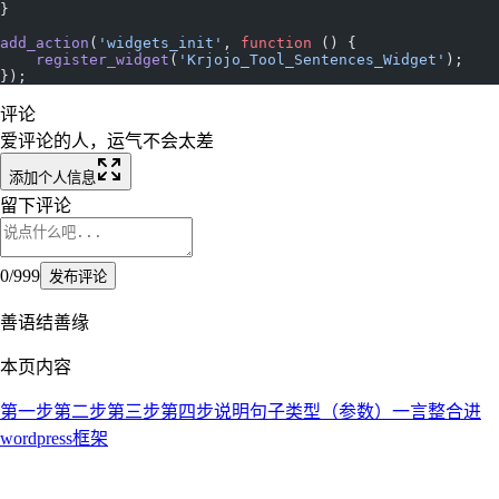
}
add_action
(
'widgets_init'
, 
function
 () {
    register_widget
(
'Krjojo_Tool_Sentences_Widget'
);
});
评论
爱评论的人，运气不会太差
添加个人信息
留下评论
0
/
999
发布评论
善语结善缘
本页内容
第一步
第二步
第三步
第四步
说明
句子类型（参数）​
一言整合进
wordpress框架