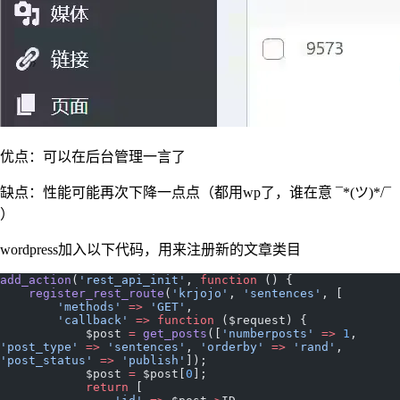
优点：可以在后台管理一言了
缺点：性能可能再次下降一点点（都用wp了，谁在意 ¯*(ツ)*/¯
）
wordpress加入以下代码，用来注册新的文章类目
add_action
(
'rest_api_init'
, 
function
 () {
    register_rest_route
(
'krjojo'
, 
'sentences'
, [
        'methods'
 =>
 'GET'
,
        'callback'
 =>
 function
 ($request) {
            $post 
=
 get_posts
([
'numberposts'
 =>
 1
, 
'post_type'
 =>
 'sentences'
, 
'orderby'
 =>
 'rand'
, 
'post_status'
 =>
 'publish'
]);
            $post 
=
 $post[
0
];
            return
 [