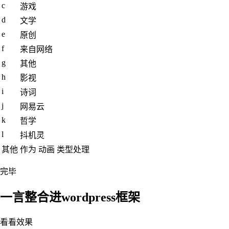
c
游戏
d
文学
e
原创
f
来自网络
g
其他
h
影视
i
诗词
j
网易云
k
哲学
l
抖机灵
其他
作为 动画 类型处理
完毕
一言整合进wordpress框架
看看效果