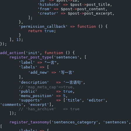
                'id'
 =>
 $post
->
ID,
                'hitokoto'
 =>
 $post
->
post_title,
                'from'
 =>
 $post
->
post_content,
                'creator'
 =>
 $post
->
post_excerpt,
            ];
        },
        'permission_callback'
 =>
 function
 () {
            return
 true
;
        }
    ], 
1
);
});
add_action
(
'init'
, 
function
 () {
    register_post_type
(
'sentences'
, [
        'label'
 =>
 "一言"
,
        'labels'
 =>
 [
            'add_new'
 =>
 '写一言'
        ],
        'description'
   =>
 '一言语句'
,
        // 'map_meta_cap'=>true,
        'public'
        =>
 true
,
        'menu_position'
 =>
 5
,
        'supports'
      =>
 [
'title'
, 
'editor'
,  
'comments'
, 
'excerpt'
],
        // 'has_archive'   => true
    ]);
    register_taxonomy
(
'sentences_category'
, 
'sentences'
, 
[
        'labels'
 =>
 [