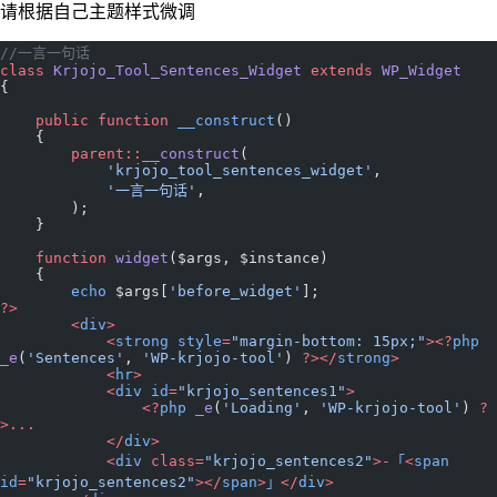
请根据自己主题样式微调
//一言一句话
class
 Krjojo_Tool_Sentences_Widget
 extends
 WP_Widget
{
    public
 function
 __construct
()
    {
        parent::
__construct
(
            'krjojo_tool_sentences_widget'
,
            '一言一句话'
,
        );
    }
    function
 widget
($args, $instance)
    {
        echo
 $args[
'before_widget'
];
?>
        <
div
>
            <
strong
 style
=
"margin-bottom: 15px;"
><?
php
_e
(
'Sentences'
, 
'WP-krjojo-tool'
) 
?></
strong
>
            <
hr
>
            <
div
 id
=
"krjojo_sentences1"
>
                <?
php
 _e
(
'Loading'
, 
'WP-krjojo-tool'
) 
?
>...
            </
div
>
            <
div
 class=
"krjojo_sentences2"
>-
「
<
span
id
=
"krjojo_sentences2"
></
span
>
」
</
div
>