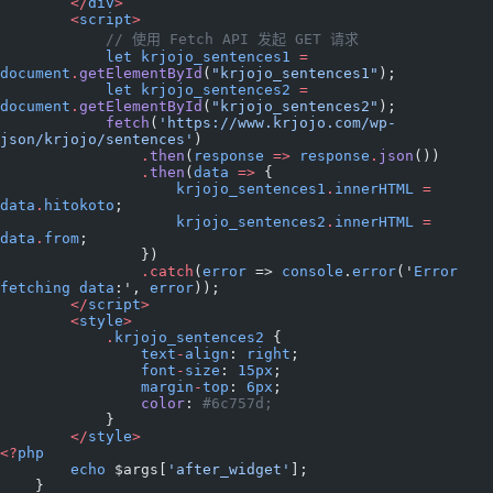
        </
div
>
        <
script
>
            // 使用 Fetch API 发起 GET 请求
            let
 krjojo_sentences1
 =
document
.
getElementById
(
"krjojo_sentences1"
);
            let
 krjojo_sentences2
 =
document
.
getElementById
(
"krjojo_sentences2"
);
            fetch
(
'https://www.krjojo.com/wp-
json/krjojo/sentences'
)
                .
then
(
response
 =>
 response
.
json
())
                .
then
(
data
 =>
 {
                    krjojo_sentences1
.
innerHTML
 =
data
.
hitokoto
;
                    krjojo_sentences2
.
innerHTML
 =
data
.
from
;
                })
                .
catch
(
error
 => 
console
.
error
('
Error
fetching
 data
:', 
error
));
        </
script
>
        <
style
>
            .
krjojo_sentences2
 {
                text
-
align
: 
right
;
                font
-
size
: 
15px
;
                margin
-
top
: 
6px
;
                color
: 
#6c757d;
            }
        </
style
>
<?
php
        echo
 $args[
'after_widget'
];
    }