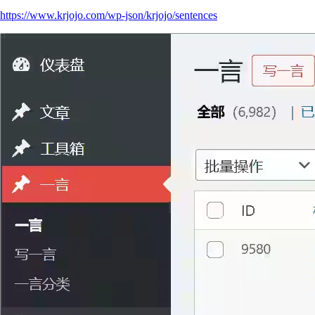
https://www.krjojo.com/wp-json/krjojo/sentences