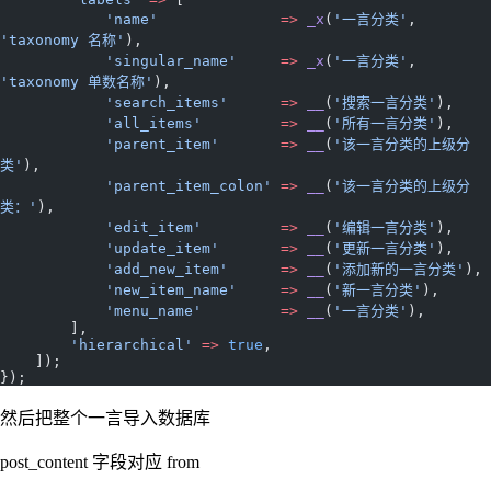
            'name'
              =>
 _x
(
'一言分类'
, 
'taxonomy 名称'
),
            'singular_name'
     =>
 _x
(
'一言分类'
, 
'taxonomy 单数名称'
),
            'search_items'
      =>
 __
(
'搜索一言分类'
),
            'all_items'
         =>
 __
(
'所有一言分类'
),
            'parent_item'
       =>
 __
(
'该一言分类的上级分
类'
),
            'parent_item_colon'
 =>
 __
(
'该一言分类的上级分
类：'
),
            'edit_item'
         =>
 __
(
'编辑一言分类'
),
            'update_item'
       =>
 __
(
'更新一言分类'
),
            'add_new_item'
      =>
 __
(
'添加新的一言分类'
),
            'new_item_name'
     =>
 __
(
'新一言分类'
),
            'menu_name'
         =>
 __
(
'一言分类'
),
        ],
        'hierarchical'
 =>
 true
,
    ]);
});
然后把整个一言导入数据库
post_content 字段对应 from