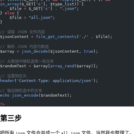
in_array
($_GET[
'c'
], $type_list)) {
    $file 
=
 $_GET[
'c'
] 
.
 ".json"
;
} 
else
 {
    $file 
=
 "all.json"
;
}
// 读取 JSON 文件内容
$jsonContent 
=
 file_get_contents
(
'./'
 .
 $file);
// 解析 JSON 内容为数组
$array 
=
 json_decode
($jsonContent, 
true
);
// 从数组中随机选择一段文本
$randomText 
=
 $array[
array_rand
($array)];
// 设置响应头
header
(
'Content-Type: application/json'
);
// 输出随机选中的文本
echo
 json_encode
($randomText);
?>
第三步
把所有
文件合并成一个
文件，当然我也整理了。
json
all.json