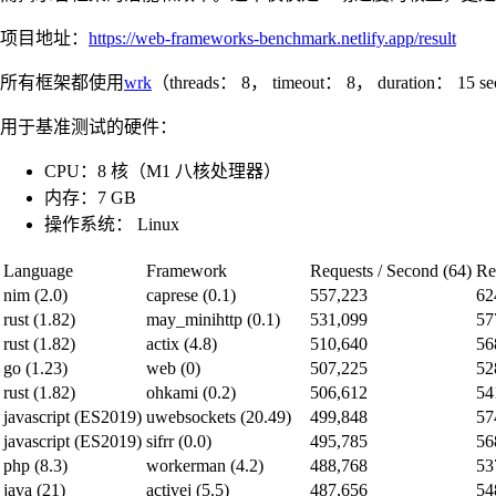
项目地址：
https://web-frameworks-benchmark.netlify.app/result
所有框架都使用
wrk
（threads： 8， timeout： 8， duration
用于基准测试的硬件：
CPU：8 核（M1 八核处理器）
内存：7 GB
操作系统： Linux
Language
Framework
Requests / Second (64)
Re
nim (2.0)
caprese (0.1)
557,223
62
rust (1.82)
may_minihttp (0.1)
531,099
57
rust (1.82)
actix (4.8)
510,640
56
go (1.23)
web (0)
507,225
52
rust (1.82)
ohkami (0.2)
506,612
54
javascript (ES2019)
uwebsockets (20.49)
499,848
57
javascript (ES2019)
sifrr (0.0)
495,785
56
php (8.3)
workerman (4.2)
488,768
53
java (21)
activej (5.5)
487,656
54