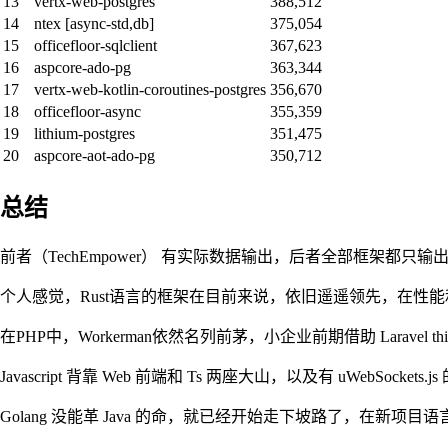
13
vertx-web-postgres
388,512
14
ntex [async-std,db]
375,054
15
officefloor-sqlclient
367,623
16
aspcore-ado-pg
363,344
17
vertx-web-kotlin-coroutines-postgres
356,670
18
officefloor-async
355,359
19
lithium-postgres
351,475
20
aspcore-aot-ado-pg
350,712
总结
前者（TechEmpower） 有实际数据输出，后者全部框架都只输
个人感觉，Rust语言的框架在目前来说，依旧遥遥领先，在性能和
在PHP中，Workerman依然名列前茅，小企业前期借助 Larav
Javascript 背靠 Web 前端和 Ts 两座大山，以及有 uWeb
Golang 没能革 Java 的命，就已经开始走下坡路了，在新项目语