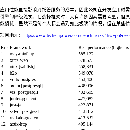
应用性能直接影响到托管服务的成本，因此公司在开发应用时需
引擎的降级处罚。在选择框架时，又有许多因素需要考量，但原
能损耗，虽然不是每个人都会遇到如此极端的情况，但在某些情
项目地址：
https://www.techempower.com/benchmarks/#hw=ph&test=
Rnk
Framework
Best performance (higher is 
1
may-minihttp
585,122
2
xitca-web
578,573
3
ntex [sailfish]
558,331
4
h2o
549,078
5
vertx-postgres
453,406
6
axum [postgresql]
438,996
7
viz [postgresql]
432,605
8
jooby-pgclient
427,682
9
just-js
422,871
10
salvo [postgres]
413,812
11
redkale-graalvm
413,537
12
actix-http
405,144