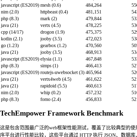
javascript (ES2019)
mesh (0.6)
484,264
55
nim (2.0)
httpbeast (0.4)
481,151
54
php (8.3)
mark (2)
479,844
53
java (21)
vertx (4.5)
478,225
53
cpp (14/17)
drogon (1.9)
475,375
52
kotlin (2.1)
jooby (3.5)
472,023
53
go (1.23)
gearbox (1.2)
470,560
50
java (21)
jooby (3.5)
468,913
53
javascript (ES2019)
elysia (1.1)
467,848
53
php (8.3)
simps (1)
466,413
52
javascript (ES2019)
routejs-uwebsocket (3)
465,964
52
java (21)
vertx4web (4.5)
461,622
52
java (21)
rapidoid (5.5)
460,613
51
nim (2.0)
whip (0.2)
457,232
51
php (8.3)
fomo (2.4)
456,833
52
TechEmpower Framework Benchmark
这是包含范围最广泛的web框架性能测试，覆盖了比较典型的使
序平台进行性能比较，这些平台通过 HTTP 执行 JSON、数据库、O