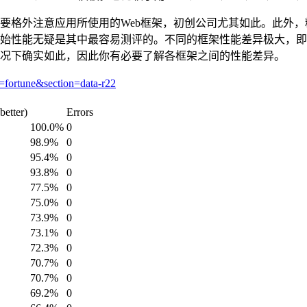
要格外注意应用所使用的Web框架，初创公司尤其如此。此外
始性能无疑是其中最容易测评的。不同的框架性能差异极大，即
况下确实如此，因此你有必要了解各框架之间的性能差异。
fortune&section=data-r22
better)
Errors
100.0%
0
98.9%
0
95.4%
0
93.8%
0
77.5%
0
75.0%
0
73.9%
0
73.1%
0
72.3%
0
70.7%
0
70.7%
0
69.2%
0