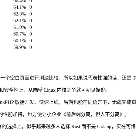
66.4%
0
64.1%
0
62.8%
0
62.1%
0
61.0%
0
60.7%
0
60.1%
0
59.9%
0
出一个空白页面进行测速比较，所以如果说代表性强的话，还是 TechE
安全性上，从隔壁 Linux 内核之争就可初见端倪。
el thinkPHP 敏捷开发、快速上线，后期也能在同语言下，无痛完成
Sockets.js 的性能加持，也方便让小企业《前后端分离，但人不分离》。
言的选择上，似乎越来越多人选择 Rust 而不是 Golang，实在可