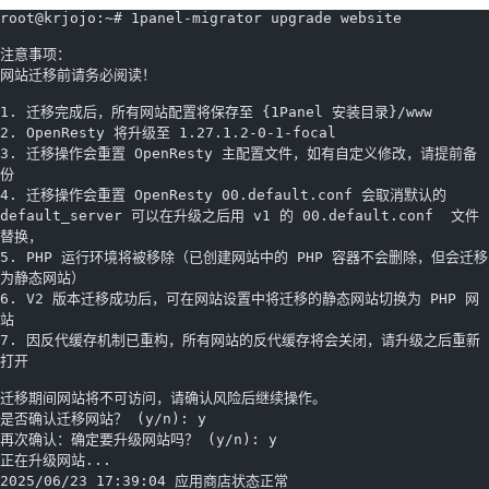
root@krjojo:~# 1panel-migrator upgrade website
注意事项：
网站迁移前请务必阅读！
1. 迁移完成后，所有网站配置将保存至 {1Panel 安装目录}/www
2. OpenResty 将升级至 1.27.1.2-0-1-focal
3. 迁移操作会重置 OpenResty 主配置文件，如有自定义修改，请提前备
份
4. 迁移操作会重置 OpenResty 00.default.conf 会取消默认的 
default_server 可以在升级之后用 v1 的 00.default.conf  文件
替换，
5. PHP 运行环境将被移除（已创建网站中的 PHP 容器不会删除，但会迁移
为静态网站）
6. V2 版本迁移成功后，可在网站设置中将迁移的静态网站切换为 PHP 网
站
7. 因反代缓存机制已重构，所有网站的反代缓存将会关闭，请升级之后重新
打开
迁移期间网站将不可访问，请确认风险后继续操作。
是否确认迁移网站？ (y/n): y
再次确认：确定要升级网站吗？ (y/n): y
正在升级网站...
2025/06/23 17:39:04 应用商店状态正常