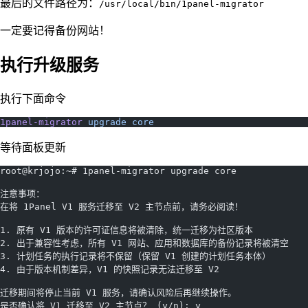
最后的文件路径为：
/usr/local/bin/1panel-migrator
一定要记得备份网站！
执行升级服务
执行下面命令
1panel-migrator
 upgrade
 core
等待面板更新
root@krjojo:~# 1panel-migrator upgrade core
注意事项：
在将 1Panel V1 服务迁移至 V2 主节点前，请务必阅读！
1. 原有 V1 版本的许可证信息将被清除，统一迁移为社区版本
2. 出于兼容性考虑，所有 V1 网站、应用和数据库的备份记录将被清空
3. 计划任务的执行记录将不保留（保留 V1 创建的计划任务本体）
4. 由于版本机制差异，V1 的快照记录无法迁移至 V2
迁移期间将停止当前 V1 服务，请确认风险后再继续操作。
是否确认将 V1 迁移至 V2 主节点？ (y/n): y