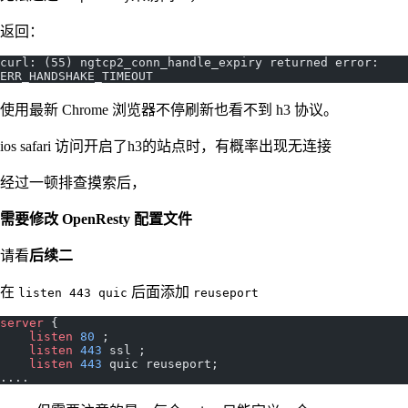
返回：
curl: (55) ngtcp2_conn_handle_expiry returned error: 
ERR_HANDSHAKE_TIMEOUT
使用最新 Chrome 浏览器不停刷新也看不到 h3 协议。
ios safari 访问开启了h3的站点时，有概率出现无连接
经过一顿排查摸索后，
需要修改 OpenResty 配置文件
请看
后续二
在
后面添加
listen 443 quic
reuseport
server
 {
    listen 
80
 ; 
    listen 
443
 ssl ; 
    listen 
443
 quic reuseport; 
....