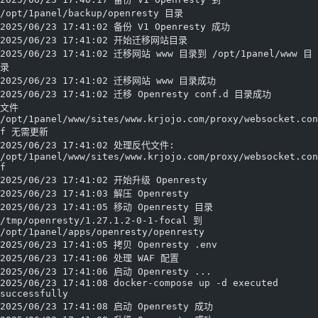
/opt/1panel/backup/openresty 目录
2025/06/23 17:41:02 备份 V1 Openresty 成功
2025/06/23 17:41:02 开始迁移网站目录
2025/06/23 17:41:02 迁移网站 www 目录到 /opt/1panel/www 目
录
2025/06/23 17:41:02 迁移网站 www 目录成功
2025/06/23 17:41:02 迁移 Openresty conf.d 目录成功
文件 
/opt/1panel/www/sites/www.krjojo.com/proxy/websocket.con
f 无需更新
2025/06/23 17:41:02 处理反代文件: 
/opt/1panel/www/sites/www.krjojo.com/proxy/websocket.con
f
2025/06/23 17:41:02 开始升级 Openresty
2025/06/23 17:41:03 解压 Openresty
2025/06/23 17:41:05 移动 Openresty 目录 
/tmp/openresty/1.27.1.2-0-1-focal 到 
/opt/1panel/apps/openresty/openresty
2025/06/23 17:41:05 拷贝 Openresty .env
2025/06/23 17:41:06 处理 WAF 配置
2025/06/23 17:41:06 启动 Openresty ...
2025/06/23 17:41:08 docker-compose up -d executed 
successfully
2025/06/23 17:41:08 启动 Openresty 成功