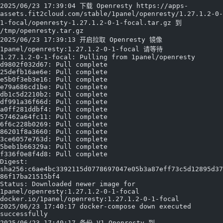
2025/06/23 17:39:04 下载 Openresty https://apps-
assets.fit2cloud.com/stable/1panel/openresty/1.27.1.2-0-
1-focal/openresty-1.27.1.2-0-1-focal.tar.gz 到 
/tmp/openresty.tar.gz
2025/06/23 17:39:13 开启拉取 Openresty 镜像 
1panel/openresty:1.27.1.2-0-1-focal 请等待
1.27.1.2-0-1-focal: Pulling from 1panel/openresty
d9802f032d67: Pull complete 
25defb16ae6e: Pull complete 
e5b0f3eb3e16: Pull complete 
e79a686cd1be: Pull complete 
db1c5d2210b2: Pull complete 
df991a36f66d: Pull complete 
a0ff281ddbf4: Pull complete 
57462a64fc11: Pull complete 
6f6c228b0269: Pull complete 
86201f8a3660: Pull complete 
3ce6057e763d: Pull complete 
5beb1b66329a: Pull complete 
f336f0e8f4d8: Pull complete 
Digest: 
sha256:c6ae4bc3392115d0778697047e05b3a87eff73c5d12895d37
86f17ba21515bf4
Status: Downloaded newer image for 
1panel/openresty:1.27.1.2-0-1-focal
docker.io/1panel/openresty:1.27.1.2-0-1-focal
2025/06/23 17:40:17 docker-compose down executed 
successfully
2025/06/23 17:40:17 备份 V1 Openresty 到 