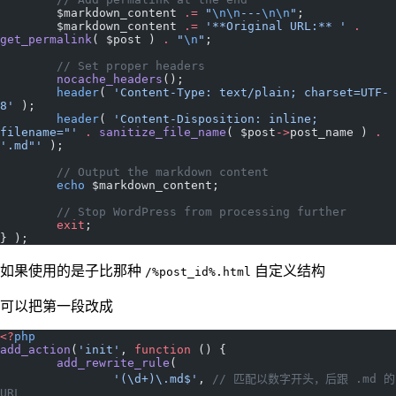
	$markdown_content 
.=
 "
\n\n
---
\n\n
"
;
	$markdown_content 
.=
 '**Original URL:** '
 .
get_permalink
( $post ) 
.
 "
\n
"
;
	// Set proper headers
	nocache_headers
();
	header
( 
'Content-Type: text/plain; charset=UTF-
8'
 );
	header
( 
'Content-Disposition: inline; 
filename="'
 .
 sanitize_file_name
( $post
->
post_name ) 
.
'.md"'
 );
	// Output the markdown content
	echo
 $markdown_content;
	// Stop WordPress from processing further
	exit
;
} );
如果使用的是子比那种
自定义结构
/%post_id%.html
可以把第一段改成
<?
php
add_action
(
'init'
, 
function
 () {
	add_rewrite_rule
(
		'(\d+)\.md$'
, 
// 匹配以数字开头，后跟 .md 的 
URL