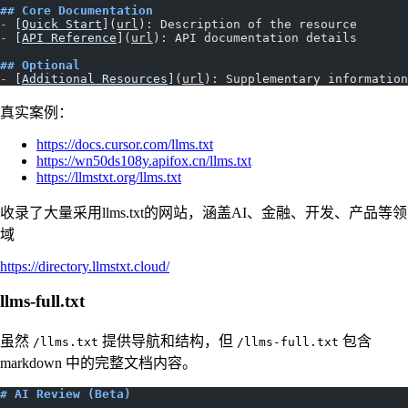
## Core Documentation
-
 [
Quick Start
](
url
): Description of the resource
-
 [
API Reference
](
url
): API documentation details
## Optional
-
 [
Additional Resources
](
url
): Supplementary information
真实案例：
https://docs.cursor.com/llms.txt
https://wn50ds108y.apifox.cn/llms.txt
https://llmstxt.org/llms.txt
收录了大量采用llms.txt的网站，涵盖AI、金融、开发、产品等领
域
https://directory.llmstxt.cloud/
llms-full.txt
虽然
提供导航和结构，但
包含
/llms.txt
/llms-full.txt
markdown 中的完整文档内容。
# AI Review (Beta)