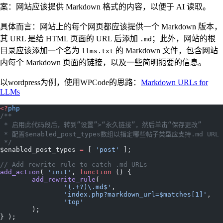
案：网站应该提供 Markdown 格式的内容，以便于 AI 读取。
具体而言：网站上的每个网页都应该提供一个 Markdown 版本，
其 URL 是给 HTML 页面的 URL 后添加
；此外，网站的根
.md
目录应该添加一个名为
的 Markdown 文件，包含网站
llms.txt
内每个 Markdown 页面的链接，以及一些简明扼要的信息。
以wordpress为例，使用WPCode的思路：
Markdown URLs for
LLMs
<?
php
/**
 * 启用此代码段后，转到”设置”>“永久链接”，然后单击“保存更改”
 * 配置$enabled_post_types数组以指定哪些帖子类型应支持.md URL
 */
$enabled_post_types 
=
 [ 
'post'
 ];
// Add rewrite rule to catch .md URLs
add_action
( 
'init'
, 
function
 () {
	add_rewrite_rule
(
		'(.+?)\.md$'
,
		'index.php?markdown_url=$matches[1]'
,
		'top'
	);
} );