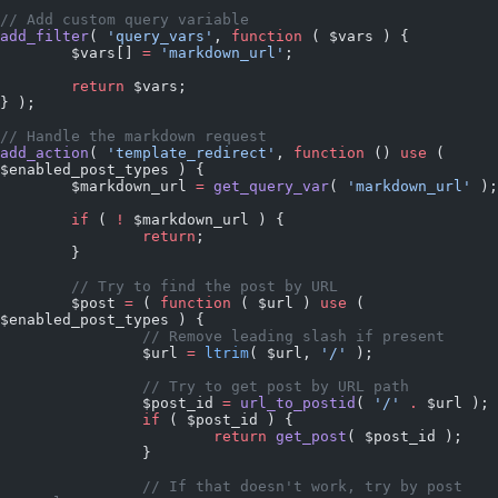
// Add custom query variable
add_filter
( 
'query_vars'
, 
function
 ( $vars ) {
	$vars[] 
=
 'markdown_url'
;
	return
 $vars;
} );
// Handle the markdown request
add_action
( 
'template_redirect'
, 
function
 () 
use
 ( 
$enabled_post_types ) {
	$markdown_url 
=
 get_query_var
( 
'markdown_url'
 );
	if
 ( 
!
 $markdown_url ) {
		return
;
	}
	// Try to find the post by URL
	$post 
=
 ( 
function
 ( $url ) 
use
 ( 
$enabled_post_types ) {
		// Remove leading slash if present
		$url 
=
 ltrim
( $url, 
'/'
 );
		// Try to get post by URL path
		$post_id 
=
 url_to_postid
( 
'/'
 .
 $url );
		if
 ( $post_id ) {
			return
 get_post
( $post_id );
		}
		// If that doesn't work, try by post 