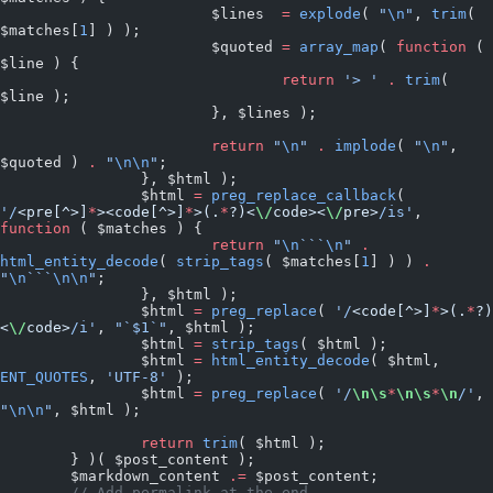
			$lines  
=
 explode
( 
"
\n
"
, 
trim
( 
$matches[
1
] ) );
			$quoted 
=
 array_map
( 
function
 ( 
$line ) {
				return
 '> '
 .
 trim
( 
$line );
			}, $lines );
			return
 "
\n
"
 .
 implode
( 
"
\n
"
, 
$quoted ) 
.
 "
\n\n
"
;
		}, $html );
		$html 
=
 preg_replace_callback
( 
'/
<pre[^>]
*
><code[^>]
*
>(.
*
?)<
\/
code><
\/
pre>
/is'
, 
function
 ( $matches ) {
			return
 "
\n
```
\n
"
 .
html_entity_decode
( 
strip_tags
( $matches[
1
] ) ) 
.
"
\n
```
\n\n
"
;
		}, $html );
		$html 
=
 preg_replace
( 
'/
<code[^>]
*
>(.
*
?)
<
\/
code>
/i'
, 
"`$1`"
, $html );
		$html 
=
 strip_tags
( $html );
		$html 
=
 html_entity_decode
( $html, 
ENT_QUOTES
, 
'UTF-8'
 );
		$html 
=
 preg_replace
( 
'/
\n\s
*
\n\s
*
\n
/'
, 
"
\n\n
"
, $html );
		return
 trim
( $html );
	} )( $post_content );
	$markdown_content 
.=
 $post_content;
	// Add permalink at the end