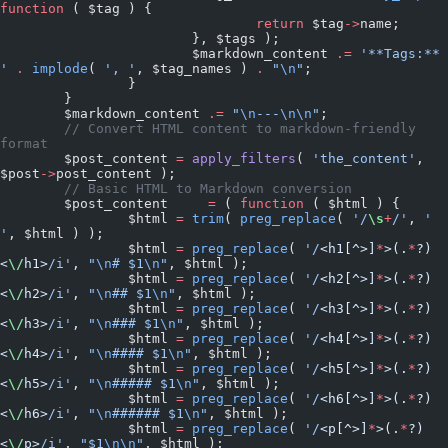
function
 ( $tag ) {
				return
 $tag
->
name;
			}, $tags );
			$markdown_content 
.=
 '**Tags:** 
'
 .
 implode
( 
', '
, $tag_names ) 
.
 "
\n
"
;
		}
	}
	$markdown_content 
.=
 "
\n
---
\n\n
"
;
	// Convert HTML content to markdown-friendly 
format
	$post_content 
=
 apply_filters
( 
'the_content'
, 
$post
->
post_content );
	// Basic HTML to Markdown conversion
	$post_content     
=
 ( 
function
 ( $html ) {
		$html 
=
 trim
( 
preg_replace
( 
'/
\s
+
/'
, 
' 
'
, $html ) );
		$html 
=
 preg_replace
( 
'/
<h1[^>]
*
>(.
*
?)
<
\/
h1>
/i'
, 
"
\n
# $1
\n
"
, $html );
		$html 
=
 preg_replace
( 
'/
<h2[^>]
*
>(.
*
?)
<
\/
h2>
/i'
, 
"
\n
## $1
\n
"
, $html );
		$html 
=
 preg_replace
( 
'/
<h3[^>]
*
>(.
*
?)
<
\/
h3>
/i'
, 
"
\n
### $1
\n
"
, $html );
		$html 
=
 preg_replace
( 
'/
<h4[^>]
*
>(.
*
?)
<
\/
h4>
/i'
, 
"
\n
#### $1
\n
"
, $html );
		$html 
=
 preg_replace
( 
'/
<h5[^>]
*
>(.
*
?)
<
\/
h5>
/i'
, 
"
\n
##### $1
\n
"
, $html );
		$html 
=
 preg_replace
( 
'/
<h6[^>]
*
>(.
*
?)
<
\/
h6>
/i'
, 
"
\n
###### $1
\n
"
, $html );
		$html 
=
 preg_replace
( 
'/
<p[^>]
*
>(.
*
?)
<
\/
p>
/i'
, 
"$1
\n\n
"
, $html );