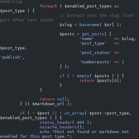
name/slug
		foreach
 ( $enabled_post_types 
as
$post_type ) {
			// Extract just the slug (last 
part after last slash)
			$slug 
=
 basename
( $url );
			$posts 
=
 get_posts
( [
				'name'
        =>
 $slug,
				'post_type'
   =>
$post_type,
				'post_status'
 =>
'publish'
,
				'numberposts'
 =>
 1
			] );
			if
 ( 
!
 empty
( $posts ) ) {
				return
 $posts[
0
];
			}
		}
		return
 null
;
	} )( $markdown_url );
	if
 ( 
!
 $post 
||
 !
 in_array
( $post
->
post_type, 
$enabled_post_types ) ) {
		status_header
( 
404
 );
		nocache_headers
();
		echo
 "Post not found or markdown not 
enabled for this post type."
;