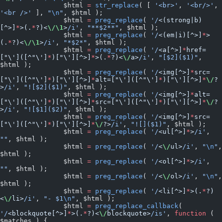
		$html 
=
 str_replace
( [ 
'<br>'
, 
'<br/>'
, 
'<br />'
 ], 
"
\n
"
, $html );
		$html 
=
 preg_replace
( 
'/
<(strong|b)
[^>]
*
>(.
*
?)<
\/\1
>
/i'
, 
"**$2**"
, $html );
		$html 
=
 preg_replace
( 
'/
<(em|i)[^>]
*
>
(.
*
?)<
\/\1
>
/i'
, 
"*$2*"
, $html );
		$html 
=
 preg_replace
( 
'/
<a[^>]
*
href=
["\']([^"\']
*
)["\'][^>]
*
>(.
*
?)<
\/
a>
/i'
, 
"[$2]($1)"
, 
$html );
		$html 
=
 preg_replace
( 
'/
<img[^>]
*
src=
["\']([^"\']
*
)["\'][^>]
*
alt=["\']([^"\']
*
)["\'][^>]
*
\/
?
>
/i'
, 
"![$2]($1)"
, $html );
		$html 
=
 preg_replace
( 
'/
<img[^>]
*
alt=
["\']([^"\']
*
)["\'][^>]
*
src=["\']([^"\']
*
)["\'][^>]
*
\/
?
>
/i'
, 
"![$1]($2)"
, $html );
		$html 
=
 preg_replace
( 
'/
<img[^>]
*
src=
["\']([^"\']
*
)["\'][^>]
*
\/
?>
/i'
, 
"![]($1)"
, $html );
		$html 
=
 preg_replace
( 
'/
<ul[^>]
*
>
/i'
, 
""
, $html );
		$html 
=
 preg_replace
( 
'/
<
\/
ul>
/i'
, 
"
\n
"
, 
$html );
		$html 
=
 preg_replace
( 
'/
<ol[^>]
*
>
/i'
, 
""
, $html );
		$html 
=
 preg_replace
( 
'/
<
\/
ol>
/i'
, 
"
\n
"
, 
$html );
		$html 
=
 preg_replace
( 
'/
<li[^>]
*
>(.
*
?)
<
\/
li>
/i'
, 
"- $1
\n
"
, $html );
		$html 
=
 preg_replace_callback
( 
'/
<blockquote[^>]
*
>(.
*
?)<
\/
blockquote>
/is'
, 
function
 ( 
$matches ) {