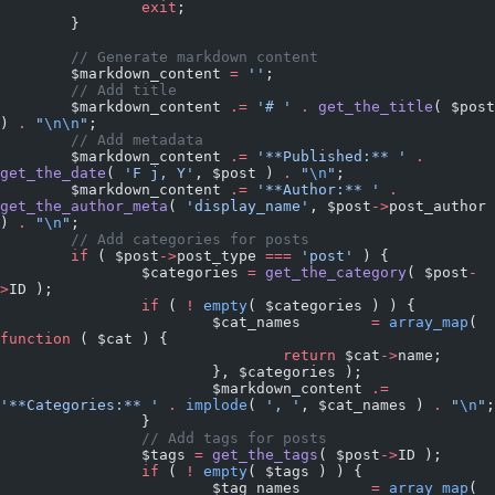
		exit
;
	}
	// Generate markdown content
	$markdown_content 
=
 ''
;
	// Add title
	$markdown_content 
.=
 '# '
 .
 get_the_title
( $post 
) 
.
 "
\n\n
"
;
	// Add metadata
	$markdown_content 
.=
 '**Published:** '
 .
get_the_date
( 
'F j, Y'
, $post ) 
.
 "
\n
"
;
	$markdown_content 
.=
 '**Author:** '
 .
get_the_author_meta
( 
'display_name'
, $post
->
post_author 
) 
.
 "
\n
"
;
	// Add categories for posts
	if
 ( $post
->
post_type 
===
 'post'
 ) {
		$categories 
=
 get_the_category
( $post
-
>
ID );
		if
 ( 
!
 empty
( $categories ) ) {
			$cat_names        
=
 array_map
( 
function
 ( $cat ) {
				return
 $cat
->
name;
			}, $categories );
			$markdown_content 
.=
'**Categories:** '
 .
 implode
( 
', '
, $cat_names ) 
.
 "
\n
"
;
		}
		// Add tags for posts
		$tags 
=
 get_the_tags
( $post
->
ID );
		if
 ( 
!
 empty
( $tags ) ) {
			$tag_names        
=
 array_map
( 