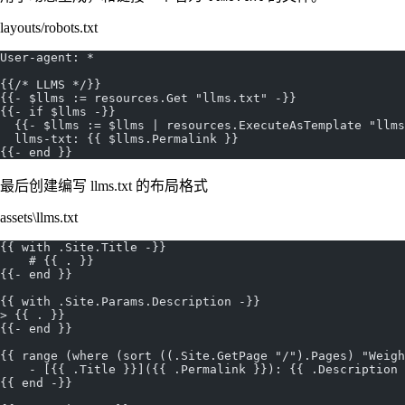
layouts/robots.txt
User-agent: *
{{/* LLMS */}}
{{- $llms := resources.Get "llms.txt" -}}
{{- if $llms -}}
  {{- $llms := $llms | resources.ExecuteAsTemplate "llm
  llms-txt: {{ $llms.Permalink }}  
{{- end }}
最后创建编写 llms.txt 的布局格式
assets\llms.txt
{{ with .Site.Title -}}
    # {{ . }}
{{- end }}
{{ with .Site.Params.Description -}}
> {{ . }}
{{- end }}
{{ range (where (sort ((.Site.GetPage "/").Pages) "Weigh
    - [{{ .Title }}]({{ .Permalink }}): {{ .Description
{{ end -}}