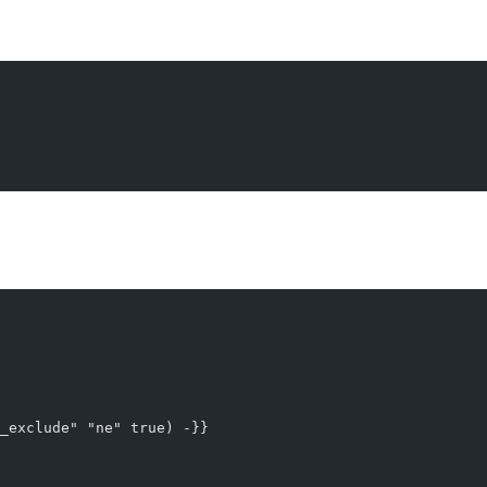
_exclude" "ne" true) -}}