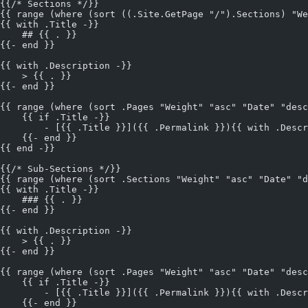
{{/* Sections */}}
{{ range (where (sort ((.Site.GetPage "/").Sections) "We
{{ with .Title -}}
    ## {{ . }}
{{- end }}
{{ with .Description -}}
    > {{ . }}
{{- end }}
{{ range (where (sort .Pages "Weight" "asc" "Date" "desc
    {{ if .Title -}}
        - [{{ .Title }}]({{ .Permalink }}){{ with .De
    {{- end }}
{{ end -}}
{{/* Sub-Sections */}}
{{ range (where (sort .Sections "Weight" "asc" "Date" "d
{{ with .Title -}}
    ### {{ . }}
{{- end }}
{{ with .Description -}}
    > {{ . }}
{{- end }}
{{ range (where (sort .Pages "Weight" "asc" "Date" "desc
    {{ if .Title -}}
        - [{{ .Title }}]({{ .Permalink }}){{ with .De
    {{- end }}