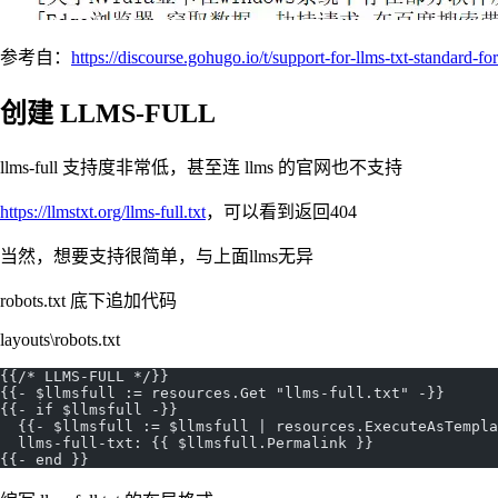
参考自：
https://discourse.gohugo.io/t/support-for-llms-txt-standard-fo
创建 LLMS-FULL
llms-full 支持度非常低，甚至连 llms 的官网也不支持
https://llmstxt.org/llms-full.txt
，可以看到返回404
当然，想要支持很简单，与上面llms无异
robots.txt 底下追加代码
layouts\robots.txt
{{/* LLMS-FULL */}}
{{- $llmsfull := resources.Get "llms-full.txt" -}}
{{- if $llmsfull -}}
  {{- $llmsfull := $llmsfull | resources.ExecuteAsTempl
  llms-full-txt: {{ $llmsfull.Permalink }}
{{- end }}