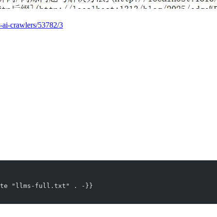
r-ai-crawlers/53782/3
ate "llms-full.txt" . -}}