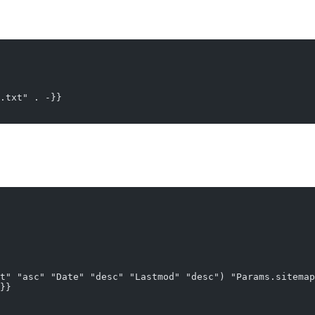
s.txt" . -}}
t" "asc" "Date" "desc" "Lastmod" "desc") "Params.sitemap
 }}