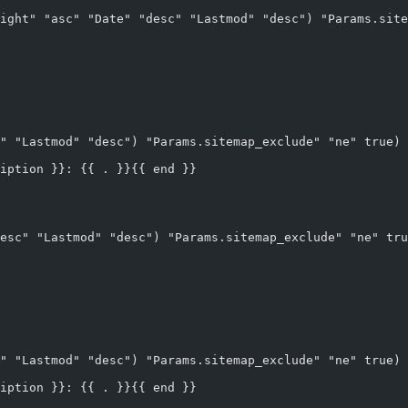
ight" "asc" "Date" "desc" "Lastmod" "desc") "Params.site
" "Lastmod" "desc") "Params.sitemap_exclude" "ne" true) 
scription }}: {{ . }}{{ end }}
esc" "Lastmod" "desc") "Params.sitemap_exclude" "ne" tru
" "Lastmod" "desc") "Params.sitemap_exclude" "ne" true) 
scription }}: {{ . }}{{ end }}