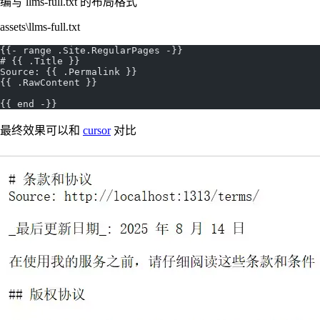
编写 llms-full.txt 的布局格式
assets\llms-full.txt
{{- range .Site.RegularPages -}}
# {{ .Title }}
Source: {{ .Permalink }}
{{ .RawContent }}
{{ end -}}
最终效果可以和
cursor
对比