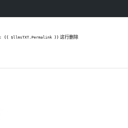
这行删除
: {{ $llmsTXT.Permalink }}