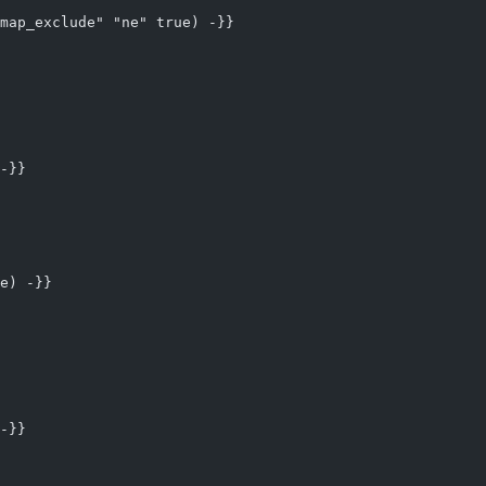
map_exclude" "ne" true) -}}
-}}
e) -}}
-}}