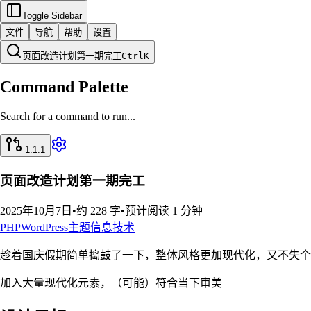
Toggle Sidebar
文件
导航
帮助
设置
页面改造计划第一期完工
Ctrl
K
Command Palette
Search for a command to run...
1.1.1
页面改造计划第一期完工
2025年10月7日
•
约 228 字
•
预计阅读 1 分钟
PHP
WordPress
主题
信息技术
趁着国庆假期简单捣鼓了一下，整体风格更加现代化，又不失个
加入大量现代化元素，（可能）符合当下审美