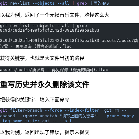
git
 rev-list
 --objects
 --all
 |
 grep
 上面的HAS
以我为例，返回了一个无损音乐文件，难怪这么大
git rev-list --objects --all | grep 
8c9d7c8d2afb499f5fcf2542d73918f19aba1b33
8c9d7c8d2afb499f5fcf2542d73918f19aba1b33 assets/audio/唐
汉霄 - 再见深海 (微亮的瞬间).flac
获得关键字，也就是大文件当初的路径
assets/audio/唐汉霄 - 再见深海 (微亮的瞬间).flac
重写历史并永久删除该文件
把获得的关键字，填入下面命令
git
 filter-branch
 --force
 --index-filter
 'git rm --
cached --ignore-unmatch "填写上面的关键字"'
 --prune-empty
 -
-tag-name-filter
 cat
 --
 --all
以我为例，返回出现了错误，提示未提交