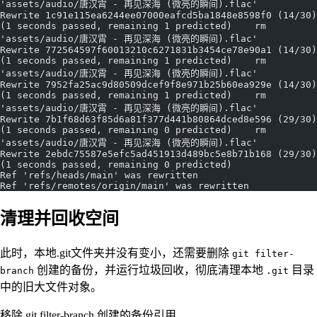
'assets/audio/唐汉霄 - 再见深海 (微亮的瞬间).flac'
Rewrite 1c91e115ea6244ee07000eafcd5ba1848e8598f0 (14/30) 
(1 seconds passed, remaining 1 predicted)    rm 
'assets/audio/唐汉霄 - 再见深海 (微亮的瞬间).flac'
Rewrite 772564597f60013210c6271831b3454ce78e90a1 (14/30) 
(1 seconds passed, remaining 1 predicted)    rm 
'assets/audio/唐汉霄 - 再见深海 (微亮的瞬间).flac'
Rewrite 7952fa25ac9d80509dcef9f8e971b25b60ea929e (14/30) 
(1 seconds passed, remaining 1 predicted)    rm 
'assets/audio/唐汉霄 - 再见深海 (微亮的瞬间).flac'
Rewrite 7b1f68d63f85d6a81f377d441b80864dced8e596 (29/30) 
(1 seconds passed, remaining 0 predicted)    rm 
'assets/audio/唐汉霄 - 再见深海 (微亮的瞬间).flac'
Rewrite 2ebdc75587e5efc5ad451913d489bc5e8b71b168 (29/30) 
(1 seconds passed, remaining 0 predicted)    
Ref 'refs/heads/main' was rewritten
Ref 'refs/remotes/origin/main' was rewritten
清理并回收空间
此时，本地.git文件夹并没有变小，还需要删除
git filter-
创建的备份，并运行垃圾回收，彻底清理本地
目录
branch
.git
中的旧大文件对象。
移除 git filter-branch 创建的备份引用