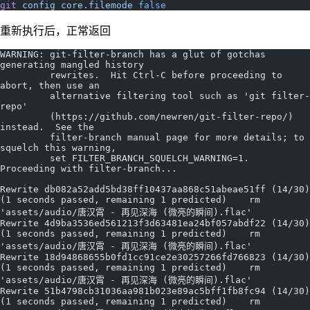
git
 config
 core.filemode
 false
重新执行后，正常返回
WARNING: git-filter-branch has a glut of gotchas 
generating mangled history
         rewrites.  Hit Ctrl-C before proceeding to 
abort, then use an
         alternative filtering tool such as 'git filter-
repo'
         (https://github.com/newren/git-filter-repo/) 
instead.  See the
         filter-branch manual page for more details; to 
squelch this warning,
         set FILTER_BRANCH_SQUELCH_WARNING=1.
Proceeding with filter-branch...
Rewrite db082a52add5bd38ff10437aa868c51abeae51ff (14/30) 
(1 seconds passed, remaining 1 predicted)    rm 
'assets/audio/唐汉霄 - 再见深海 (微亮的瞬间).flac'
Rewrite 4d9ba3536ed561213f3d63481ea24bf057abdf22 (14/30) 
(1 seconds passed, remaining 1 predicted)    rm 
'assets/audio/唐汉霄 - 再见深海 (微亮的瞬间).flac'
Rewrite 18d94868655b0fd1cc91ce2e30257266fd766823 (14/30) 
(1 seconds passed, remaining 1 predicted)    rm 
'assets/audio/唐汉霄 - 再见深海 (微亮的瞬间).flac'
Rewrite 51b4798cb31036aa981b023e89ac5bff1fb8fc94 (14/30) 
(1 seconds passed, remaining 1 predicted)    rm 