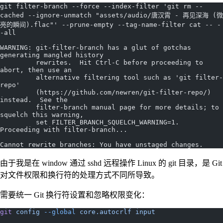
git filter-branch --force --index-filter 'git rm --
cached --ignore-unmatch "assets/audio/唐汉霄 - 再见深海 (微
亮的瞬间).flac"' --prune-empty --tag-name-filter cat -- -
-all
WARNING: git-filter-branch has a glut of gotchas 
generating mangled history
         rewrites.  Hit Ctrl-C before proceeding to 
abort, then use an
         alternative filtering tool such as 'git filter-
repo'
         (https://github.com/newren/git-filter-repo/) 
instead.  See the
         filter-branch manual page for more details; to 
squelch this warning,
         set FILTER_BRANCH_SQUELCH_WARNING=1.
Proceeding with filter-branch...
Cannot rewrite branches: You have unstaged changes.
由于我是在 window 通过 sshd 远程操作 Linux 的 git 目录，是 Git
对文件权限和换行符的处理方式不同所导致。
需要统一 Git 换行符设置和忽略权限变化：
git
 config
 --global
 core.autocrlf
 input