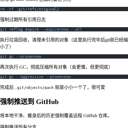
rm
 -rf
 .git/refs/original/
强制过期所有引用日志
git
 reflog
 expire
 --expire=now
 --all
执行垃圾回收，清理未引用的对象（这里执行完毕后git就已经缩
小了）
git
 gc
 --prune=now
再次执行 GC，彻底压缩所有对象（会更慢，但更彻底）
git
 gc
 --aggressive
 --prune=now
完成后
就是小小一个了，很可爱
.git/objects/pack
强制推送到 GitHub
将本地干净、瘦身后的历史强制覆盖远程 GitHub 仓库。
强制推送所有分支