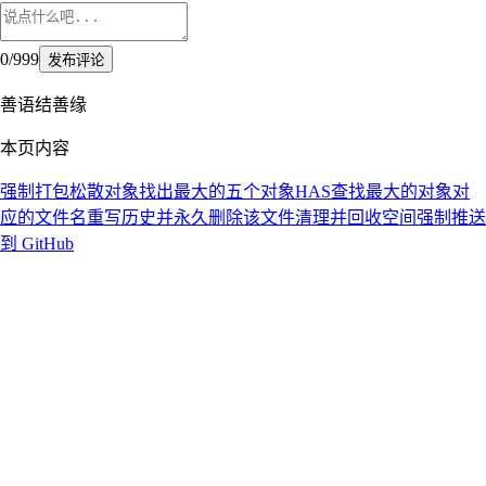
0
/
999
发布评论
善语结善缘
本页内容
强制打包松散对象
找出最大的五个对象HAS
查找最大的对象对
应的文件名
重写历史并永久删除该文件
清理并回收空间
强制推送
到 GitHub