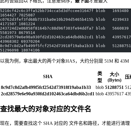
此时会返回以下格式，注意是倒序，
最下面
才是最大
5210cf42c6c3ffa52bb734cca5d3dfccee31647f blob   1693480 
1654427 7025087
c0762d3fef3fd68b7331ba0e10b294d5465b415b blob   4239433 
4171507 1081224
243724d2e06858f8164b7c88d96f303fe94ddfa7 blob   5660839 
5581973 8679514
2cd28579e6e90a930fd2d102463ca64dbd6b2cd1 blob   43957617 
43968302 69370204
8c9d7c8d2afb499f5fcf2542d73918f19aba1b33 blob   51288751 
51296098 18074106
以我为例，拿出最大的两个对象HAS，大约分别是 51M 和 43M
类
大小
SHA
压
(Bytes)
型
8c9d7c8d2afb499f5fcf2542d73918f19aba1b33
blob
51288751
51
2cd28579e6e90a930fd2d102463ca64dbd6b2cd1
blob
43957617
43
查找最大的对象对应的文件名
现在，需要查找这个 SHA 对应的 文件名和路径，才能进行清理