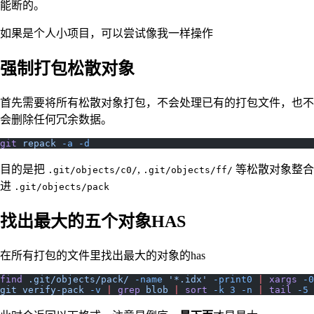
能断的。
如果是个人小项目，可以尝试像我一样操作
强制打包松散对象
首先需要将所有松散对象打包，不会处理已有的打包文件，也不
会删除任何冗余数据。
git
 repack
 -a
 -d
目的是把
,
等松散对象整合
.git/objects/c0/
.git/objects/ff/
进
.git/objects/pack
找出最大的五个对象HAS
在所有打包的文件里找出最大的对象的has
find
 .git/objects/pack/
 -name
 '*.idx'
 -print0
 |
 xargs
 -0
git
 verify-pack
 -v
 |
 grep
 blob
 |
 sort
 -k
 3
 -n
 |
 tail
 -5