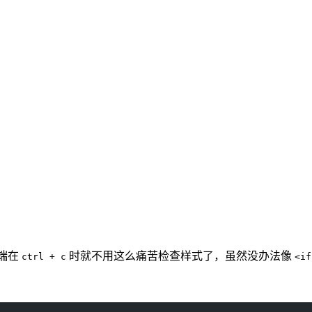
前端在
时就不用这么痛苦检查样式了，虽然没办法像
ctrl + c
<if