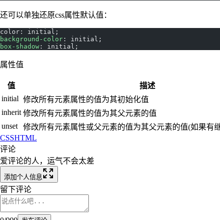
还可以单独还原css属性默认值：
color: initial;
background-color
: initial;
box-shadow
: initial;
属性值
值
描述
initial
修改所有元素属性的值为其初始化值
inherit
修改所有元素属性的值为其父元素的值
unset
修改所有元素属性或父元素的值为其父元素的值(如果有继
CSS
HTML
评论
爱评论的人，运气不会太差
添加个人信息
留下评论