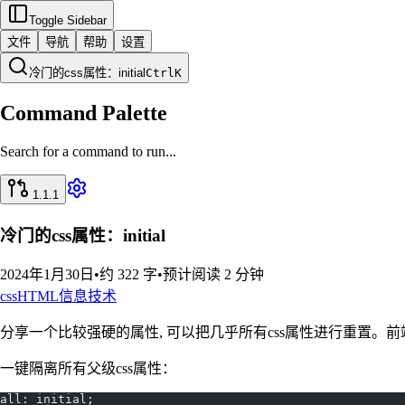
Toggle Sidebar
文件
导航
帮助
设置
冷门的css属性：initial
Ctrl
K
Command Palette
Search for a command to run...
1.1.1
冷门的css属性：initial
2024年1月30日
•
约 322 字
•
预计阅读 2 分钟
css
HTML
信息技术
分享一个比较强硬的属性, 可以把几乎所有css属性进行重置。
一键隔离所有父级css属性：
all: initial;