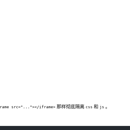
那样彻底隔离
和
。
rame src="..."></iframe>
css
js