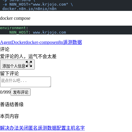
 -e
 N8N_HOST="www.krjojo.com"
 \
 docker.n8n.io/n8nio/n8n
docker compose
environment
:
    N8N_HOST
: 
www.krjojo.com
Agent
Docker
docker-compose
n8n
遥测数据
评论
爱评论的人，运气不会太差
添加个人信息
留下评论
0
/
999
发布评论
善语结善缘
本页内容
解决办法
关闭匿名遥测数据
配置主机名字