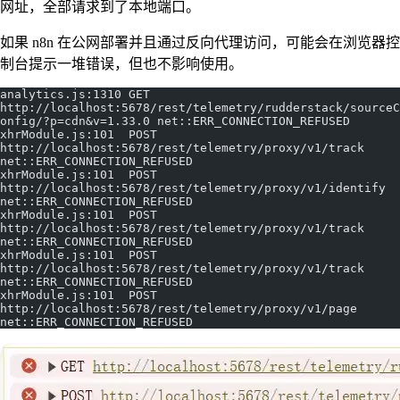
网址，全部请求到了本地端口。
如果 n8n 在公网部署并且通过反向代理访问，可能会在浏览器控
制台提示一堆错误，但也不影响使用。
analytics.js:1310 GET 
http://localhost:5678/rest/telemetry/rudderstack/sourceC
onfig/?p=cdn&v=1.33.0 net::ERR_CONNECTION_REFUSED   
xhrModule.js:101  POST 
http://localhost:5678/rest/telemetry/proxy/v1/track 
net::ERR_CONNECTION_REFUSED  
xhrModule.js:101  POST 
http://localhost:5678/rest/telemetry/proxy/v1/identify 
net::ERR_CONNECTION_REFUSED  
xhrModule.js:101  POST 
http://localhost:5678/rest/telemetry/proxy/v1/track 
net::ERR_CONNECTION_REFUSED  
xhrModule.js:101  POST 
http://localhost:5678/rest/telemetry/proxy/v1/track 
net::ERR_CONNECTION_REFUSED  
xhrModule.js:101  POST 
http://localhost:5678/rest/telemetry/proxy/v1/page 
net::ERR_CONNECTION_REFUSED