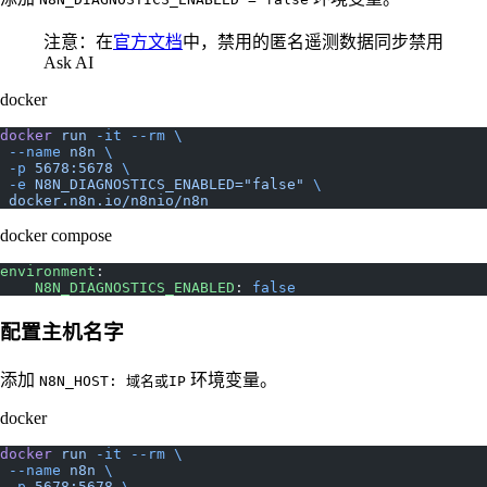
注意：在
官方文档
中，禁用的匿名遥测数据同步禁用
Ask AI
docker
docker
 run
 -it
 --rm
 \
 --name
 n8n
 \
 -p
 5678:5678
 \
 -e
 N8N_DIAGNOSTICS_ENABLED="false"
 \
 docker.n8n.io/n8nio/n8n
docker compose
environment
:
    N8N_DIAGNOSTICS_ENABLED
: 
false
配置主机名字
添加
环境变量。
N8N_HOST: 域名或IP
docker
docker
 run
 -it
 --rm
 \
 --name
 n8n
 \
 -p
 5678:5678
 \