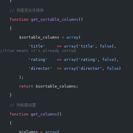
    }
    // 列是否允许排序
    function
 get_sortable_columns
()
    {
        $sortable_columns 
=
 array
(
            'title'
     =>
 array
(
'title'
, 
false
),     
//true means it's already sorted
            'rating'
    =>
 array
(
'rating'
, 
false
),
            'director'
  =>
 array
(
'director'
, 
false
)
        );
        return
 $sortable_columns;
    }
    // 列标题设置
    function
 get_columns
()
    {
        $columns 
=
 array
(