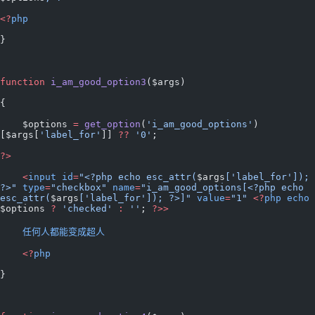
<?
php
}
function
 i_am_good_option3
($args)
{
    $options 
=
 get_option
(
'i_am_good_options'
)
[$args[
'label_for'
]] 
??
 '0'
;
?>
    <
input
 id
=
"<?php echo esc_attr(
$args
['label_for']); 
?>"
 type
=
"checkbox"
 name
=
"i_am_good_options[<?php echo 
esc_attr(
$args
['label_for']); ?>]"
 value
=
"1"
 <?
php
 echo
$options 
?
 'checked'
 :
 ''
; 
?>>
    任何人都能变成超人
    <?
php
}