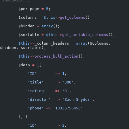
`zhongyidc`";
        $per_page 
=
 5
;
        $columns 
=
 $this
->
get_columns
();
        $hidden 
=
 array
();
        $sortable 
=
 $this
->
get_sortable_columns
();
        $this
->
_column_headers 
=
 array
($columns, 
$hidden, $sortable);
        $this
->
process_bulk_action
();
        $data 
=
 [[
            'ID'
        =>
 1
,
            'title'
     =>
 '300'
,
            'rating'
    =>
 'R'
,
            'director'
  =>
 'Zach Snyder'
,
            'phone'
 =>
 '13336756456'
        ], [
            'ID'
        =>
 2
,