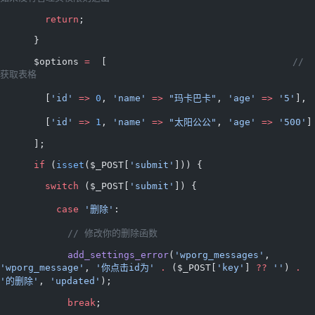
        return
;
      }
      $options 
=
  [                                 
// 
获取表格
        [
'id'
 =>
 0
, 
'name'
 =>
 "玛卡巴卡"
, 
'age'
 =>
 '5'
],
        [
'id'
 =>
 1
, 
'name'
 =>
 "太阳公公"
, 
'age'
 =>
 '500'
]
      ];
      if
 (
isset
($_POST[
'submit'
])) {
        switch
 ($_POST[
'submit'
]) {
          case
 '删除'
:
            // 修改你的删除函数
            add_settings_error
(
'wporg_messages'
, 
'wporg_message'
, 
'你点击id为'
 .
 ($_POST[
'key'
] 
??
 ''
) 
.
'的删除'
, 
'updated'
);
            break
;