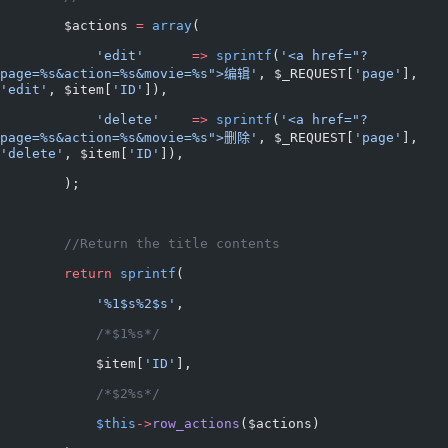
        $actions 
=
 array
(
            'edit'
      =>
 sprintf
(
'<a href="?
page=%s&action=%s&movie=%s">编辑'
, $_REQUEST[
'page'
], 
'edit'
, $item[
'ID'
]),
            'delete'
    =>
 sprintf
(
'<a href="?
page=%s&action=%s&movie=%s">删除'
, $_REQUEST[
'page'
], 
'delete'
, $item[
'ID'
]),
        );
        //Return the title contents
        return
 sprintf
(
            '%1$s%2$s'
,
            /*$1%s*/
            $item[
'ID'
],
            /*$2%s*/
            $this
->
row_actions
($actions)