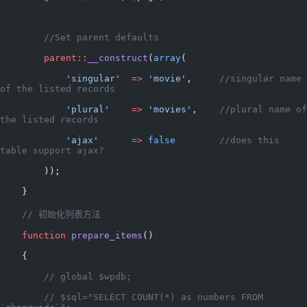
        //Set parent defaults
        parent::
__construct
(
array
(
            'singular'
  =>
 'movie'
,     
//singular name 
of the listed records
            'plural'
    =>
 'movies'
,    
//plural name of 
the listed records
            'ajax'
      =>
 false
        //does this 
table support ajax?
        ));
    }
    // 初始化列表方法
    function
 prepare_items
()
    {
        // global $wpdb;
        // $sql="SELECT COUNT(*) as numbers FROM  