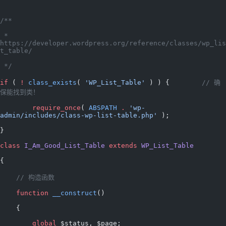
/**
 * 
https://developer.wordpress.org/reference/classes/wp_lis
t_table/
 */
if
 ( 
!
 class_exists
( 
'WP_List_Table'
 ) ) {        
// 确
保能找到类！
	require_once
( 
ABSPATH
 .
 'wp-
admin/includes/class-wp-list-table.php'
 );
}
class
 I_Am_Good_List_Table
 extends
 WP_List_Table
{
    // 构造函数
    function
 __construct
()
    {
        global
 $status, $page;