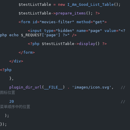
        $testListTable 
=
 new
 I_Am_Good_List_Table
();
        $testListTable
->
prepare_items
(); 
?>
        <
form
 id
=
"movies-filter"
 method
=
"get"
>
            <
input
 type
=
"hidden"
 name
=
"page"
 value
=
"<?
php echo 
$_REQUEST
['page'] ?>"
 />
            <?
php
 $testListTable
->
display
() 
?>
        </
form
>
    </
div
>
<?
php
    },
    plugin_dir_url
(
__FILE__
) 
.
 'images/icon.svg'
,   
// 
图标位置
    20
                                              // 
菜单顺序中的位置
  );
});