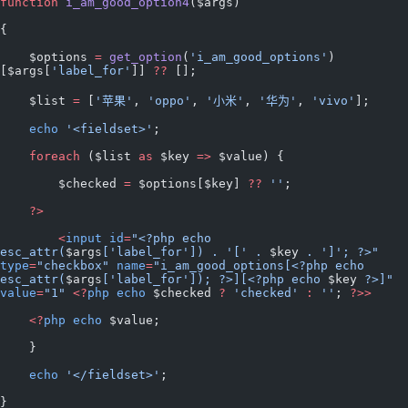
function
 i_am_good_option4
($args)
{
    $options 
=
 get_option
(
'i_am_good_options'
)
[$args[
'label_for'
]] 
??
 [];
    $list 
=
 [
'苹果'
, 
'oppo'
, 
'小米'
, 
'华为'
, 
'vivo'
];
    echo
 '<fieldset>'
;
    foreach
 ($list 
as
 $key 
=>
 $value) {
        $checked 
=
 $options[$key] 
??
 ''
;
    ?>
        <
input
 id
=
"<?php echo 
esc_attr(
$args
['label_for']) . '[' . 
$key
 . ']'; ?>"
type
=
"checkbox"
 name
=
"i_am_good_options[<?php echo 
esc_attr(
$args
['label_for']); ?>][<?php echo 
$key
 ?>]"
value
=
"1"
 <?
php
 echo
 $checked 
?
 'checked'
 :
 ''
; 
?>>
    <?
php
 echo
 $value;
    }
    echo
 '</fieldset>'
;
}