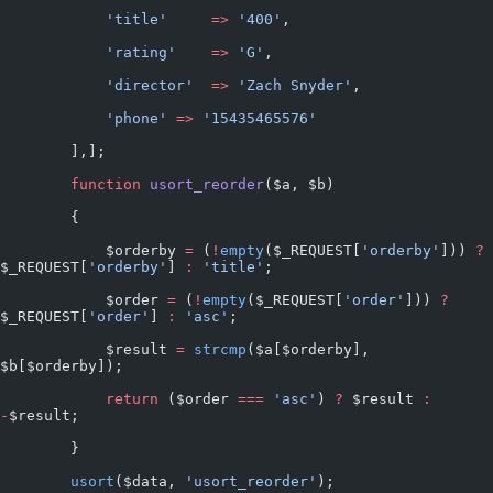
            'title'
     =>
 '400'
,
            'rating'
    =>
 'G'
,
            'director'
  =>
 'Zach Snyder'
,
            'phone'
 =>
 '15435465576'
        ],];
        function
 usort_reorder
($a, $b)
        {
            $orderby 
=
 (
!
empty
($_REQUEST[
'orderby'
])) 
?
$_REQUEST[
'orderby'
] 
:
 'title'
;
            $order 
=
 (
!
empty
($_REQUEST[
'order'
])) 
?
$_REQUEST[
'order'
] 
:
 'asc'
;
            $result 
=
 strcmp
($a[$orderby], 
$b[$orderby]);
            return
 ($order 
===
 'asc'
) 
?
 $result 
:
-
$result;
        }
        usort
($data, 
'usort_reorder'
);