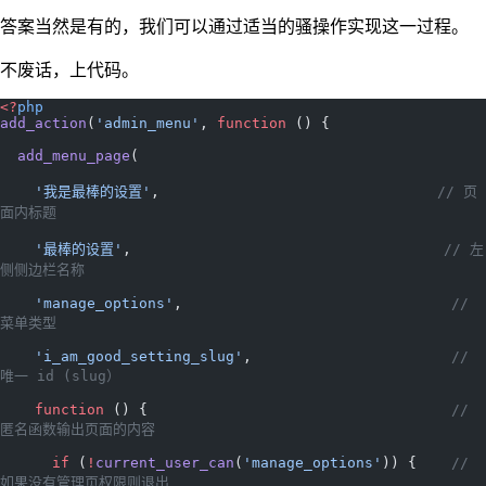
答案当然是有的，我们可以通过适当的骚操作实现这一过程。
不废话，上代码。
<?
php
add_action
(
'admin_menu'
, 
function
 () {
  add_menu_page
(
    '我是最棒的设置'
,                                
// 页
面内标题
    '最棒的设置'
,                                    
// 左
侧侧边栏名称
    'manage_options'
,                               
// 
菜单类型
    'i_am_good_setting_slug'
,                       
// 
唯一 id (slug）
    function
 () {                                   
// 
匿名函数输出页面的内容
      if
 (
!
current_user_can
(
'manage_options'
)) {    
// 
如果没有管理页权限则退出