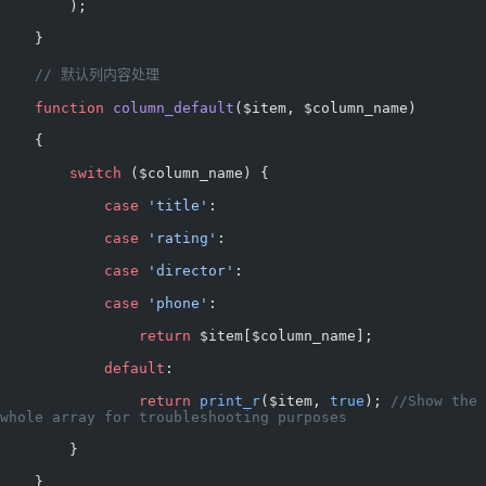
        );
    }
    // 默认列内容处理
    function
 column_default
($item, $column_name)
    {
        switch
 ($column_name) {
            case
 'title'
:
            case
 'rating'
:
            case
 'director'
:
            case
 'phone'
:
                return
 $item[$column_name];
            default
:
                return
 print_r
($item, 
true
); 
//Show the 
whole array for troubleshooting purposes
        }
    }