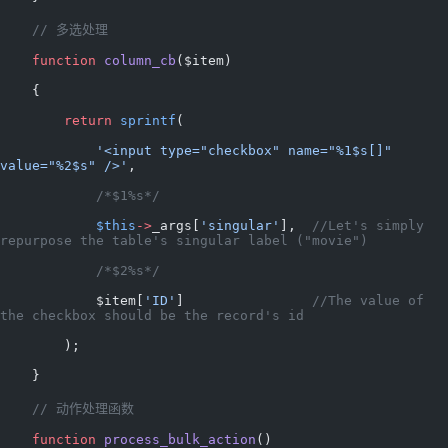
    // 多选处理
    function
 column_cb
($item)
    {
        return
 sprintf
(
            '<input type="checkbox" name="%1$s[]" 
value="%2$s" />'
,
            /*$1%s*/
            $this
->
_args[
'singular'
],  
//Let's simply 
repurpose the table's singular label ("movie")
            /*$2%s*/
            $item[
'ID'
]                
//The value of 
the checkbox should be the record's id
        );
    }
    // 动作处理函数
    function
 process_bulk_action
()