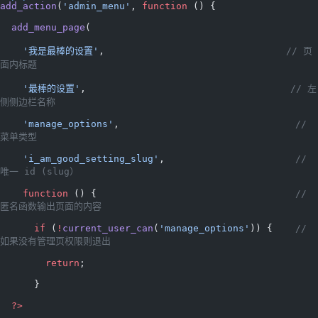
add_action
(
'admin_menu'
, 
function
 () {
  add_menu_page
(
    '我是最棒的设置'
,                                
// 页
面内标题
    '最棒的设置'
,                                    
// 左
侧侧边栏名称
    'manage_options'
,                               
// 
菜单类型
    'i_am_good_setting_slug'
,                       
// 
唯一 id (slug）
    function
 () {                                   
// 
匿名函数输出页面的内容
      if
 (
!
current_user_can
(
'manage_options'
)) {    
// 
如果没有管理页权限则退出
        return
;
      }
  ?>