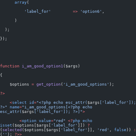
      array
(
          'label_for'
         =>
 'option6'
,
      )
  );
});
function
 i_am_good_option1
($args)
{
    $options 
=
 get_option
(
'i_am_good_options'
);
?>
    <
select
 id
=
"<?php echo esc_attr(
$args
['label_for']); 
?>"
 name
=
"i_am_good_options[<?php echo 
esc_attr(
$args
['label_for']); ?>]"
>
        <
option
 value
=
"red"
 <?
php
 echo
isset
($options[$args[
'label_for'
]]) 
?
(
selected
($options[$args[
'label_for'
]], 
'red'
, 
false
)) 
:
(
''
); 
?>>