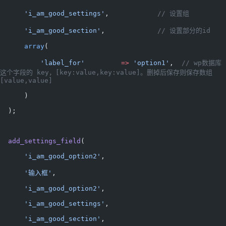
      'i_am_good_settings'
,            
// 设置组
      'i_am_good_section'
,             
// 设置部分的id
      array
(
          'label_for'
         =>
 'option1'
,  
// wp数据库
这个字段的 key，[key:value,key:value]。删掉后保存则保存数组
[value,value]
      )
  );
  add_settings_field
(
      'i_am_good_option2'
,
      '输入框'
,
      'i_am_good_option2'
,
      'i_am_good_settings'
,
      'i_am_good_section'
,