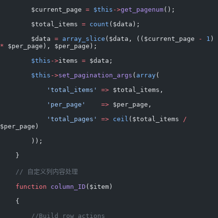
        $current_page 
=
 $this
->
get_pagenum
();
        $total_items 
=
 count
($data);
        $data 
=
 array_slice
($data, (($current_page 
-
 1
) 
*
 $per_page), $per_page);
        $this
->
items 
=
 $data;
        $this
->
set_pagination_args
(
array
(
            'total_items'
 =>
 $total_items,
            'per_page'
    =>
 $per_page,
            'total_pages'
 =>
 ceil
($total_items 
/
$per_page)
        ));
    }
    // 自定义列内容处理
    function
 column_ID
($item)
    {
        //Build row actions