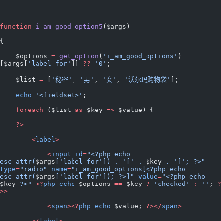
function
 i_am_good_option5
($args)
{
    $options 
=
 get_option
(
'i_am_good_options'
)
[$args[
'label_for'
]] 
??
 '0'
;
    $list 
=
 [
'秘密'
, 
'男'
, 
'女'
, 
'沃尔玛购物袋'
];
    echo
 '<fieldset>'
;
    foreach
 ($list 
as
 $key 
=>
 $value) {
    ?>
        <
label
>
            <
input
 id
=
"<?php echo 
esc_attr(
$args
['label_for']) . '[' . 
$key
 . ']'; ?>"
type
=
"radio"
 name
=
"i_am_good_options[<?php echo 
esc_attr(
$args
['label_for']); ?>]"
 value
=
"<?php echo 
$key
 ?>"
 <?
php
 echo
 $options 
==
 $key 
?
 'checked'
 :
 ''
; 
?
>>
            <
span
><?
php
 echo
 $value; 
?></
span
>
        </
label
>