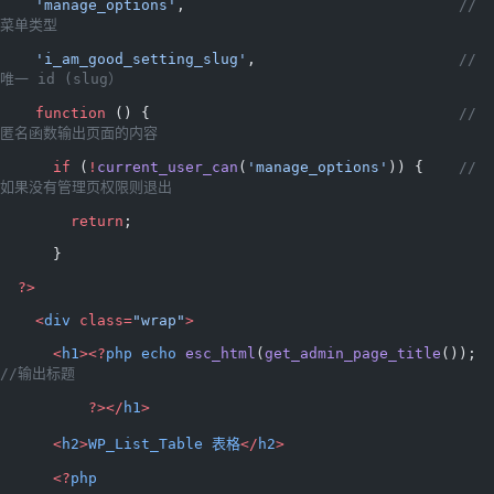
    'manage_options'
,                               
// 
菜单类型
    'i_am_good_setting_slug'
,                       
// 
唯一 id (slug）
    function
 () {                                   
// 
匿名函数输出页面的内容
      if
 (
!
current_user_can
(
'manage_options'
)) {    
// 
如果没有管理页权限则退出
        return
;
      }
  ?>
    <
div
 class=
"wrap"
>
      <
h1
><?
php
 echo
 esc_html
(
get_admin_page_title
()); 
//输出标题 
          ?></
h1
>
      <
h2
>
WP_List_Table
 表格
</
h2
>
      <?
php