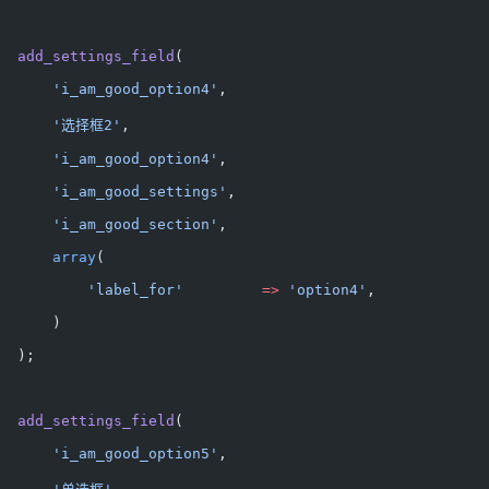
  add_settings_field
(
      'i_am_good_option4'
,
      '选择框2'
,
      'i_am_good_option4'
,
      'i_am_good_settings'
,
      'i_am_good_section'
,
      array
(
          'label_for'
         =>
 'option4'
,
      )
  );
  add_settings_field
(
      'i_am_good_option5'
,