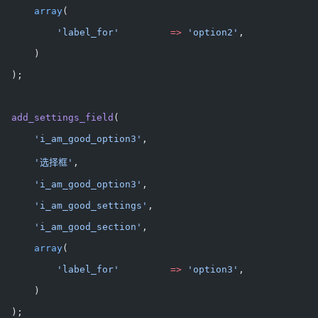
      array
(
          'label_for'
         =>
 'option2'
,
      )
  );
  add_settings_field
(
      'i_am_good_option3'
,
      '选择框'
,
      'i_am_good_option3'
,
      'i_am_good_settings'
,
      'i_am_good_section'
,
      array
(
          'label_for'
         =>
 'option3'
,
      )
  );