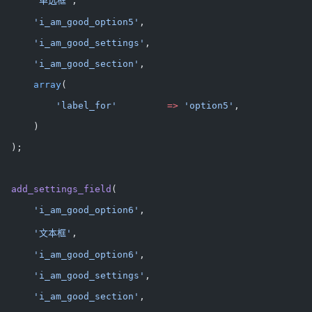
      '单选框'
,
      'i_am_good_option5'
,
      'i_am_good_settings'
,
      'i_am_good_section'
,
      array
(
          'label_for'
         =>
 'option5'
,
      )
  );
  add_settings_field
(
      'i_am_good_option6'
,
      '文本框'
,
      'i_am_good_option6'
,
      'i_am_good_settings'
,
      'i_am_good_section'
,