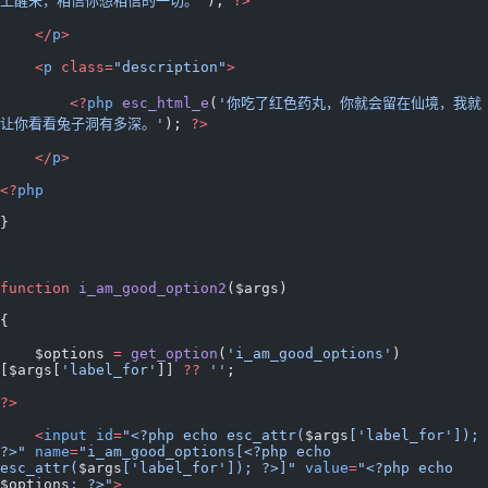
上醒来，相信你想相信的一切。'
); 
?>
    </
p
>
    <
p
 class=
"description"
>
        <?
php
 esc_html_e
(
'你吃了红色药丸，你就会留在仙境，我就
让你看看兔子洞有多深。'
); 
?>
    </
p
>
<?
php
}
function
 i_am_good_option2
($args)
{
    $options 
=
 get_option
(
'i_am_good_options'
)
[$args[
'label_for'
]] 
??
 ''
;
?>
    <
input
 id
=
"<?php echo esc_attr(
$args
['label_for']); 
?>"
 name
=
"i_am_good_options[<?php echo 
esc_attr(
$args
['label_for']); ?>]"
 value
=
"<?php echo 
$options
; ?>"
>