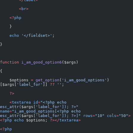
        <
br
>
    <?
php
    }
    echo
 '</fieldset>'
;
}
function
 i_am_good_option6
($args)
{
    $options 
=
 get_option
(
'i_am_good_options'
)
[$args[
'label_for'
]] 
??
 ''
;
    ?>
    <
textarea
 id
=
"<?php echo 
esc_attr(
$args
['label_for']); ?>"
name
=
"i_am_good_options[<?php echo 
esc_attr(
$args
['label_for']); ?>]"
 rows
=
"10"
 cols
=
"50"
>
<?
php
 echo
 $options; 
?></
textarea
>
<?
php