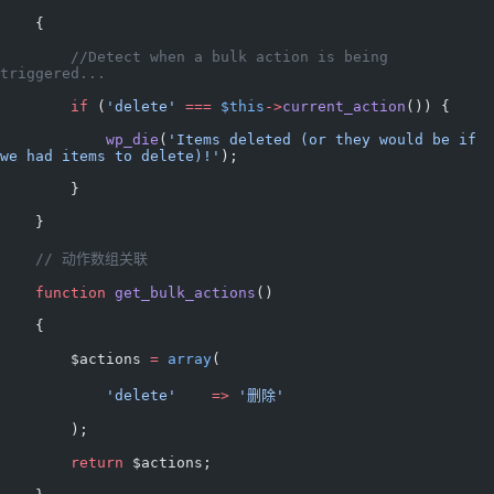
    {
        //Detect when a bulk action is being 
triggered...
        if
 (
'delete'
 ===
 $this
->
current_action
()) {
            wp_die
(
'Items deleted (or they would be if 
we had items to delete)!'
);
        }
    }
    // 动作数组关联
    function
 get_bulk_actions
()
    {
        $actions 
=
 array
(
            'delete'
    =>
 '删除'
        );
        return
 $actions;