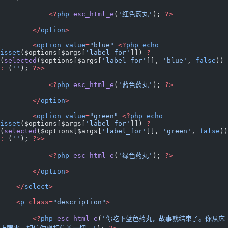
            <?
php
 esc_html_e
(
'红色药丸'
); 
?>
        </
option
>
        <
option
 value
=
"blue"
 <?
php
 echo
isset
($options[$args[
'label_for'
]]) 
?
(
selected
($options[$args[
'label_for'
]], 
'blue'
, 
false
)) 
:
 (
''
); 
?>>
            <?
php
 esc_html_e
(
'蓝色药丸'
); 
?>
        </
option
>
        <
option
 value
=
"green"
 <?
php
 echo
isset
($options[$args[
'label_for'
]]) 
?
(
selected
($options[$args[
'label_for'
]], 
'green'
, 
false
:
 (
''
); 
?>>
            <?
php
 esc_html_e
(
'绿色药丸'
); 
?>
        </
option
>
    </
select
>
    <
p
 class=
"description"
>
        <?
php
 esc_html_e
(
'你吃下蓝色药丸，故事就结束了。你从床