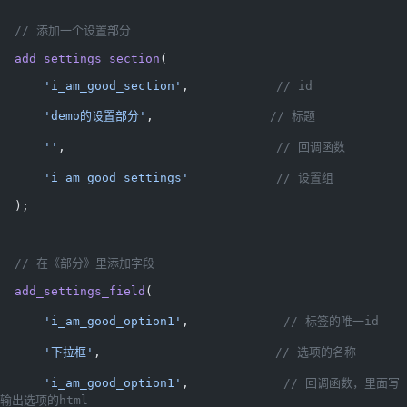
  // 添加一个设置部分
  add_settings_section
(
      'i_am_good_section'
,            
// id
      'demo的设置部分'
,                
// 标题
      ''
,                             
// 回调函数
      'i_am_good_settings'
            // 设置组
  );
  // 在《部分》里添加字段
  add_settings_field
(
      'i_am_good_option1'
,             
// 标签的唯一id
      '下拉框'
,                        
// 选项的名称
      'i_am_good_option1'
,             
// 回调函数，里面写
输出选项的html