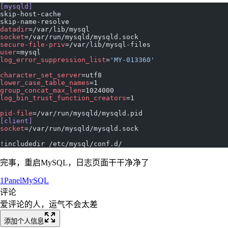
[mysqld]
skip-host-cache
skip-name-resolve
datadir
=/var/lib/mysql
socket
=/var/run/mysqld/mysqld.sock
secure-file-priv
=/var/lib/mysql-files
user
=mysql
log_error_suppression_list
=
'MY-013360'
character_set_server
=utf8
lower_case_table_names
=1
group_concat_max_len
=1024000
log_bin_trust_function_creators
=1
pid-file
=/var/run/mysqld/mysqld.pid
[client]
socket
=/var/run/mysqld/mysqld.sock
!includedir /etc/mysql/conf.d/
完事，重启MySQL，日志页面干干净净了
1Panel
MySQL
评论
爱评论的人，运气不会太差
添加个人信息