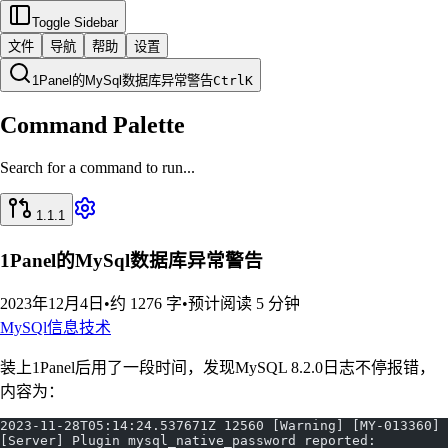
Toggle Sidebar
文件
导航
帮助
设置
1Panel的MySql数据库异常警告
Ctrl
K
Command Palette
Search for a command to run...
1.1.1
1Panel的MySql数据库异常警告
2023年12月4日
•
约 1276 字
•
预计阅读 5 分钟
MySQl
信息技术
装上1Panel后用了一段时间，发现MySQL 8.2.0日志不停报错，
内容为：
2023-11-28T05:14:24.537671Z 12560 [Warning] [MY-013360] 
[Server] Plugin mysql_native_password reported: 