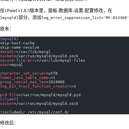
在1Panel v1.8.5版本里，面板-数据库-设置-配置修改，在
部分，添加
[mysqld]
log_error_suppression_list='MY-013360'
原本：
[mysqld]
skip-host-cache
skip-name-resolve
datadir
=/var/lib/mysql
socket
=/var/run/mysqld/mysqld.sock
secure-file-priv
=/var/lib/mysql-files
user
=mysql
character_set_server
=utf8
lower_case_table_names
=1
group_concat_max_len
=1024000
log_bin_trust_function_creators
=1
pid-file
=/var/run/mysqld/mysqld.pid
[client]
socket
=/var/run/mysqld/mysqld.sock
!includedir /etc/mysql/conf.d/
修改后：