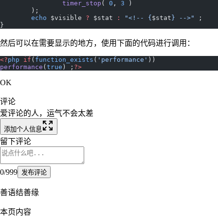
		timer_stop
( 
0
, 
3
 )
	);
	echo
 $visible 
?
 $stat 
:
 "<!-- {
$stat
} -->"
 ;
}
然后可以在需要显示的地方，使用下面的代码进行调用：
<?
php
 if
(
function_exists
(
'performance'
)) 
performance
(
true
) ;
?>
OK
评论
爱评论的人，运气不会太差
添加个人信息
留下评论
0
/
999
发布评论
善语结善缘
本页内容