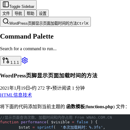
Toggle Sidebar
文件
导航
帮助
设置
WordPress页脚显示页面加载时间的方法
Ctrl
K
Command Palette
Search for a command to run...
1.1.1
WordPress页脚显示页面加载时间的方法
2021年1月19日
•
约 272 字
•
预计阅读 1 分钟
HTML
信息技术
将下面的代码添加到当前主题的
函数模板
(
functions.php
) 文件：
//显示页面查询次数、加载时间和内存占用 From WNAG.COM.CN
function
 performance
( $visible 
=
 false
 ) {
	$stat 
=
 sprintf
(  
'本次加载耗时：%.3fs'
,