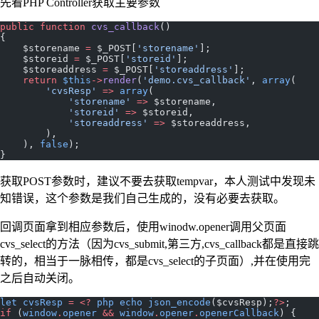
先看PHP Controller获取主要参数
public
 function
 cvs_callback
()
{
    $storename 
=
 $_POST[
'storename'
];
    $storeid 
=
 $_POST[
'storeid'
];
    $storeaddress 
=
 $_POST[
'storeaddress'
];
    return
 $this
->
render
(
'demo.cvs_callback'
, 
array
(
        'cvsResp'
 =>
 array
(
            'storename'
 =>
 $storename,
            'storeid'
 =>
 $storeid,
            'storeaddress'
 =>
 $storeaddress,
        ),
    ), 
false
);
}
获取POST参数时，建议不要去获取tempvar，本人测试中发现未
知错误，这个参数是我们自己生成的，没有必要去获取。
回调页面拿到相应参数后，使用winodw.opener调用父页面
cvs_select的方法（因为cvs_submit,第三方,cvs_callback都是直接跳
转的，相当于一脉相传，都是cvs_select的子页面）,并在使用完
之后自动关闭。
let
 cvsResp
 =
 <?
 php
 echo
 json_encode
($cvsResp);
?>
;
if
 (
window
.
opener
 &&
 window
.
opener
.
openerCallback
) {