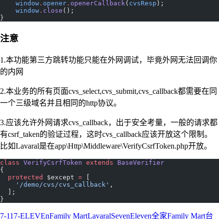
    window
.
opener
.
openerCallback
(
cvsResp
);
    window
.
close
();
}
注意
1.本功能第三方跳转功能只能在外网调试，毕竟外网无法回调你
的内网
2.本业务的所有页面cvs_select,cvs_submit,cvs_callback都需要在同
一个三级域名并且相同的http协议。
3.应该允许外网请求cvs_callback，出于安全考量，一般的请求都
有csrf_taken的验证过程，这时cvs_callback应该开放这个限制。
比如Lavaral是在app\Http\Middleware\VerifyCsrfToken.php开放。
class
 VerifyCsrfToken
 extends
 BaseVerifier
{
  protected
 $except 
=
 [
    '/demo/cvs/cvs_callback'
,
  ];
}
7-11
7-ELEVEn
Family Mart
Lavaral
SevenEleven
全家Family Mart
台