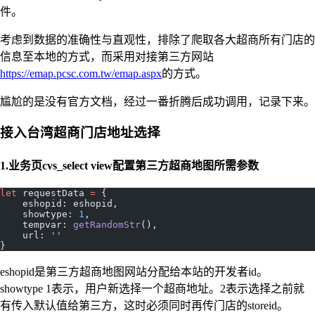
件。
考虑到数据的准确性与直观性，排除了爬取各大超商所有门店的
信息至本地的方式，而采用对接第三方网站
https://emap.pcsc.com.tw/emap.aspx
的方式。
尴尬的是没有官方文档，经过一番折腾后成功调用，记录下来。
接入台湾超商门店地址选择
1.业务页cvs_select view配置第三方超商地图所需参数
let
 requestData 
=
 {
    eshopid: eshopid,
    showtype: 
1
,
    tempvar: 
getRandomStr
(),
    url: 
''
}
eshopid是第三方超商地图网站分配给本站的开发者id。
showtype 1表示，用户新选择一个超商地址。2表示选择之前就
有传入默认值给第三方，这时必须同时再传门店的storeid。