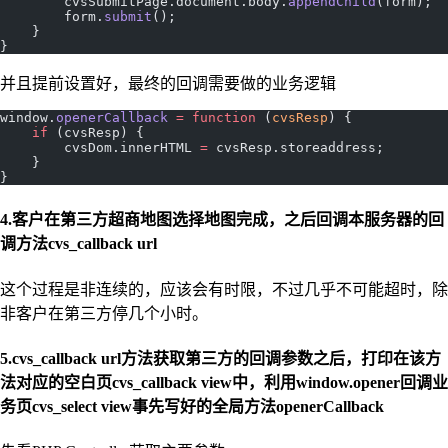
        cvsSubmitPage.document.body.
appendChild
(form);
        form.
submit
();
    }
}
并且提前设置好，最终的回调需要做的业务逻辑
window.
openerCallback
 =
 function
 (
cvsResp
) {
    if
 (cvsResp) {
        cvsDom.innerHTML 
=
 cvsResp.storeaddress;
    }
}
4.客户在第三方超商地图选择地图完成，之后回调本服务器的回
调方法cvs_callback url
这个过程是非连续的，应该会有时限，不过几乎不可能超时，除
非客户在第三方停几个小时。
5.cvs_callback url方法获取第三方的回调参数之后，打印在该方
法对应的空白页cvs_callback view中，利用window.opener回调业
务页cvs_select view事先写好的全局方法openerCallback