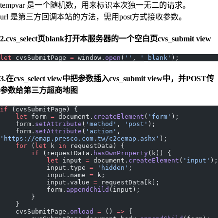
tempvar 是一个随机数，用来标识本次独一无二的请求。
url 是第三方回调本站的方法，需用post方式接收参数。
2.cvs_select页blank打开本服务器的一个空白页cvs_submit view
let
 cvsSubmitPage 
=
 window.
open
(
''
, 
'_blank'
);
3.在cvs_select view中把参数插入cvs_submit view中，并POST传
参数给第三方超商地图
if
 (cvsSubmitPage) {
    let
 form 
=
 document.
createElement
(
'form'
);
    form.
setAttribute
(
'method'
, 
'post'
);
    form.
setAttribute
(
'action'
, 
'https://emap.presco.com.tw/c2cemap.ashx'
);
    for
 (
let
 k 
in
 requestData) {
        if
 (requestData.
hasOwnProperty
(k)) {
            let
 input 
=
 document.
createElement
(
'input'
);
            input.type 
=
 'hidden'
;
            input.name 
=
 k;
            input.value 
=
 requestData[k];
            form.
appendChild
(input);
        }
    }
    cvsSubmitPage.
onload
 =
 () 
=>
 {