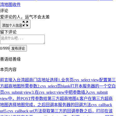
湾
地图
收件
评论
爱评论的人，运气不会太差
添加个人信息
留下评论
0
/
999
发布评论
善语结善缘
本页内容
前言
接入台湾超商门店地址选择
1.业务页cvs_select view配置第三
方超商地图所需参数
2.cvs_select页blank打开本服务器的一个空白
页cvs_submit view
3.在cvs_select view中把参数插入cvs_submit
view中，并POST传参数给第三方超商地图
4.客户在第三方超商
地图选择地图完成，之后回调本服务器的回调方法cvs_callback
url
5.cvs_callback url方法获取第三方的回调参数之后，打印在该