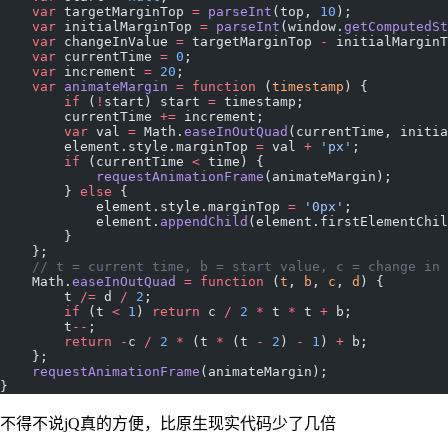
    var
 targetMarginTop 
=
 parseInt
(top, 
10
);
    var
 initialMarginTop 
=
 parseInt
(window.
getComputedSt
    var
 changeInValue 
=
 targetMarginTop 
-
 initialMarginT
    var
 currentTime 
=
 0
;
    var
 increment 
=
 20
;
    var
 animateMargin
 =
 function
 (
timestamp
) {
        if
 (
!
start) start 
=
 timestamp;
        currentTime 
+=
 increment;
        var
 val 
=
 Math.
easeInOutQuad
(currentTime, initia
        element.style.marginTop 
=
 val 
+
 'px'
;
        if
 (currentTime 
<
 time) {
            requestAnimationFrame
(animateMargin);
        } 
else
 {
            element.style.marginTop 
=
 '0px'
;
            element.
appendChild
(element.firstElementChil
        }
    };
    // t = current time, b = start value, c = change i
    Math.
easeInOutQuad
 =
 function
 (
t
, 
b
, 
c
, 
d
) {
        t 
/=
 d 
/
 2
;
        if
 (t 
<
 1
) 
return
 c 
/
 2
 *
 t 
*
 t 
+
 b;
        t
--
;
        return
 -
c 
/
 2
 *
 (t 
*
 (t 
-
 2
) 
-
 1
) 
+
 b;
    };
    requestAnimationFrame
(animateMargin);
}
不得不说jQ真的方便，比原生现实代码少了几倍