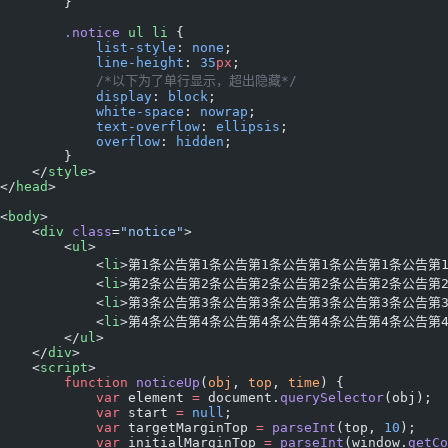
        }
        .notice
 ul
 li
 {
            list-style
: 
none
;
            line-height
: 
35
px
;
            /*以下为了单行显示，超出隐藏*/
            display
: 
block
;
            white-space
: 
nowrap
;
            text-overflow
: 
ellipsis
;
            overflow
: 
hidden
;
        }
    </
style
>
</
head
>
<
body
>
    <
div
 class
=
"notice"
>
        <
ul
>
            <
li
>第1条公告第1条公告第1条公告第1条公告第1条公告第1
            <
li
>第2条公告第2条公告第2条公告第2条公告第2条公告第2
            <
li
>第3条公告第3条公告第3条公告第3条公告第3条公告第3
            <
li
>第4条公告第4条公告第4条公告第4条公告第4条公告第4
        </
ul
>
    </
div
>
    <
script
>
        function
 noticeUp
(
obj
, 
top
, 
time
) {
            var
 element 
=
 document.
querySelector
(obj);
            var
 start 
=
 null
;
            var
 targetMarginTop 
=
 parseInt
(top, 
10
);
            var
 initialMarginTop 
=
 parseInt
(window.
getCo