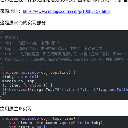
来源地址：
https://www.cnblogs.com/ccdr/p/10082157.html
这是原来jQ的实现部分
/*
* 参数说明
* obj : 动画的节点，本例中是ul
* top : 动画的高度，本例中是-35px;注意向上滚动是负数
* time : 动画的速度，即完成动画所用时间，本例中是500毫秒，即margin
* function : 回调函数，每次动画完成，marginTop归零，并把此时
* 
*/
function
 noticeUp
(
obj
,
top
,
time
) {
 $
(obj).
animate
({
 marginTop: top
 }, time, 
function
 () {
 $
(
this
).
css
({marginTop:
"0"
}).
find
(
":first"
).
appendTo
(
th
 })
}
换用原生JS实现
function
 noticeUp
(
obj
, 
top
, 
time
) {
    var
 element 
=
 document.
querySelector
(obj);
    var
 start 
=
 null
;