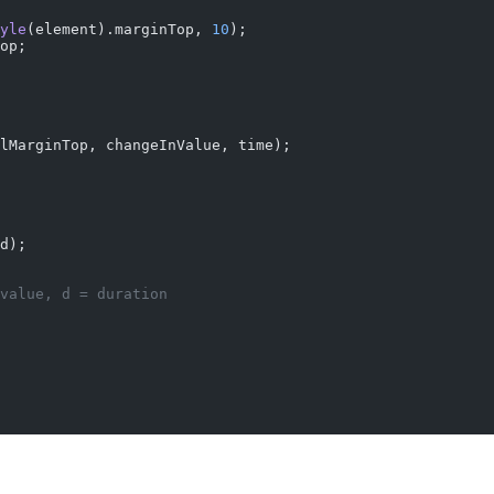
yle
(element).marginTop, 
10
);
op;
lMarginTop, changeInValue, time);
d);
n value, d = duration