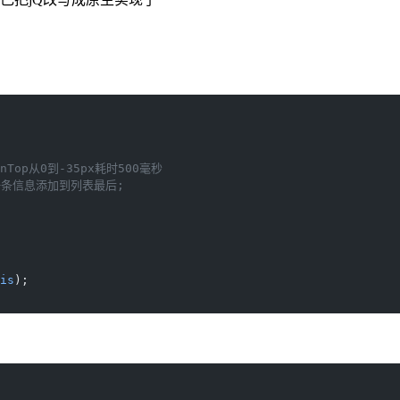
Top从0到-35px耗时500毫秒
第一条信息添加到列表最后;
is
);