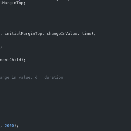
lMarginTop;
, initialMarginTop, changeInValue, time);
;
mentChild);
 = change in value, d = duration
, 
2000
);