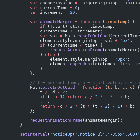
            var
 changeInValue 
=
 targetMarginTop 
-
 initia
            var
 currentTime 
=
 0
;
            var
 increment 
=
 20
;
            var
 animateMargin
 =
 function
 (
timestamp
) {
                if
 (
!
start) start 
=
 timestamp;
                currentTime 
+=
 increment;
                var
 val 
=
 Math.
easeInOutQuad
(currentTime
                element.style.marginTop 
=
 val 
+
 'px'
;
                if
 (currentTime 
<
 time) {
                    requestAnimationFrame
(animateMargin)
                } 
else
 {
                    element.style.marginTop 
=
 '0px'
;
                    element.
appendChild
(element.firstEle
                }
            };
            // t = current time, b = start value, c
            Math.
easeInOutQuad
 =
 function
 (
t
, 
b
, 
c
, 
d
) {
                t 
/=
 d 
/
 2
;
                if
 (t 
<
 1
) 
return
 c 
/
 2
 *
 t 
*
 t 
+
 b;
                t
--
;
                return
 -
c 
/
 2
 *
 (t 
*
 (t 
-
 2
) 
-
 1
) 
+
 b;
            };
            requestAnimationFrame
(animateMargin);
        }
        setInterval
(
"noticeUp('.notice ul','-35px',500)"