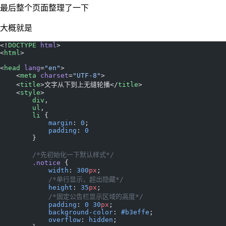
最后整个页面整理了一下
大概就是
<!
DOCTYPE
 html
>
<
html
>
<
head
 lang
=
"en"
>
    <
meta
 charset
=
"UTF-8"
>
    <
title
>文字从下到上无缝轮播</
title
>
    <
style
>
        div
,
        ul
,
        li
 {
            margin
: 
0
;
            padding
: 
0
        }
        /*先初始化一下默认样式*/
        .notice
 {
            width
: 
300
px
;
            /*单行显示，超出隐藏*/
            height
: 
35
px
;
            /*固定公告栏显示区域的高度*/
            padding
: 
0
 30
px
;
            background-color
: 
#b3effe
;
            overflow
: 
hidden
;