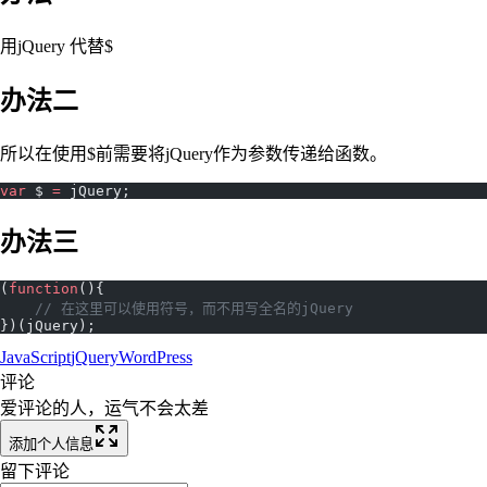
用jQuery 代替$
办法二
所以在使用$前需要将jQuery作为参数传递给函数。
var
 $ 
=
 jQuery;
办法三
(
function
(){
    // 在这里可以使用符号，而不用写全名的jQuery
})(jQuery);
JavaScript
jQuery
WordPress
评论
爱评论的人，运气不会太差
添加个人信息
留下评论