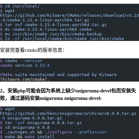
$
 cd
 /usr/local/
$
 wget
https://github.com/Kitware/CMake/releases/download/v3.23
.4/cmake-3.23.4-linux-aarch64.tar.gz
$
 tar
 zxf
 cmake-3.23.4-linux-aarch64.tar.gz
$
 mv
 cmake-3.23.4-linux-aarch64
 cmake
$
 mv
 /usr/bin/cmake
 /usr/bin/cmake.backup
$
 ln
 -sf
 /usr/local/cmake/bin/cmake
 /usr/bin/cmake
安装完查看cmake的版本信息：
$
 cmake
 --version
cmake
 version
 3.23.4
CMake
 suite
 maintained
 and
 supported
 by
 Kitware
(kitware.com/cmake).
2、安装php可能会因为系统上缺少oniguruma-devel包而安装失
败，通过源码安装oniguruma oniguruma-devel:
$
 wget
https://github.com/kkos/oniguruma/archive/v6.9.8.tar.gz
-O
 oniguruma-6.9.8.tar.gz
$
 tar
 -zxf
 oniguruma-6.9.8.tar.gz
$
 cd
 oniguruma-6.9.8
$
 ./autogen.sh
 && 
./configure
 --prefix=/usr
$
 make
 && 
make
 install