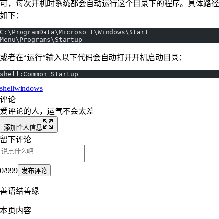
可，每次开机时系统都会自动运行这个目录下的程序。具体路径
如下：
C:\ProgramData\Microsoft\Windows\Start 
Menu\Programs\Startup
或者在“运行”输入以下代码会自动打开开机启动目录：
shell:Common Startup
shell
windows
评论
爱评论的人，运气不会太差
添加个人信息
留下评论
0
/
999
发布评论
善语结善缘
本页内容