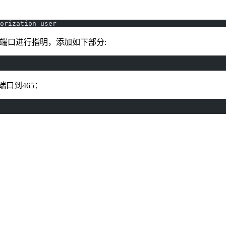
orization user
器地址和端口进行指明，添加如下部分:
下端口到465：