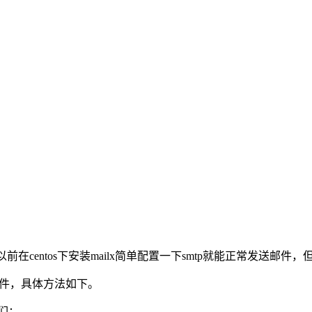
在centos下安装mailx简单配置一下smtp就能正常发送邮件，但是
邮件，具体方法如下。
它们：