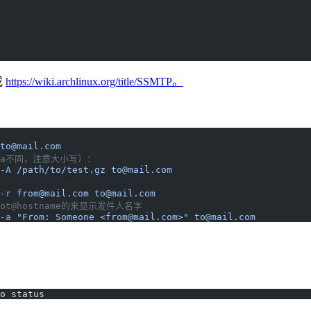
或
https://wiki.archlinux.org/title/SSMTP。
to@mail.com
的-a不同，注意大小写）：
-A
 /path/to/test.gz
to@mail.com
-r
from@mail.com
to@mail.com
@hostname的来显示发件人名字
-a
 "From: Someone <
from@mail.com
>"
to@mail.com
o status