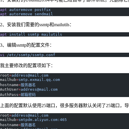
apt
 autoremove
 postfix
apt
 autoremove
 sendmail
2、安装我们需要的ssmtp和mailutils：
apt
 install
 ssmtp
 mailutils
3、编辑ssmtp的配置文件：
vi
 /etc/ssmtp/ssmtp.conf
我主要修改的配置项如下：
root
=
address@mail.com
mailhub
=
smtp.exmail.qq.com
hostname
=
服务器名
AuthUser
=
address@mail.com
AuthPass
=
邮箱密码
上面的配置默认使用25端口，很多服务器默认关闭了25端口，导
root
=
address@mail.com
mailhub
=
smtpdm.aliyun.com:465
hostname
=
服务器名