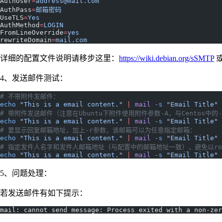
AuthUser
=
address@mail.com
AuthPass
=
邮箱密码
UseTLS
=
Yes
AuthMethod
=
LOGIN
FromLineOverride
=
yes
rewriteDomain
=
mail.com
详细的配置文件说明请移步这里：
https://wiki.debian.org/sSMTP
4、发送邮件测试：
# 不带附件发邮件：
echo
 "This is a email content."
 |
 mail
 -s
 "Email Title"
# 带附件发送邮件（注意在Ubuntu下附件使用附件参数-A，与Centos中
echo
 "This is a email content."
 |
 mail
 -s
 "Email Title"
 
# 要显示回复邮箱地址，加上-r参数，该邮箱可以为任意指定邮箱：
echo
 "This is a email content."
 |
 mail
 -s
 "Email Title"
 
# 指定发件人名字和发件人邮箱地址（与配置中的邮箱地址一致），避免以root
echo
 "This is a email content."
 |
 mail
 -s
 "Email Title"
 
5、问题处理：
若发送邮件有如下提示：
mail: cannot send message: Process exited with a non-zer