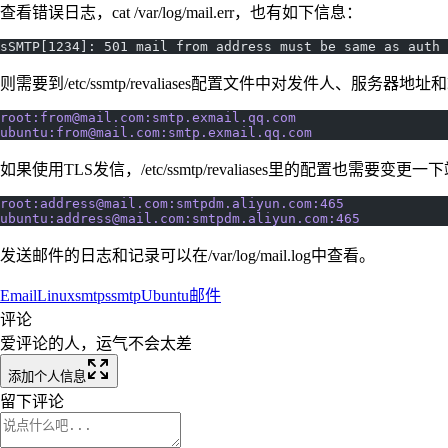
查看错误日志，cat /var/log/mail.err，也有如下信息：
sSMTP[1234]: 501 mail from address must be same as auth 
则需要到/etc/ssmtp/revaliases配置文件中对发件人、服务
root:
from@mail.com
:smtp.exmail.qq.com
ubuntu:
from@mail.com
:smtp.exmail.qq.com
如果使用TLS发信，/etc/ssmtp/revaliases里的配置也需要变更一
root:
address@mail.com
:smtpdm.aliyun.com:465
ubuntu:
address@mail.com
:smtpdm.aliyun.com:465
发送邮件的日志和记录可以在/var/log/mail.log中查看。
Email
Linux
smtp
ssmtp
Ubuntu
邮件
评论
爱评论的人，运气不会太差
添加个人信息
留下评论