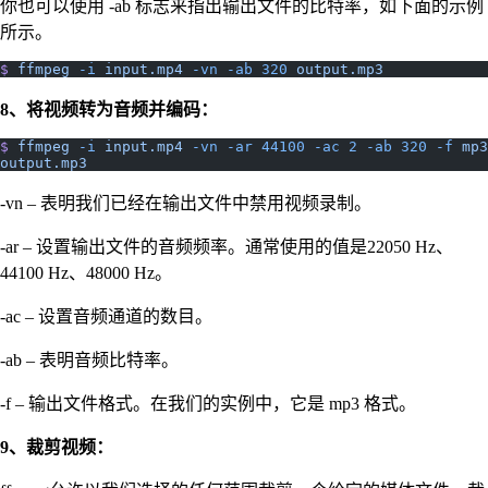
你也可以使用 -ab 标志来指出输出文件的比特率，如下面的示例
所示。
$
 ffmpeg
 -i
 input.mp4
 -vn
 -ab
 320
 output.mp3
8、将视频转为音频并编码：
$
 ffmpeg
 -i
 input.mp4
 -vn
 -ar
 44100
 -ac
 2
 -ab
 320
 -f
 mp3
output.mp3
-vn – 表明我们已经在输出文件中禁用视频录制。
-ar – 设置输出文件的音频频率。通常使用的值是22050 Hz、
44100 Hz、48000 Hz。
-ac – 设置音频通道的数目。
-ab – 表明音频比特率。
-f – 输出文件格式。在我们的实例中，它是 mp3 格式。
9、裁剪视频：