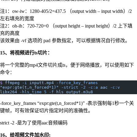
注1：ow-iw：1280-405/2=437.5 （output width – input width）/2
左右填充的宽度
注2：oh-ih：720-720=0 （output height – input height）/2 上下填
充的高度
该效果由 -vf 选项的 pad 参数指定，可以根据情况自行修改。
15、将视频进行ts切片：
将一个完整的mp4文件切片成ts，便于网络播放，可以使用如下
命令：
$
 ffmpeg
 -i
 inputt.mp4
 -force_key_frames
"expr:gte(t,n_forced*1)"
 -strict
 -2
 -c:a
 aac
 -c:v
libx264
 -hls_time
 5
 -f
 hls
 output.m3u8
-force_key_frames “expr:gte(t,n_forced*1)” -表示强制每1秒一个关
键帧，可有效保证切片指定时间的准确性。
strict -2 -是为了使用aac音频编码
16、给视频文件加水印: