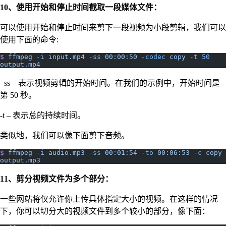
10、使用开始和停止时间截取一段媒体文件：
可以使用开始和停止时间来剪下一段视频为小段剪辑，我们可以
使用下面的命令:
$
 ffmpeg
 -i
 input.mp4
 -ss
 00:00:50
 -codec
 copy
 -t
 50
output.mp4
–ss – 表示视频剪辑的开始时间。在我们的示例中，开始时间是
第 50 秒。
-t – 表示总的持续时间。
类似地，我们可以像下面剪下音频。
$
 ffmpeg
 -i
 audio.mp3
 -ss
 00:01:54
 -to
 00:06:53
 -c
 copy
output.mp3
11、剪分视频文件为多个部分：
一些网站将仅允许你上传具体指定大小的视频。在这样的情况
下，你可以切分大的视频文件到多个较小的部分，像下面：