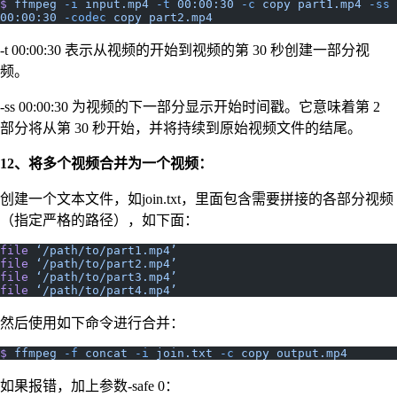
$
 ffmpeg
 -i
 input.mp4
 -t
 00:00:30
 -c
 copy
 part1.mp4
 -ss
00:00:30
 -codec
 copy
 part2.mp4
-t 00:00:30 表示从视频的开始到视频的第 30 秒创建一部分视
频。
-ss 00:00:30 为视频的下一部分显示开始时间戳。它意味着第 2
部分将从第 30 秒开始，并将持续到原始视频文件的结尾。
12、将多个视频合并为一个视频：
创建一个文本文件，如join.txt，里面包含需要拼接的各部分视频
（指定严格的路径），如下面：
file
 ‘/path/to/part1.mp4’
file
 ‘/path/to/part2.mp4’
file
 ‘/path/to/part3.mp4’
file
 ‘/path/to/part4.mp4’
然后使用如下命令进行合并：
$
 ffmpeg
 -f
 concat
 -i
 join.txt
 -c
 copy
 output.mp4
如果报错，加上参数-safe 0：