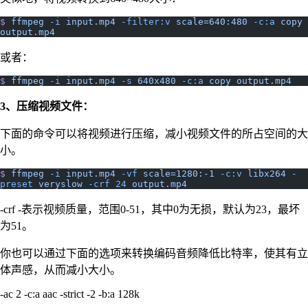
$
 ffmpeg
 -i
 input.mp4
 -filter:v
 scale=640:480
 -c:a
 copy
output.mp4
或者：
$
 ffmpeg
 -i
 input.mp4
 -s
 640x480
 -c:a
 copy
 output.mp4
3、压缩视频文件：
下面的命令可以将视频进行压缩，减小视频文件的所占空间的大
小。
$
 ffmpeg
 -i
 input.mp4
 -vf
 scale=1280:-1
 -c:v
 libx264
 -
preset
 veryslow
 -crf
 24
 output.mp4
-crf -表示视频质量，范围0-51，其中0为无损，默认为23，最坏
为51。
你也可以通过下面的选项来转换编码音频降低比特率，使其有立
体声感，从而减小大小。
-ac 2 -c:a aac -strict -2 -b:a 128k