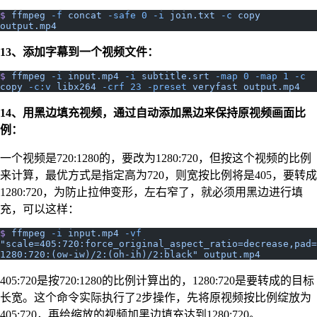
$
 ffmpeg
 -f
 concat
 -safe
 0
 -i
 join.txt
 -c
 copy
output.mp4
13、添加字幕到一个视频文件：
$
 ffmpeg
 -i
 input.mp4
 -i
 subtitle.srt
 -map
 0
 -map
 1
 -c
copy
 -c:v
 libx264
 -crf
 23
 -preset
 veryfast
 output.mp4
14、用黑边填充视频，通过自动添加黑边来保持原视频画面比
例：
一个视频是720:1280的，要改为1280:720，但按这个视频的比例
来计算，最优方式是指定高为720，则宽按比例将是405，要转成
1280:720，为防止拉伸变形，左右窄了，就必须用黑边进行填
充，可以这样：
$
 ffmpeg
 -i
 input.mp4
 -vf
"scale=405:720:force_original_aspect_ratio=decrease,pad=
1280:720:(ow-iw)/2:(oh-ih)/2:black"
 output.mp4
405:720是按720:1280的比例计算出的，1280:720是要转成的目标
长宽。这个命令实际执行了2步操作，先将原视频按比例绽放为
405:720，再给缩放的视频加黑边填充达到1280:720。