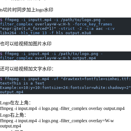
ts切片时同步加上logo水印
$
 ffmpeg
 -i
 inputt.mp4
 -i
 /path/to/logo.png
 -
filter_complex
 overlay=W-w:H-h
 -force_key_frames
"expr:gte(t,n_forced*1)"
 -strict
 -2
 -c:a
 aac
 -c:v
libx264
 -hls_time
 13
 -f
 hls
 output.m3u8
也可以给视频加图片水印
$
 ffmpeg
 -i
 input.mp4
 -i
 /path/to/logo.png
 -
filter_complex
 overlay=W-w:H-h
 output.mp4
还可以给视频加文字水印：
$
 ffmpeg
 -i
 input.mp4
 -vf
 "drawtext=fontfile=simhei.ttf: 
text=This is a Text 
Example:x=10:y=10:fontsize=24:fontcolor=white:shadowy=2"
output.mp4
Logo在左上角：
ffmpeg -i input.mp4 -i logo.png -filter_complex overlay output.mp4
Logo右上角：
ffmpeg -i input.mp4 -i logo.png -filter_complex overlay=W-w
output.mp4