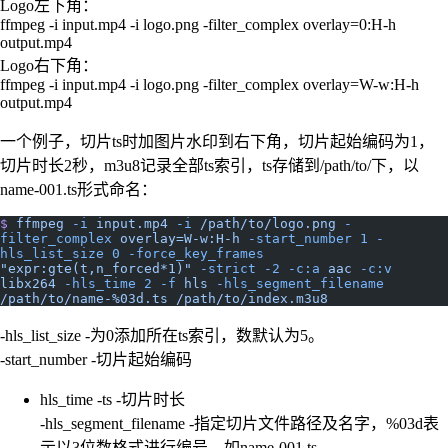
Logo左下角：
ffmpeg -i input.mp4 -i logo.png -filter_complex overlay=0:H-h
output.mp4
Logo右下角：
ffmpeg -i input.mp4 -i logo.png -filter_complex overlay=W-w:H-h
output.mp4
一个例子，切片ts时加图片水印到右下角，切片起始编码为1，
切片时长2秒，m3u8记录全部ts索引，ts存储到/path/to/下，以
name-001.ts形式命名：
$
 ffmpeg
 -i
 input.mp4
 -i
 /path/to/logo.png
 -
filter_complex
 overlay=W-w:H-h
 -start_number
 1
 -
hls_list_size
 0
 -force_key_frames
"expr:gte(t,n_forced*1)"
 -strict
 -2
 -c:a
 aac
 -c:v
libx264
 -hls_time
 2
 -f
 hls
 -hls_segment_filename
/path/to/name-%03d.ts
 /path/to/index.m3u8
-hls_list_size -为0添加所在ts索引，数默认为5。
-start_number -切片起始编码
hls_time -ts -切片时长
-hls_segment_filename -指定切片文件路径及名字，%03d表
示以3位数格式进行编号，如name-001.ts。