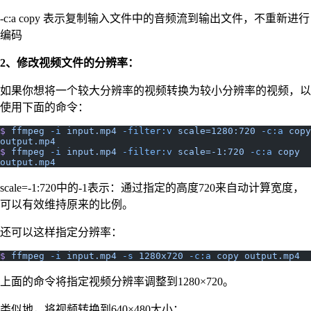
-c:a copy 表示复制输入文件中的音频流到输出文件，不重新进行
编码
2、修改视频文件的分辨率：
如果你想将一个较大分辨率的视频转换为较小分辨率的视频，以
使用下面的命令：
$
 ffmpeg
 -i
 input.mp4
 -filter:v
 scale=1280:720
 -c:a
 copy
output.mp4
$
 ffmpeg
 -i
 input.mp4
 -filter:v
 scale=-1:720
 -c:a
 copy
output.mp4
scale=-1:720中的-1表示：通过指定的高度720来自动计算宽度，
可以有效维持原来的比例。
还可以这样指定分辨率：
$
 ffmpeg
 -i
 input.mp4
 -s
 1280x720
 -c:a
 copy
 output.mp4
上面的命令将指定视频分辨率调整到1280×720。
类似地，将视频转换到640×480大小：