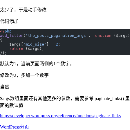
太少了，于是动手修改
代码添加
<?
php
add_filter
(
'the_posts_pagination_args'
, 
function
 ($args) 
{
    $args[
'mid_size'
] 
=
 2
;
    return
 ($args);
});
默认为1，当前页面两侧的1个数字。
修改为2，多加一个数字
当然
$args数组里面还有其他更多的参数，需要参考 paginate_links() 里
面的默认值
https://developer.wordpress.org/reference/functions/paginate_links
WordPress
分页