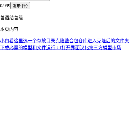
0
/
999
发布评论
善语结善缘
本页内容
小白看这里
选一个存放目录
克隆整合包仓库
进入克隆后的文件夹
下载必需的模型和文件
运行 UI
打开界面
汉化
第三方模型市场