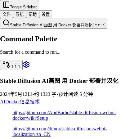
Toggle Sidebar
文件
导航
帮助
设置
Stable Diffusion AI画图 用 Docker 部署并汉化
Ctrl
K
Command Palette
Search for a command to run...
1.1.1
Stable Diffusion AI画图 用 Docker 部署并汉化
2024年5月12日
•
约 1323 字
•
预计阅读 5 分钟
AI
Docker
信息技术
https://github.com/AbdBarho/stable-diffusion-webui-
docker/wiki/Setup
https://github.com/dtlnor/stable-diffusion-webui-
localization-zh_CN