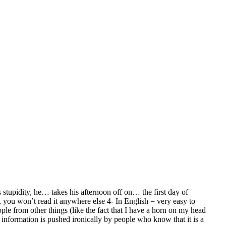
is stupidity, he… takes his afternoon off on… the first day of
 you won’t read it anywhere else 4- In English = very easy to
ple from other things (like the fact that I have a horn on my head
he information is pushed ironically by people who know that it is a