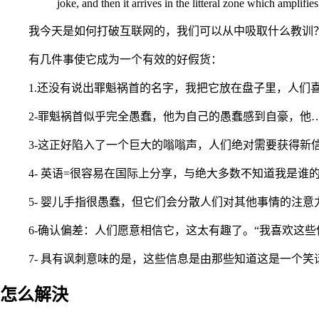
joke, and then it arrives in the litteral zone which amplifies
我今天是如何打破互联网的，我们可以从中吸取什么教训
有几件事使它成为一个有效的好假货：
1.还没有说出罪魁祸首的名字，我把它放在盘子里，人们
2-罪魁祸首似乎完全愚蠢，他为自己的愚蠢感到自豪，他
3-这正好陷入了一个巨大的嗡嗡声，人们绝对需要获得新
4- 英语=很容易在国际上分享，与绝大多数不知道我是谁
5- 婴儿手指很愚蠢，但它们会分散人们对其他事情的注
6-确认偏差：人们愿意相信它，这太有趣了。“我喜欢这些
7- 具有讽刺意味的是，这些信息是由那些知道这是一个
怎么解決