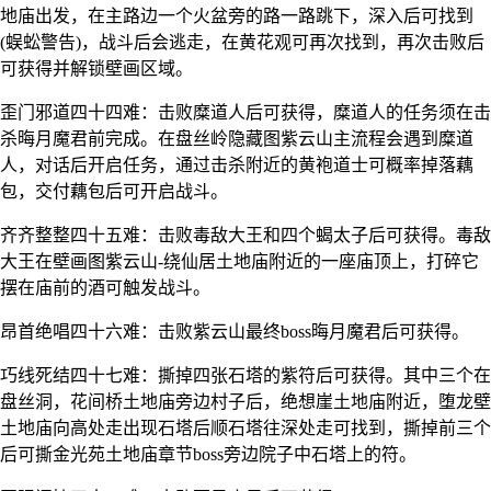
地庙出发，在主路边一个火盆旁的路一路跳下，深入后可找到
(蜈蚣警告)，战斗后会逃走，在黄花观可再次找到，再次击败后
可获得并解锁壁画区域。
歪门邪道四十四难：击败糜道人后可获得，糜道人的任务须在击
杀晦月魔君前完成。在盘丝岭隐藏图紫云山主流程会遇到糜道
人，对话后开启任务，通过击杀附近的黄袍道士可概率掉落藕
包，交付藕包后可开启战斗。
齐齐整整四十五难：击败毒敌大王和四个蝎太子后可获得。毒敌
大王在壁画图紫云山-绕仙居土地庙附近的一座庙顶上，打碎它
摆在庙前的酒可触发战斗。
昂首绝唱四十六难：击败紫云山最终boss晦月魔君后可获得。
巧线死结四十七难：撕掉四张石塔的紫符后可获得。其中三个在
盘丝洞，花间桥土地庙旁边村子后，绝想崖土地庙附近，堕龙壁
土地庙向高处走出现石塔后顺石塔往深处走可找到，撕掉前三个
后可撕金光苑土地庙章节boss旁边院子中石塔上的符。