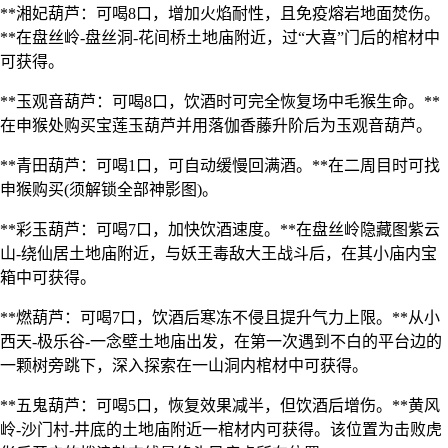
**湘妃葫芦：可喝8口，增加火焰耐性，且免疫熔岩地面焚伤。
**在盘丝岭-盘丝洞-花间桥土地庙附近，过“大喜”门后的棺材中
可获得。
**玉观音葫芦：可喝8口，饮酒时可完全恢复场中毛猴生命。**
在申猴处购买宝莲玉葫芦并用落伽香藤升阶后为玉观音葫芦。
**青田葫芦：可喝1口，可自动缓慢回满酒。**在二周目时可找
申猴购买(须解锁全部神影图)。
**彩玉葫芦：可喝7口，加快饮酒速度。**在盘丝岭隐藏图紫云
山-绕仙居土地庙附近，与妖王毒敌大王战斗后，在其小庙内宝
箱中可获得。
**燃葫芦：可喝7口，饮酒后寒冻不侵且提升气力上限。**从小
西天-极乐谷-一念壁土地庙出发，在第一次遇到不白的平台边的
一颗树旁跳下，深入探索在一山洞内棺材中可获得。
**五鬼葫芦：可喝5口，恢复效果减半，但饮酒后增伤。**黄风
岭-沙门村-井底的土地庙附近一棺材内可获得。该位置为击败虎