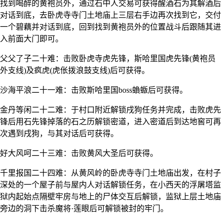
找到喝醉的黄袍员外，通过石中人交易可获得醒酒石为其解酒后
对话到底，去卧虎寺寺门土地庙上三层右手边再次找到它，交付
一个碧藕并对话到底，回到找到黄袍员外的位置战斗后跟随其进
入前面大门即可。
父父了子二十难：击败卧虎寺虎先锋，斯哈里国虎先锋(黄袍员
外支线)及疯虎(虎伥拨浪鼓支线)后可获得。
沙海平浪二十一难：击败斯哈里国boss蝜蝂后可获得。
金丹等闲二十二难：于村口附近解锁戌狗任务并完成，击败虎先
锋后用石先锋掉落的石之历解锁密道，进入密道后到达地窖可再
次遇到戌狗，与其对话后可获得。
好大风呵二十三难：击败黄风大圣后可获得。
千里报国二十四难：从黄风岭的卧虎寺寺门土地庙出发，在村子
深处的一个屋子前与屋内人对话解锁任务，在小西天的浮屠塔监
狱内起始点隔壁牢房与地上的尸体交互后解锁，监狱上层土地庙
旁边的洞下击杀魔将·莲眼后可解锁被封的牢门。