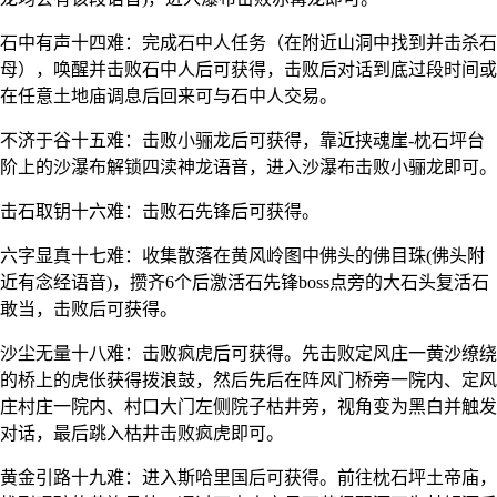
石中有声十四难：完成石中人任务（在附近山洞中找到并击杀石
母），唤醒并击败石中人后可获得，击败后对话到底过段时间或
在任意土地庙调息后回来可与石中人交易。
不济于谷十五难：击败小骊龙后可获得，靠近挟魂崖-枕石坪台
阶上的沙瀑布解锁四渎神龙语音，进入沙瀑布击败小骊龙即可。
击石取钥十六难：击败石先锋后可获得。
六字显真十七难：收集散落在黄风岭图中佛头的佛目珠(佛头附
近有念经语音)，攒齐6个后激活石先锋boss点旁的大石头复活石
敢当，击败后可获得。
沙尘无量十八难：击败疯虎后可获得。先击败定风庄一黄沙缭绕
的桥上的虎伥获得拨浪鼓，然后先后在阵风门桥旁一院内、定风
庄村庄一院内、村口大门左侧院子枯井旁，视角变为黑白并触发
对话，最后跳入枯井击败疯虎即可。
黄金引路十九难：进入斯哈里国后可获得。前往枕石坪土帝庙，