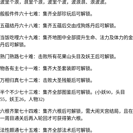
波里个浪，浪里个浪，波里个波，波浪浪、浪波波。
般般件件六十七难：集齐全部珍玩后可解锁。
五蕴结丹六十八难：集齐五蕴后交由戌狗炼丹后可解锁。
当饭吃哩六十九难：集齐地图中全部提升生命、法力及体力的金
丹后可解锁。
熟门熟路七十难：击败所有花果山头目及妖王后可解锁。
物各有主七十一难：集齐大圣套装即可解锁。
万相归真七十二难：击败大圣残躯后可解锁。
半个不少七十三难：集齐全部图鉴后可解锁。(小妖90，头目
55，妖王26，人物32)
六根齐聚七十四难：集齐六根后可解锁，需大闹天宫结局，且在
一周目通关后再入轮回才可获得第六根。
法性颇通七十五难：集齐全部法术后可解锁。