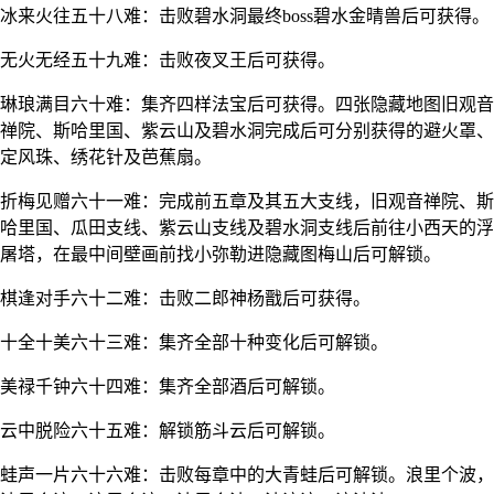
冰来火往五十八难：击败碧水洞最终boss碧水金晴兽后可获得。
无火无经五十九难：击败夜叉王后可获得。
琳琅满目六十难：集齐四样法宝后可获得。四张隐藏地图旧观音
禅院、斯哈里国、紫云山及碧水洞完成后可分别获得的避火罩、
定风珠、绣花针及芭蕉扇。
折梅见赠六十一难：完成前五章及其五大支线，旧观音禅院、斯
哈里国、瓜田支线、紫云山支线及碧水洞支线后前往小西天的浮
屠塔，在最中间壁画前找小弥勒进隐藏图梅山后可解锁。
棋逢对手六十二难：击败二郎神杨戬后可获得。
十全十美六十三难：集齐全部十种变化后可解锁。
美禄千钟六十四难：集齐全部酒后可解锁。
云中脱险六十五难：解锁筋斗云后可解锁。
蛙声一片六十六难：击败每章中的大青蛙后可解锁。浪里个波，