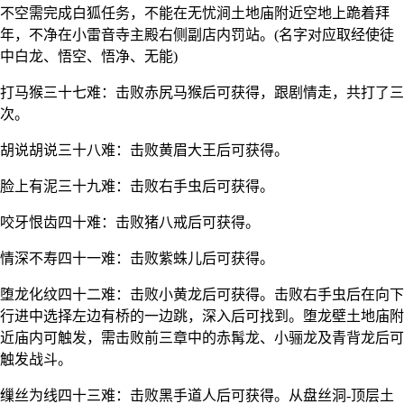
不空需完成白狐任务，不能在无忧涧土地庙附近空地上跪着拜
年，不净在小雷音寺主殿右侧副店内罚站。(名字对应取经使徒
中白龙、悟空、悟净、无能)
打马猴三十七难：击败赤尻马猴后可获得，跟剧情走，共打了三
次。
胡说胡说三十八难：击败黄眉大王后可获得。
脸上有泥三十九难：击败右手虫后可获得。
咬牙恨齿四十难：击败猪八戒后可获得。
情深不寿四十一难：击败紫蛛儿后可获得。
堕龙化纹四十二难：击败小黄龙后可获得。击败右手虫后在向下
行进中选择左边有桥的一边跳，深入后可找到。堕龙壁土地庙附
近庙内可触发，需击败前三章中的赤髯龙、小骊龙及青背龙后可
触发战斗。
缫丝为线四十三难：击败黑手道人后可获得。从盘丝洞-顶层土