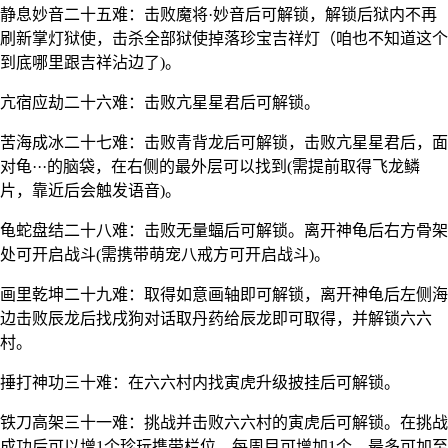
静息妙音二十五难：击败魔将·妙音后可解锁，解锁后狱内不再
刷新掌灯狱使，击杀全部狱使掉落珍宝吉祥灯（咱也不知道这个
到底哪里跟吉祥沾边了)。
亢宿应劫二十六难：击败亢星星君后可解锁。
苦海成冰二十七难：击败青背龙后可解锁，击败亢星星君后，面
对龟···的脑袋，在右侧的最外层可以找到(需提前取得飞龙鳞
片，靠近后会触发语音)。
龟蛇盘结二十八难：击败无量蝠后可解锁。离开神龟后右方骨架
处可开启战斗(需携带萌宠八戒方可开启战斗)。
画里乾坤二十九难：取得如意画轴即可解锁，离开神龟后左侧海
边击败辰龙后找戌狗对话取丹药给辰龙即可取得，并解锁六六
村。
捶打神功三十难：在六六村内找寅虎升级披挂后可解锁。
铁刀高架三十一难：挑战并击败六六村的寅虎后可解锁。在挑战
成功后可以增1个珍玩携带栏位，每周目可增加1个，最多可加至