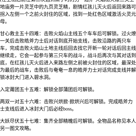
地庙旁一片灵芝中的九页灵芝精，剧情红孩儿灭火后返回来路可
拐入左侧一个之前火封住的区域，找到一处红色区域激活火灵元
母。
甘心救主五十四难：击败火焰山主线五个车车后可解锁。过火燎
一关后击败皓斧力士后对话到底开始支线，击败沿路的两只车
车，完成击败火焰山土地主线后回去找它开新一轮对话后回主线
继续走，它会一起参与第三只车的战斗，战斗后再次与其对话到
底，在红孩儿灭火后进入来路左侧之前被火封住的区域，最深处
为最后的战车，击败后与奄奄一息的皓斧力士对话完成支线并解
锁冰封大门进入碧水洞。
入定莆团五十五难：解锁全部蒲团后可解锁。
两双一对五十六难：击败兴烘掀·掀烘兴后可解锁。完成皓斧力
士支线后进入冰封大门后必经boss。
大妖尽伏五十七难：集齐全部精魄后可解锁。全物品名称见本人
另一图文攻略。