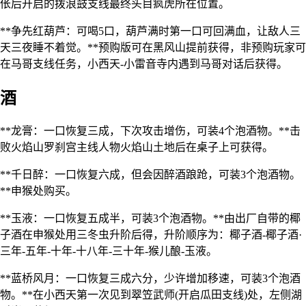
伥后开启的拨浪鼓支线最终头目疯虎所在位置。
**争先红葫芦：可喝5口，葫芦满时第一口可回满血，让敌人三
天三夜睡不着觉。**预购版可在黑风山提前获得，非预购玩家可
在马哥支线任务，小西天-小雷音寺内遇到马哥对话后获得。
酒
**龙膏：一口恢复三成，下次攻击增伤，可装4个泡酒物。**击
败火焰山罗刹宫主线人物火焰山土地后在桌子上可获得。
**千日醉：一口恢复六成，但会因醉酒踉跄，可装3个泡酒物。
**申猴处购买。
**玉液：一口恢复五成半，可装3个泡酒物。**由出厂自带的椰
子酒在申猴处用三冬虫升阶后得，升阶顺序为：椰子酒-椰子酒·
三年-五年-十年-十八年-三十年-猴儿酿-玉液。
**蓝桥风月：一口恢复三成六分，少许增加移速，可装3个泡酒
物。**在小西天第一次见到翠笠武师(开启瓜田支线)处，左侧湖