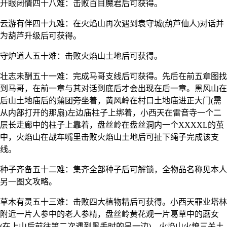
开眼闭情四十八难：击败百目魔君后可获得。
云游有伴四十九难：在火焰山再次遇到袁守城(葫芦仙人)对话并
为葫芦升级后可获得。
守炉道人五十难：击败火焰山土地后可获得。
壮志未酬五十一难：完成马哥支线后可获得。先后在前五章图找
到马哥，在前一章与其对话到底后才会出现在后一章。黑风山在
后山土地庙后的蒲团旁坐着，黄风岭在村口土地庙进正大门(需
从内部打开的那扇)左边庙柱子上绑着，小西天在雷音寺一个二
层长走廊中的柱子上靠着，盘丝岭在盘丝洞内一个XXXXL的茧
中，火焰山在战车嘴里击败火焰山土地后可扯下绳子完成该支
线。
种子齐备五十二难：集齐全部种子后可解锁，全物品名称见本人
另一图文攻略。
草木有灵五十三难：击败四大植物精后可获得。小西天罪业塔林
附近一片人参中的老人参精，盘丝岭黄花观一片葛草中的蘑女
(在上山后前往第二次遇到黑手时的另一边)，火焰山火燎三关土