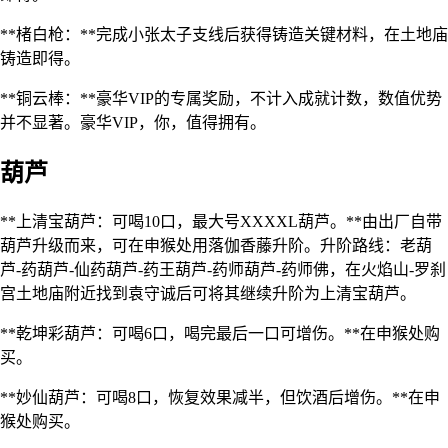
**楮白枪：**完成小张太子支线后获得铸造关键材料，在土地庙
铸造即得。
**铜云棒：**豪华VIP的专属奖励，不计入成就计数，数值优势
并不显著。豪华VIP，你，值得拥有。
葫芦
**上清宝葫芦：可喝10口，最大号XXXXL葫芦。**由出厂自带
葫芦升级而来，可在申猴处用落伽香藤升阶。升阶路线：老葫
芦-药葫芦-仙药葫芦-药王葫芦-药师葫芦-药师佛，在火焰山-罗刹
宫土地庙附近找到袁守诚后可将其继续升阶为上清宝葫芦。
**乾坤彩葫芦：可喝6口，喝完最后一口可增伤。**在申猴处购
买。
**妙仙葫芦：可喝8口，恢复效果减半，但饮酒后增伤。**在申
猴处购买。