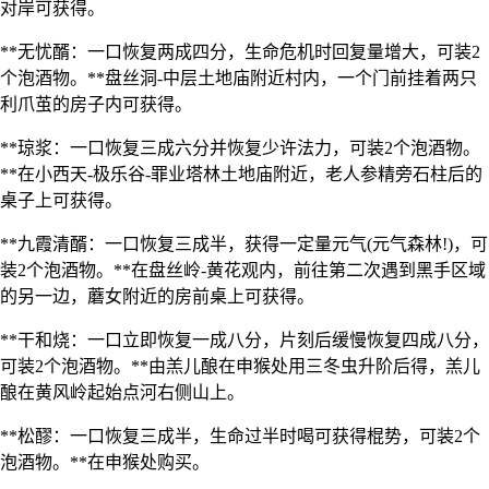
对岸可获得。
**无忧醑：一口恢复两成四分，生命危机时回复量增大，可装2
个泡酒物。**盘丝洞-中层土地庙附近村内，一个门前挂着两只
利爪茧的房子内可获得。
**琼浆：一口恢复三成六分并恢复少许法力，可装2个泡酒物。
**在小西天-极乐谷-罪业塔林土地庙附近，老人参精旁石柱后的
桌子上可获得。
**九霞清醑：一口恢复三成半，获得一定量元气(元气森林!)，可
装2个泡酒物。**在盘丝岭-黄花观内，前往第二次遇到黑手区域
的另一边，蘑女附近的房前桌上可获得。
**干和烧：一口立即恢复一成八分，片刻后缓慢恢复四成八分，
可装2个泡酒物。**由羔儿酿在申猴处用三冬虫升阶后得，羔儿
酿在黄风岭起始点河右侧山上。
**松醪：一口恢复三成半，生命过半时喝可获得棍势，可装2个
泡酒物。**在申猴处购买。