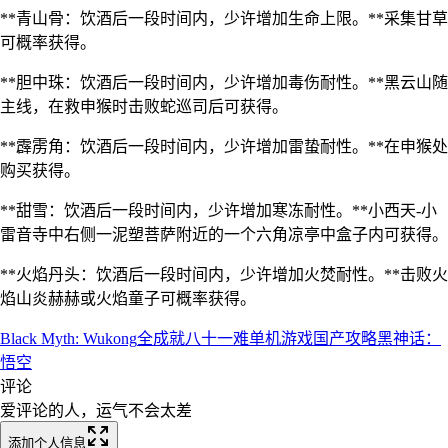
**青山骨：饮酒后一段时间内，少许增加生命上限。**采集甘草
可概率获得。
**胆中珠：饮酒后一段时间内，少许增加毒伤耐性。**黑云山随
主线，在救申猴时击败蛇巡司后可获得。
**霹雳角：饮酒后一段时间内，少许增加雷蛰耐性。**在申猴处
购买获得。
**甜雪：饮酒后一段时间内，少许增加寒冻耐性。**小西天-小
雷音寺中右侧一泥塑菩萨附近的一个六角凉亭中盒子内可获得。
**火焰丹头：饮酒后一段时间内，少许增加火焚耐性。**击败火
焰山炎赫赫或火焰童子可概率获得。
Black Myth: Wukong
全成就
八十一难
单机游戏
国产
攻略
黑神话：
悟空
评论
爱评论的人，运气不会太差
添加个人信息