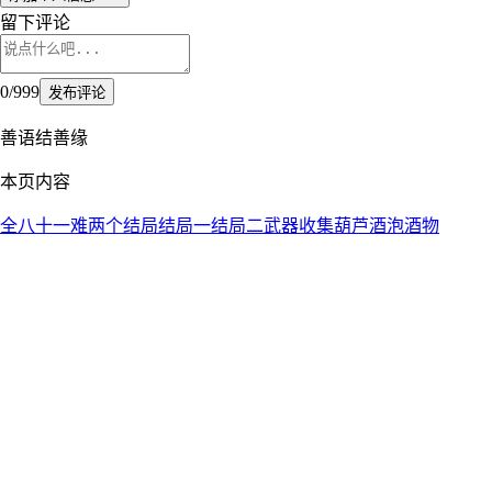
留下评论
0
/
999
发布评论
善语结善缘
本页内容
全八十一难
两个结局
结局一
结局二
武器收集
葫芦
酒
泡酒物