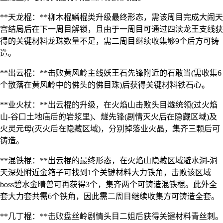
**天龙棍：**柳木棍鳞棍类升级最终形态，需该周目完成大闹天
宫结局后在下一周目解锁，且由于一周目可通过四渎龙王支线获
得的关键材料龙珠数量不足，需二周目继续收集够9个后方可铸
造。
**出云棍：**击败黄风岭主线妖王石先锋附近的石敢当(需收集6
个散落在黄风岭中的佛头的佛目珠)后获得关键材料铁石心。
**业火杖：**出云棍的升级，在火焰山击败头目燧统领(过火焰
山-谷口土地庙后的岩浆里)、燧先锋(剧情灭火后在隐藏区域)及
火灵元母(灭火后在隐藏区域)，分别掉落业火晶，集齐三颗后可
铸造。
**混铁棍：**出云棍的最终形态，在火焰山隐藏区域避水洞-洞
天深处附近金箱子可找到1个关键材料大力铁角，击败该区域
boss碧水金晴兽可再获得3个，集齐两个可铸造混铁棍。此外全
套大力套共需6个铁角，因此需二周目继续收集方可铸造全套。
**几丁棍：**击败盘丝岭剧情头目二姐后获得关键材料青丝刺。