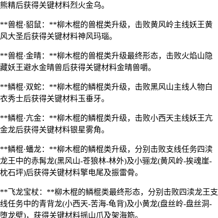
熊精后获得关键材料烈火金乌。
**兽棍·貂鼠：**柳木棍的兽棍类升级，击败黄风岭主线妖王黄
风大圣后获得关键材料神风玛瑙。
**兽棍·金晴：**柳木棍的兽棍类升级最终形态，击败火焰山隐
藏妖王避水金晴兽后获得关键材料金晴兽嚼。
**鳞棍·双蛇：**柳木棍的鳞棍类升级，击败黑风山主线人物白
衣秀士后获得关键材料玉垂牙。
**鳞棍·亢金：**柳木棍的鳞棍类升级，击败小西天主线妖王亢
金龙后获得关键材料银星雾角。
**鳞棍·蟠龙：**柳木棍的鳞棍类升级，分别击败支线任务四渎
龙王中的赤髯龙(黑风山-苍狼林-林外)及小骊龙(黄风岭-挨魂崖-
枕石坪)后获得关键材料擎电尾及振雷骨。
**飞龙宝杖：**柳木棍的鳞棍类最终形态，分别击败四渎龙王支
线任务中的青背龙(小西天-苦海-龟背)及小黄龙(盘丝岭-盘丝洞-
堕龙壁)，获得关键材料摇山爪及架海筋。