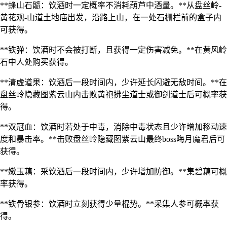
**蜂山石髓：饮酒时一定概率不消耗葫芦中酒量。**从盘丝岭-
黄花观-山道土地庙出发，沿路上山，在一处石栅栏前的盒子内
可获得。
**铁弹：饮酒时不会被打断，且获得一定伤害减免。**在黄风岭
石中人处购买获得。
**清虚道果：饮酒后一段时间内，少许延长闪避无敌时间。**在
盘丝岭隐藏图紫云山内击败黄袍拂尘道士或御剑道士后可概率获
得。
**双冠血：饮酒时若处于中毒，消除中毒状态且少许增加移动速
度和暴击率。**击败盘丝岭隐藏图紫云山最终boss晦月魔君后可
获得。
**嫩玉藕：采饮酒后一段时间内，少许增加防御。**集碧藕可概
率获得。
**铁骨银参：饮酒时立刻获得少量棍势。**采集人参可概率获
得。