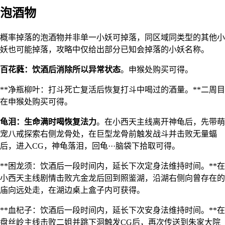
泡酒物
概率掉落的泡酒物并非单一小妖可掉落，同区域同类型的其他小
妖也可能掉落，攻略中仅给出部分已知会掉落的小妖名称。
百花蕤：饮酒后消除所以异常状态
。申猴处购买可得。
**净瓶柳叶：打斗死亡复活后恢复打斗中喝过的酒量。**二周目
在申猴处购买可得。
龟泪：生命满时喝恢复法力
。在小西天主线离开神龟后，先带萌
宠八戒探索右侧龙骨处，在巨型龙骨前触发战斗并击败无量蝠
后，进入CG，神龟落泪，回龟···脑袋下拾取可得。
**困龙须：饮酒后一段时间内，延长下次定身法维持时间。**在
小西天主线剧情击败亢金龙后回到照鉴湖，沿湖右侧向曾存在的
庙向远处走，在湖边桌上盒子内可获得。
**血杞子：饮酒后一段时间内，延长下次安身法维持时间。**在
盘丝岭主线击败二姐并跳下洞触发CG后，再次传送到朱家大院