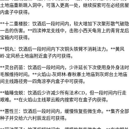
土地庙重新跳入洞中，可落入更高一处，继续探索可在必经房屋
内盒子中获得。
**十二重楼胶：饮酒后一段时间内，较大增加下次聚形散气破隐
一击的伤害。**四渎神龙支线中，击败小西天龟背上的青背龙后
宝箱内可获得。
**铜丸：饮酒后一段时间内下次铜头铁臂不消耗法力。**黄风
岭-定风桥土地庙附近盒子内可获得。
**灵台药苗：饮酒后一段时间内，少许延长下次使用身外身法时
毛猴维持时间。**火焰山-灰烬林-春秋寨土地庙到灰烬台土地庙
间主线路径旁一四角凉亭内盒子中可获得。
**瞌睡虫蜕：饮酒后少许减少所有法术CD，但一段时间内行走
艰难。**在火焰山主线翠云殿内搜索可在盒子内获得。
**蕙性兰：饮酒后一段时间内，缓慢恢复些微生命。**集齐全部
种子并交给六六村辰龙后可获得。