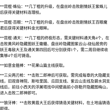
**昆棍·蛛仙：**几丁棍的升级，在盘丝岭击败剧情妖王紫蛛儿
后获得关键材料连理枝。
**昆棍·百眼：**几丁棍的升级，在盘丝岭击败剧情妖王百眼魔
君后获得关键材料金光眼眸。
**昆棍·通天：**几丁棍的终极形态，需关键材料通天角4个，在
击败黄风岭隐藏图妖王蝮蠟、盘丝岭隐藏图紫云山-绕仙居旁的
妖王毒敌大王及通关第四回后可分别获得1个，需二周目继续收
集够4个后可铸造。
**如意金箍棒：**花果山篇主线获取。
**三尖两刃枪：**击败二郎神后可获取。需完成每章的大隐藏支
线，旧观音禅院、斯哈里国、瓜田支线、紫云山支线及碧水洞支
线后，前往小西天的浮屠塔找中间壁画前小弥勒开隐藏图梅山，
进入击败二郎神即可。
**狼牙棒：**击败黄眉大王后获得铸造关键材料，在土地庙铸造
即得。