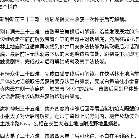
5个栏位
新种新苗三十二难：给辰龙提交并收获一次种子后可解锁。
别有洞天三十三难：击败翠笠舞狮后可解锁。沿着发现辰龙的海
边继续走在庙前解救带着斗笠的老哥并对话到底，然后在罪业塔
林土地庙附近循声再次找到他并用安身法技能为其取暖后对话到
底，最后前往无忧涧最下层的大池塘边悬崖处，跳到最下层即可
触发剧情，完成战斗后可解锁成就及禁字法技能。
有情众生三十四难：完成白狐支线后可解锁。在快活林土地庙前
尸体处对话领取任务获得变身法宝白狐豪，变成白狐前往小雷音
寺内最左侧一寺庙内，触发与“不空”的战斗，击败后回到尸体处
对话后获得该成就并获得珍玩白狐毫。
魔将神归三十五难：集齐四魔将魂魄后回浮屠监狱初始点隔壁的
小张太子对话后可解锁。莲眼于监狱上层旁洞内，魔音及劫波为
主线半路boss，妄相在长生大道土地庙附近野地里躺着。
四大弟子三十六难：击败四大弟子后可获得，不白在主线路上，