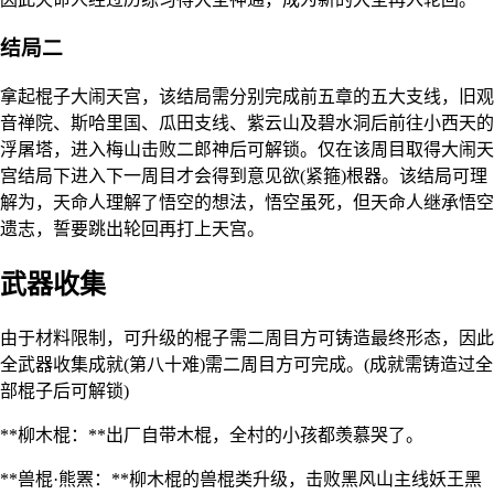
结局二
拿起棍子大闹天宫，该结局需分别完成前五章的五大支线，旧观
音禅院、斯哈里国、瓜田支线、紫云山及碧水洞后前往小西天的
浮屠塔，进入梅山击败二郎神后可解锁。仅在该周目取得大闹天
宫结局下进入下一周目才会得到意见欲(紧箍)根器。该结局可理
解为，天命人理解了悟空的想法，悟空虽死，但天命人继承悟空
遗志，誓要跳出轮回再打上天宫。
武器收集
由于材料限制，可升级的棍子需二周目方可铸造最终形态，因此
全武器收集成就(第八十难)需二周目方可完成。(成就需铸造过全
部棍子后可解锁)
**柳木棍：**出厂自带木棍，全村的小孩都羡慕哭了。
**兽棍·熊罴：**柳木棍的兽棍类升级，击败黑风山主线妖王黑