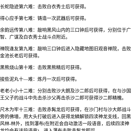
长蛇隐迹第六难：击败白衣秀士后可获得。
得心应手第七难：铸造一次武器后可获得。
余韵远传第八难：敲响黑风山内的三口钟后可获得，分别位于广
智、广谋及白衣秀士战斗点附近。
禅院逢友第九难：敲响三口钟后进入隐藏地图旧观音禅院，击败
金池长老后可获得。
黑熊烧山第十难：击败黑熊精后可获得。
捘些泥丸十—难：炼丹一次后可获得。
老老小小十二难：分别击败沙大朗及沙二郎后可获得，在与沙国
王父子的战斗中先击杀沙父再击杀沙二郎可获得沙二郎精魄。
尺木为牢十三难：击败赤髯龙后可获得，在沙门村与沙大郎战斗
旁的佛墙，用大头打破后进入获得龙鳞解锁四渎神龙支线，回黑
风林-林外，找到瀑布(在附近会自动激活一段语音，后续四渎神
龙均会有该段语音)，进入瀑布击败赤髯龙即可。