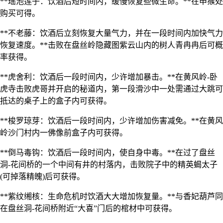
**瑶池莲子：饮酒后短时间内，缓慢恢复些微生命。**在申猴处
购买可得。
**不老藤：饮酒后立刻恢复大量气力，并在一段时间内加快气力
恢复速度。**击败在盘丝岭隐藏图紫云山内的树人青冉冉后可概
率获得。
**虎舍利：饮酒后一段时间内，少许增加暴击。**在黄风岭-卧
虎寺击败虎哥并开启的秘道内，第一段滑沙中一处需通过大跳可
抵达的桌子上的盒子内可获得。
**梭罗琼芽：饮酒后一段时间内，少许增加伤害减免。**在黄风
岭沙门村内一佛像前盒子内可获得。
**倒马毒钩：饮酒后一段时间内，使自身中毒。**在过了盘丝
洞-花间桥的一个中间有井的村落内，击败院子中的精英蝎太子
(可掉落精魄)后可获得。
**紫纹缃核：生命危机时饮酒大大增加恢复量。**与香妃葫芦同
在盘丝洞-花间桥附近“大喜”门后的棺材中可获得。