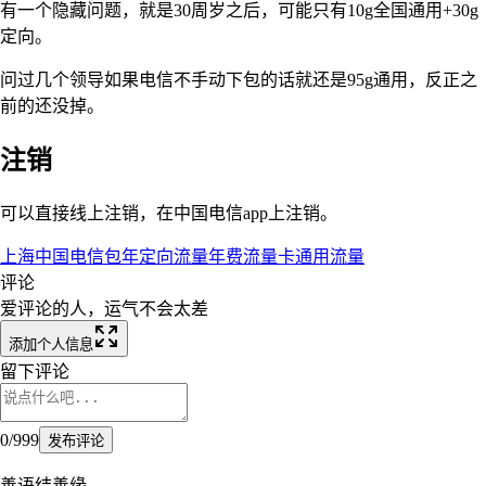
有一个隐藏问题，就是30周岁之后，可能只有10g全国通用+30g
定向。
问过几个领导如果电信不手动下包的话就还是95g通用，反正之
前的还没掉。
注销
可以直接线上注销，在中国电信app上注销。
上海
中国电信
包年
定向流量
年费
流量卡
通用流量
评论
爱评论的人，运气不会太差
添加个人信息
留下评论
0
/
999
发布评论
善语结善缘