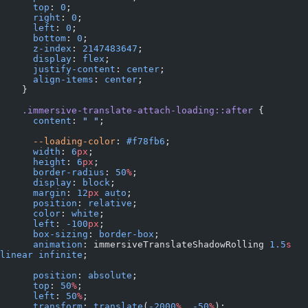
      top
: 
0
;
      right
: 
0
;
      left
: 
0
;
      bottom
: 
0
;
      z-index
: 
2147483647
;
      display
: 
flex
;
      justify-content
: 
center
;
      align-items
: 
center
;
    }
    .immersive-translate-attach-loading::after
 {
      content
: 
" "
;
      --loading-color
: 
#f78fb6
;
      width
: 
6
px
;
      height
: 
6
px
;
      border-radius
: 
50
%
;
      display
: 
block
;
      margin
: 
12
px
 auto
;
      position
: 
relative
;
      color
: 
white
;
      left
: 
-100
px
;
      box-sizing
: 
border-box
;
      animation
: immersiveTranslateShadowRolling 
1.5
s
linear
 infinite
;
      position
: 
absolute
;
      top
: 
50
%
;
      left
: 
50
%
;
      transform
: 
translate
(
-2000
%
, 
-50
%
);