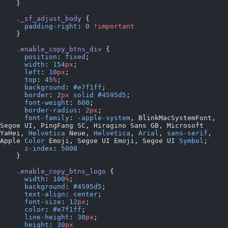
    }
    ._sf_adjust_body
 {
      padding-right
: 
0
 !important
    }
    .enable_copy_btns_div
 {
      position
: 
fixed
;
      width
: 
154
px
;
      left
: 
10
px
;
      top
: 
45
%
;
      background
: 
#e7f1ff
;
      border
: 
2
px
 solid
 #4595d5
;
      font-weight
: 
600
;
      border-radius
: 
2
px
;
      font-family
: 
-apple-system
, BlinkMacSystemFont, 
Segoe UI, PingFang SC, Hiragino Sans GB, Microsoft 
YaHei, 
Helvetica
 Neue, 
Helvetica
, 
Arial
, 
sans-serif
, 
Apple 
Color
 Emoji, Segoe UI Emoji, Segoe UI 
Symbol
;
      z-index
: 
5000
    }
    .enable_copy_btns_logo
 {
      width
: 
100
%
;
      background
: 
#4595d5
;
      text-align
: 
center
;
      font-size
: 
12
px
;
      color
: 
#e7f1ff
;
      line-height
: 
30
px
;
      height
: 
30
px