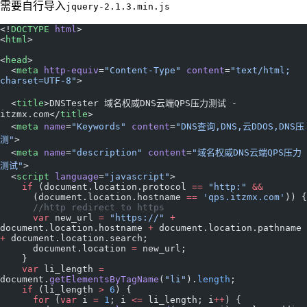
需要自行导入
jquery-2.1.3.min.js
<!
DOCTYPE
 html
>
<
html
>
<
head
>
  <
meta
 http-equiv
=
"Content-Type"
 content
=
"text/html; 
charset=UTF-8"
>
  <
title
>DNSTester 域名权威DNS云端QPS压力测试 - 
itzmx.com</
title
>
  <
meta
 name
=
"Keywords"
 content
=
"DNS查询,DNS,云DDOS,DNS压
测"
>
  <
meta
 name
=
"description"
 content
=
"域名权威DNS云端QPS压力
测试"
>
  <
script
 language
=
"javascript"
>
    if
 (document.location.protocol 
==
 "http:"
 &&
      (document.location.hostname 
==
 'qps.itzmx.com'
)) {
      //http redirect to https
      var
 new_url 
=
 "https://"
 +
document.location.hostname 
+
 document.location.pathname 
+
 document.location.search;
      document.location 
=
 new_url;
    }
    var
 li_length 
=
document.
getElementsByTagName
(
"li"
).
length
;
    if
 (li_length 
>
 6
) {
      for
 (
var
 i 
=
 1
; i 
<=
 li_length; i
++
) {