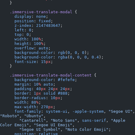
    }
    .immersive-translate-modal
 {
      display
: 
none
;
      position
: 
fixed
;
      z-index
: 
2147483647
;
      left
: 
0
;
      top
: 
0
;
      width
: 
100
%
;
      height
: 
100
%
;
      overflow
: 
auto
;
      background-color
: 
rgb
(
0
, 
0
, 
0
);
      background-color
: 
rgba
(
0
, 
0
, 
0
, 
0.4
);
      font-size
: 
15
px
;
    }
    .immersive-translate-modal-content
 {
      background-color
: 
#fefefe
;
      margin
: 
10
%
 auto
;
      padding
: 
40
px
 24
px
 24
px
;
      border
: 
1
px
 solid
 #888
;
      border-radius
: 
10
px
;
      width
: 
80
%
;
      max-width
: 
270
px
;
      font-family
: 
system-ui
, 
-apple-system
, 
"Segoe UI"
"Roboto"
, 
"Ubuntu"
,
        "Cantarell"
, 
"Noto Sans"
, 
sans-serif
, 
"Apple 
Color Emoji"
, 
"Segoe UI Emoji"
,
        "Segoe UI Symbol"
, 
"Noto Color Emoji"
;
      position
: 
relative