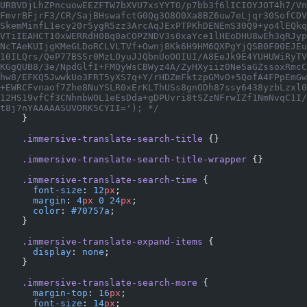
URBVDjLhZPncuowEEZFTW7bXVU7xsYYTO/p7bb3f6lICIOYJOT4h7/Vn
FmvrBFjrF3/CR/SajBHswafctG0Qg3O8O0Xa8BZ6uw7eLjqr30SofCDV
SkemMinfL1ecy20r5ygR5zz3ArcAqJExPTPKhDENEmS30Q9+yo4lEQkq
VTiIEAHCT10xWERRdH0Bq0aCOPZNDV3s0xaYce1lHEoDHU8wEh3qRJyp
NcTAeKUIjgKMeGLDoRCLVLTVf+Ownj8Kk6H9HM6QXPgYjQSB0F00EJEu
10ILQrs/QeP77BSSr0MzLOyuJJQbnUoOOIUI/A8EeJk9E4YUHUWiRyTV
KGgQUB8/3e/NpdGlfI+FMQyWsCBWyz4A/ZyHXyiiz0Ne5aGZssoxRmcC
hw8/EFKQ5JwwkUo3FRT5yXS7q+Y/rHDZmFktzpGMvO+5QofA4FPpEmGw
+EWRCFvnaof7Zhe8NuYSLR0xErKLThUSs8gnODh87ssy6438yzbLzxl0
12HS19vfCf3CNhnbWOL1eEsDda+gDPUvri8tSZzNFrwIZf1NmNvqC1I/
t8j7nYAAAAASUVORK5CYII='); */
    }
    .immersive-translate-search-title
 {}
    .immersive-translate-search-title-wrapper
 {}
    .immersive-translate-search-time
 {
      font-size
: 
12
px
;
      margin
: 
4
px
 0
 24
px
;
      color
: 
#70757a
;
    }
    .immersive-translate-expand-items
 {
      display
: 
none
;
    }
    .immersive-translate-search-more
 {
      margin-top
: 
16
px
;
      font-size
: 
14
px
;