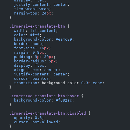
      display
: 
flex
;
      justify-content
: 
center
;
      flex-wrap
: 
wrap
;
      margin-top
: 
24
px
;
    }
    .immersive-translate-btn
 {
      width
: 
fit-content
;
      color
: 
#fff
;
      background-color
: 
#ea4c89
;
      border
: 
none
;
      font-size
: 
16
px
;
      margin
: 
0
 8
px
;
      padding
: 
9
px
 30
px
;
      border-radius
: 
5
px
;
      display
: 
flex
;
      align-items
: 
center
;
      justify-content
: 
center
;
      cursor
: 
pointer
;
      transition
: background-color 
0.3
s
 ease
;
    }
    .immersive-translate-btn:hover
 {
      background-color
: 
#f082ac
;
    }
    .immersive-translate-btn:disabled
 {
      opacity
: 
0.6
;
      cursor
: 
not-allowed
;
    }