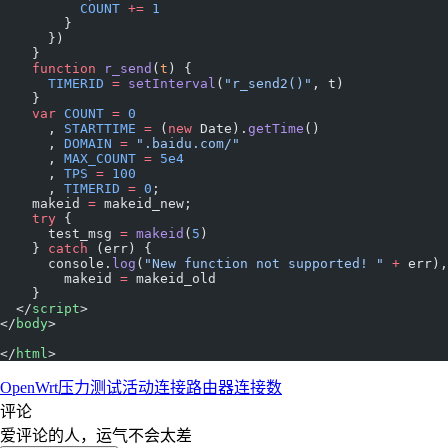
          COUNT
 +=
 1
        }
      })
    }
    function
 r_send
(
t
) {
      TIMERID
 =
 setInterval
(
"r_send2()"
, t)
    }
    var
 COUNT
 =
 0
      , 
STARTTIME
 =
 (
new
 Date).
getTime
()
      , 
DOMAIN
 =
 ".baidu.com/"
      , 
MAX_COUNT
 =
 5e4
      , 
TPS
 =
 100
      , 
TIMERID
 =
 0
;
    makeid 
=
 makeid_new;
    try
 {
      test_msg 
=
 makeid
(
5
)
    } 
catch
 (err) {
      console.
log
(
"New function not supported! "
 +
 err),
        makeid 
=
 makeid_old
    }
  </
script
>
</
body
>
</
html
>
OpenWrt
压力测试
活动连接
路由器
连接数
评论
爱评论的人，运气不会太差