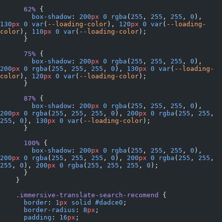
      62%
 {
        box-shadow
: 
200
px
 0
 rgba
(
255
, 
255
, 
255
, 
0
), 
130
px
 0
 var
(
--loading-color
), 
120
px
 0
 var
(
--loading-
color
), 
110
px
 0
 var
(
--loading-color
);
      }
      75%
 {
        box-shadow
: 
200
px
 0
 rgba
(
255
, 
255
, 
255
, 
0
), 
200
px
 0
 rgba
(
255
, 
255
, 
255
, 
0
), 
130
px
 0
 var
(
--loading-
color
), 
120
px
 0
 var
(
--loading-color
);
      }
      87%
 {
        box-shadow
: 
200
px
 0
 rgba
(
255
, 
255
, 
255
, 
0
), 
200
px
 0
 rgba
(
255
, 
255
, 
255
, 
0
), 
200
px
 0
 rgba
(
255
, 
255
, 
255
, 
0
), 
130
px
 0
 var
(
--loading-color
);
      }
      100%
 {
        box-shadow
: 
200
px
 0
 rgba
(
255
, 
255
, 
255
, 
0
), 
200
px
 0
 rgba
(
255
, 
255
, 
255
, 
0
), 
200
px
 0
 rgba
(
255
, 
255
, 
255
, 
0
), 
200
px
 0
 rgba
(
255
, 
255
, 
255
, 
0
);
      }
    }
    .immersive-translate-search-recomend
 {
      border
: 
1
px
 solid
 #dadce0
;
      border-radius
: 
8
px
;
      padding
: 
16
px
;