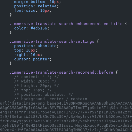
      margin-bottom
: 
16
px
;
      position
: 
relative
;
      font-size
: 
16
px
;
    }
    .immersive-translate-search-enhancement-en-title
 {
      color
: 
#4d5156
;
    }
    .immersive-translate-search-settings
 {
      position
: 
absolute
;
      top
: 
16
px
;
      right
: 
16
px
;
      cursor
: 
pointer
;
    }
    .immersive-translate-search-recomend::before
 {
      /* content: " "; */
      /* width: 20px; */
      /* height: 20px; */
      /* top: 16px; */
      /* position: absolute; */
      /* background: center / contain 
url('data:image/png;base64,iVBORw0KGgoAAAANSUhEUgAAACAAA
AAgCAMAAABEpIrGAAAAxlBMVEUAAADpTInqTIjpSofnSIfqS4nfS4XqS
4nqTIjsTYnrTInqTIroS4jvQIDqTIn////+/v7rSYjpTIn8/v7uaZzrT
Ir9/f3wfansWJL88/b85e73qc39+/v3xNnylrvrVI/98fb62Obva5/8+
fr76vH4y9zpSIj74e353Oj1ocTzm77xhK/veKbtYpjsXJTqU47oTInxj
rXyh7L99fj40eH2ttH1udD3sc31ssz1rMnykLXucqPtbqD85e/1xdn2u
9DzqcXrUY6FaJb8AAAADnRSTlMA34BgIM8Q37/fz7+/EGOHcVQAAAGhS