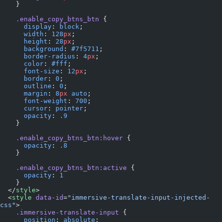
    }
    .enable_copy_btns_btn
 {
      display
: 
block
;
      width
: 
128
px
;
      height
: 
28
px
;
      background
: 
#7f5711
;
      border-radius
: 
4
px
;
      color
: 
#fff
;
      font-size
: 
12
px
;
      border
: 
0
;
      outline
: 
0
;
      margin
: 
8
px
 auto
;
      font-weight
: 
700
;
      cursor
: 
pointer
;
      opacity
: 
.9
    }
    .enable_copy_btns_btn:hover
 {
      opacity
: 
.8
    }
    .enable_copy_btns_btn:active
 {
      opacity
: 
1
    }
  </
style
>
  <
style
 data-id
=
"immersive-translate-input-injected-
css"
>
    .immersive-translate-input
 {
      position
: 
absolute
;