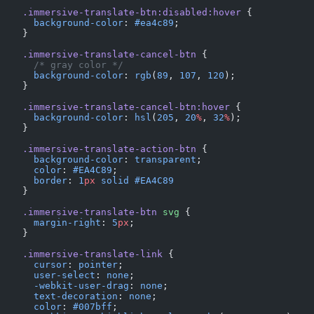
    .immersive-translate-btn:disabled:hover
 {
      background-color
: 
#ea4c89
;
    }
    .immersive-translate-cancel-btn
 {
      /* gray color */
      background-color
: 
rgb
(
89
, 
107
, 
120
);
    }
    .immersive-translate-cancel-btn:hover
 {
      background-color
: 
hsl
(
205
, 
20
%
, 
32
%
);
    }
    .immersive-translate-action-btn
 {
      background-color
: 
transparent
;
      color
: 
#EA4C89
;
      border
: 
1
px
 solid
 #EA4C89
    }
    .immersive-translate-btn
 svg
 {
      margin-right
: 
5
px
;
    }
    .immersive-translate-link
 {
      cursor
: 
pointer
;
      user-select
: 
none
;
      -webkit-user-drag
: 
none
;
      text-decoration
: 
none
;
      color
: 
#007bff
;