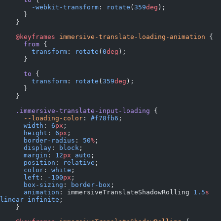
        -webkit-transform
: 
rotate
(
359
deg
);
      }
    }
    @keyframes
 immersive-translate-loading-animation
 {
      from
 {
        transform
: 
rotate
(
0
deg
);
      }
      to
 {
        transform
: 
rotate
(
359
deg
);
      }
    }
    .immersive-translate-input-loading
 {
      --loading-color
: 
#f78fb6
;
      width
: 
6
px
;
      height
: 
6
px
;
      border-radius
: 
50
%
;
      display
: 
block
;
      margin
: 
12
px
 auto
;
      position
: 
relative
;
      color
: 
white
;
      left
: 
-100
px
;
      box-sizing
: 
border-box
;
      animation
: immersiveTranslateShadowRolling 
1.5
s
linear
 infinite
;
    }