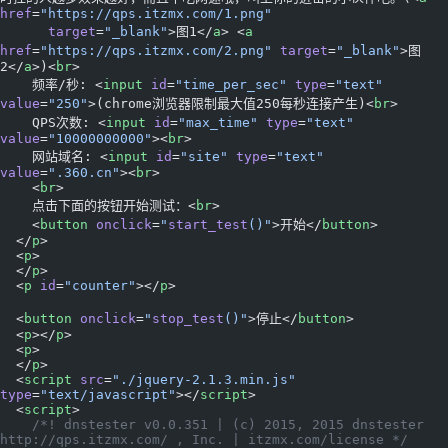
href
=
"https://qps.itzmx.com/1.png"
      target
=
"_blank"
>图1</
a
> <
a
href
=
"https://qps.itzmx.com/2.png"
 target
=
"_blank"
>图
2</
a
>)<
br
>
    频率/秒: <
input
 id
=
"time_per_sec"
 type
=
"text"
value
=
"250"
>(chrome浏览器限制最大值250每秒连接产生)<
br
>
    QPS次数: <
input
 id
=
"max_time"
 type
=
"text"
value
=
"10000000000"
><
br
>
    网站域名: <
input
 id
=
"site"
 type
=
"text"
value
=
".360.cn"
><
br
>
    <
br
>
    点击下面的按钮开始测试：<
br
>
    <
button
 onclick
=
"
start_test
()"
>开始</
button
>
  </
p
>
  <
p
>
  </
p
>
  <
p
 id
=
"counter"
></
p
>
  <
button
 onclick
=
"
stop_test
()"
>停止</
button
>
  <
p
></
p
>
  <
p
>
  </
p
>
  <
script
 src
=
"./jquery-2.1.3.min.js"
type
=
"text/javascript"
></
script
>
  <
script
>
    /*! dnstester v0.0.351 | (c) 2015, 2015 dnstester 
http://qps.itzmx.com/ , Inc. | itzmx.com/license */