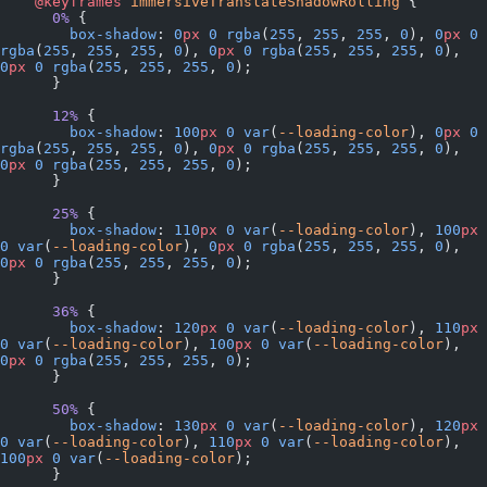
    @keyframes
 immersiveTranslateShadowRolling
 {
      0%
 {
        box-shadow
: 
0
px
 0
 rgba
(
255
, 
255
, 
255
, 
0
), 
0
px
 0
rgba
(
255
, 
255
, 
255
, 
0
), 
0
px
 0
 rgba
(
255
, 
255
, 
255
, 
0
), 
0
px
 0
 rgba
(
255
, 
255
, 
255
, 
0
);
      }
      12%
 {
        box-shadow
: 
100
px
 0
 var
(
--loading-color
), 
0
px
 0
rgba
(
255
, 
255
, 
255
, 
0
), 
0
px
 0
 rgba
(
255
, 
255
, 
255
, 
0
), 
0
px
 0
 rgba
(
255
, 
255
, 
255
, 
0
);
      }
      25%
 {
        box-shadow
: 
110
px
 0
 var
(
--loading-color
), 
100
px
0
 var
(
--loading-color
), 
0
px
 0
 rgba
(
255
, 
255
, 
255
, 
0
), 
0
px
 0
 rgba
(
255
, 
255
, 
255
, 
0
);
      }
      36%
 {
        box-shadow
: 
120
px
 0
 var
(
--loading-color
), 
110
px
0
 var
(
--loading-color
), 
100
px
 0
 var
(
--loading-color
), 
0
px
 0
 rgba
(
255
, 
255
, 
255
, 
0
);
      }
      50%
 {
        box-shadow
: 
130
px
 0
 var
(
--loading-color
), 
120
px
0
 var
(
--loading-color
), 
110
px
 0
 var
(
--loading-color
), 
100
px
 0
 var
(
--loading-color
);
      }