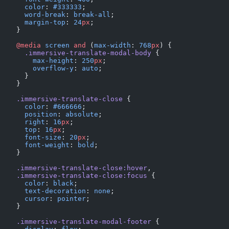
      color
: 
#333333
;
      word-break
: 
break-all
;
      margin-top
: 
24
px
;
    }
    @media
 screen
 and
 (
max-width
: 
768
px
) {
      .immersive-translate-modal-body
 {
        max-height
: 
250
px
;
        overflow-y
: 
auto
;
      }
    }
    .immersive-translate-close
 {
      color
: 
#666666
;
      position
: 
absolute
;
      right
: 
16
px
;
      top
: 
16
px
;
      font-size
: 
20
px
;
      font-weight
: 
bold
;
    }
    .immersive-translate-close:hover
,
    .immersive-translate-close:focus
 {
      color
: 
black
;
      text-decoration
: 
none
;
      cursor
: 
pointer
;
    }
    .immersive-translate-modal-footer
 {