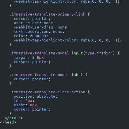
      -webkit-tap-highlight-color
: 
rgba
(
0
, 
0
, 
0
, 
.1
);
    }
    .immersive-translate-primary-link
 {
      cursor
: 
pointer
;
      user-select
: 
none
;
      -webkit-user-drag
: 
none
;
      text-decoration
: 
none
;
      color
: 
#ea4c89
;
      -webkit-tap-highlight-color
: 
rgba
(
0
, 
0
, 
0
, 
.1
);
    }
    .immersive-translate-modal
 input
[
type
=
"radio"
] {
      margin
: 
0
 6
px
;
      cursor
: 
pointer
;
    }
    .immersive-translate-modal
 label
 {
      cursor
: 
pointer
;
    }
    .immersive-translate-close-action
 {
      position
: 
absolute
;
      top
: 
2
px
;
      right
: 
0
px
;
      cursor
: 
pointer
;
    }
  </
style
>
</
head
>