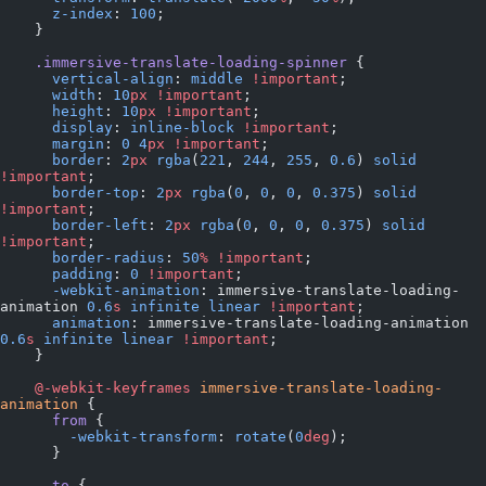
      z-index
: 
100
;
    }
    .immersive-translate-loading-spinner
 {
      vertical-align
: 
middle
 !important
;
      width
: 
10
px
 !important
;
      height
: 
10
px
 !important
;
      display
: 
inline-block
 !important
;
      margin
: 
0
 4
px
 !important
;
      border
: 
2
px
 rgba
(
221
, 
244
, 
255
, 
0.6
) 
solid
!important
;
      border-top
: 
2
px
 rgba
(
0
, 
0
, 
0
, 
0.375
) 
solid
!important
;
      border-left
: 
2
px
 rgba
(
0
, 
0
, 
0
, 
0.375
) 
solid
!important
;
      border-radius
: 
50
%
 !important
;
      padding
: 
0
 !important
;
      -webkit-animation
: immersive-translate-loading-
animation 
0.6
s
 infinite
 linear
 !important
;
      animation
: immersive-translate-loading-animation 
0.6
s
 infinite
 linear
 !important
;
    }
    @-webkit-keyframes
 immersive-translate-loading-
animation
 {
      from
 {
        -webkit-transform
: 
rotate
(
0
deg
);
      }
      to
 {