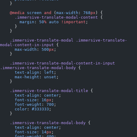
    }
    @media
 screen
 and
 (
max-width
: 
768
px
) {
      .immersive-translate-modal-content
 {
        margin
: 
50
%
 auto
 !important
;
      }
    }
    .immersive-translate-modal
 .immersive-translate-
modal-content-in-input
 {
      max-width
: 
500
px
;
    }
    .immersive-translate-modal-content-in-input
.immersive-translate-modal-body
 {
      text-align
: 
left
;
      max-height
: 
unset
;
    }
    .immersive-translate-modal-title
 {
      text-align
: 
center
;
      font-size
: 
16
px
;
      font-weight
: 
700
;
      color
: 
#333333
;
    }
    .immersive-translate-modal-body
 {
      text-align
: 
center
;
      font-size
: 
14
px
;
      font-weight
: 
400
;