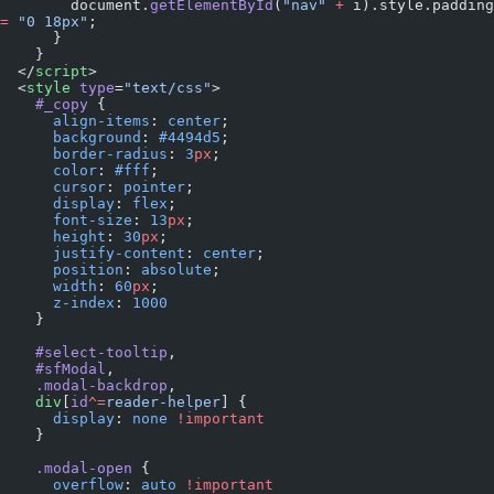
        document.
getElementById
(
"nav"
 +
=
 "0 18px"
;
      }
    }
  </
script
>
  <
style
 type
=
"text/css"
>
    #_copy
 {
      align-items
: 
center
;
      background
: 
#4494d5
;
      border-radius
: 
3
px
;
      color
: 
#fff
;
      cursor
: 
pointer
;
      display
: 
flex
;
      font-size
: 
13
px
;
      height
: 
30
px
;
      justify-content
: 
center
;
      position
: 
absolute
;
      width
: 
60
px
;
      z-index
: 
1000
    }
    #select-tooltip
,
    #sfModal
,
    .modal-backdrop
,
    div
[
id
^=
reader-helper
] {
      display
: 
none
 !important
    }
    .modal-open
 {
      overflow
: 
auto
 !important