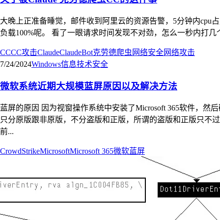
大晚上正准备睡觉，邮件收到阿里云的资源告警，5分钟内cpu占
负载100%呢。 看了一眼请求时间发现不对劲，怎么一秒内打几个请求
CC
CC攻击
Claude
ClaudeBot
克劳德
爬虫
网络安全
网络攻击
7/24/2024
Windows
信息技术
安全
微软系统近期大规模蓝屏原因以及解决方法
蓝屏的原因 因为视窗操作系统中安装了Microsoft 365软件，然
只分原版跟非原版，不分盗版和正版，所谓的盗版和正版只不过是激活
前...
CrowdStrike
Microsoft
Microsoft 365
微软
蓝屏