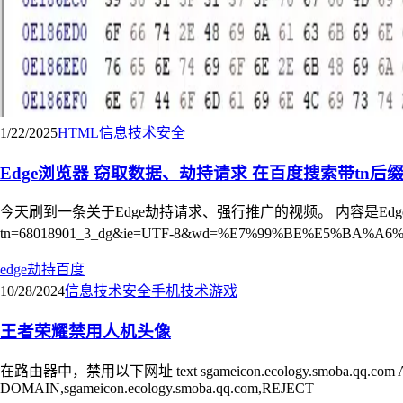
1/22/2025
HTML
信息技术
安全
Edge浏览器 窃取数据、劫持请求 在百度搜索带tn后
今天刷到一条关于Edge劫持请求、强行推广的视频。 内容是Edge浏览器
tn=68018901_3_dg&ie=UTF-8&wd=%E7%99%BE%E5%BA
edge
劫持
百度
10/28/2024
信息技术
安全
手机
技术
游戏
王者荣耀禁用人机头像
在路由器中，禁用以下网址 text sgameicon.ecology.smoba.qq
DOMAIN,sgameicon.ecology.smoba.qq.com,REJECT