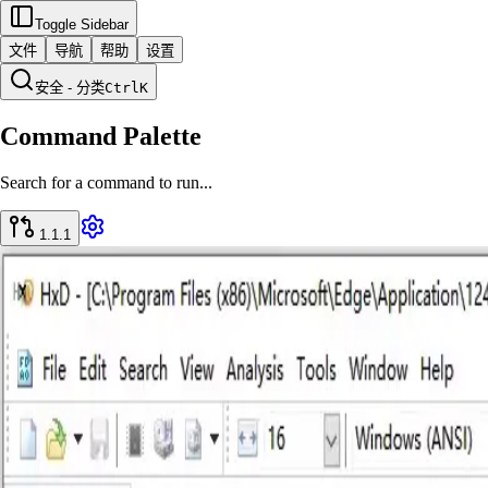
Toggle Sidebar
文件
导航
帮助
设置
安全 - 分类
Ctrl
K
Command Palette
Search for a command to run...
1.1.1