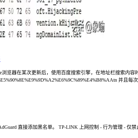
缀
在某次更新后，使用百度搜索引擎，在地址栏搜索内容时，链接网址带有tn=后
%A6%E5%90%8E%E9%9D%A2%E6%9C%89%E4%B8%AAtn 并且每
.com AdGuard 直接添加黑名单。 TP-LINK 上网控制 - 行为管理 - 仅