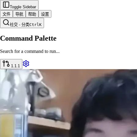
Toggle Sidebar
文件
导航
帮助
设置
社交 - 分类
Ctrl
K
Command Palette
Search for a command to run...
1.1.1