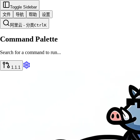
Toggle Sidebar
文件
导航
帮助
设置
阿里云 - 分类
Ctrl
K
Command Palette
Search for a command to run...
1.1.1