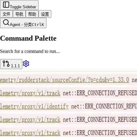
Toggle Sidebar
文件
导航
帮助
设置
Agent - 分类
Ctrl
K
Command Palette
Search for a command to run...
1.1.1