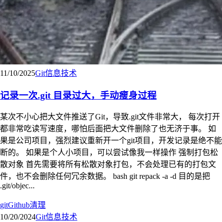
11/10/2025
Git
信息技术
记录一次.git 目录过大，手动瘦身过程
某次不小心把大文件推送了Git，导致.git文件非常大， 每次打开
都非常吃读写速度，哪怕后面把大文件删除了也无济于事。 如
果是公司项目，强烈建议重新开一个git项目，开发记录是绝不能
断的。 如果是个人小项目，可以尝试像我一样操作 强制打包松
散对象 首先需要将所有松散对象打包，不会处理已有的打包文
件，也不会删除任何冗余数据。 bash git repack -a -d 目的是把
.git/objec...
git
Github
清理
10/20/2024
Git
信息技术