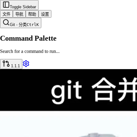
Toggle Sidebar
文件
导航
帮助
设置
Git - 分类
Ctrl
K
Command Palette
Search for a command to run...
1.1.1