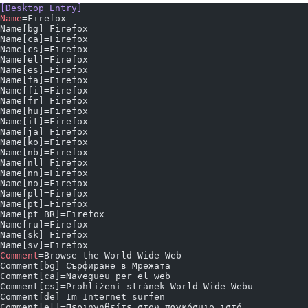
[Desktop Entry]
Name
=Firefox
Name[bg]=Firefox
Name[ca]=Firefox
Name[cs]=Firefox
Name[el]=Firefox
Name[es]=Firefox
Name[fa]=Firefox
Name[fi]=Firefox
Name[fr]=Firefox
Name[hu]=Firefox
Name[it]=Firefox
Name[ja]=Firefox
Name[ko]=Firefox
Name[nb]=Firefox
Name[nl]=Firefox
Name[nn]=Firefox
Name[no]=Firefox
Name[pl]=Firefox
Name[pt]=Firefox
Name[pt_BR]=Firefox
Name[ru]=Firefox
Name[sk]=Firefox
Name[sv]=Firefox
Comment
=Browse the World Wide Web
Comment[bg]=Сърфиране в Мрежата
Comment[ca]=Navegueu per el web
Comment[cs]=Prohlížení stránek World Wide Webu
Comment[de]=Im Internet surfen
Comment[el]=Περιηγηθείτε στον παγκόσμιο ιστό