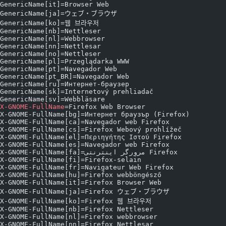
GenericName[it]=Browser Web
GenericName[ja]=ウェブ・ブラウザ
GenericName[ko]=웹 브라우저
GenericName[nb]=Nettleser
GenericName[nl]=Webbrowser
GenericName[nn]=Nettlesar
GenericName[no]=Nettleser
GenericName[pl]=Przeglądarka WWW
GenericName[pt]=Navegador Web
GenericName[pt_BR]=Navegador Web
GenericName[ru]=Интернет-браузер
GenericName[sk]=Internetový prehliadač
GenericName[sv]=Webbläsare
X-GNOME-FullName
=Firefox Web Browser
X-GNOME-FullName[bg]=Интернет браузър (Firefox)
X-GNOME-FullName[ca]=Navegador web Firefox
X-GNOME-FullName[cs]=Firefox Webový prohlížeč
X-GNOME-FullName[el]=Περιηγήτης Ιστού Firefox
X-GNOME-FullName[es]=Navegador web Firefox
X-GNOME-FullName[fa]=مرورگر اینترنتی Firefox
X-GNOME-FullName[fi]=Firefox-selain
X-GNOME-FullName[fr]=Navigateur Web Firefox
X-GNOME-FullName[hu]=Firefox webböngésző
X-GNOME-FullName[it]=Firefox Browser Web
X-GNOME-FullName[ja]=Firefox ウェブ・ブラウザ
X-GNOME-FullName[ko]=Firefox 웹 브라우저
X-GNOME-FullName[nb]=Firefox Nettleser
X-GNOME-FullName[nl]=Firefox webbrowser
X-GNOME-FullName[nn]=Firefox Nettlesar