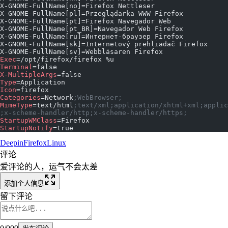
X-GNOME-FullName[no]=Firefox Nettleser
X-GNOME-FullName[pl]=Przeglądarka WWW Firefox
X-GNOME-FullName[pt]=Firefox Navegador Web
X-GNOME-FullName[pt_BR]=Navegador Web Firefox
X-GNOME-FullName[ru]=Интернет-браузер Firefox
X-GNOME-FullName[sk]=Internetový prehliadač Firefox
X-GNOME-FullName[sv]=Webbläsaren Firefox
Exec
=/opt/firefox/firefox %u
Terminal
=false
X-MultipleArgs
=false
Type
=Application
Icon
=firefox
Categories
=Network
;WebBrowser;
MimeType
=text/html
;text/xml;application/xhtml+xml;applic
;x-scheme-handler/http;x-scheme-handler/https;
StartupWMClass
=Firefox
StartupNotify
=true
Deepin
Firefox
Linux
评论
爱评论的人，运气不会太差
添加个人信息
留下评论