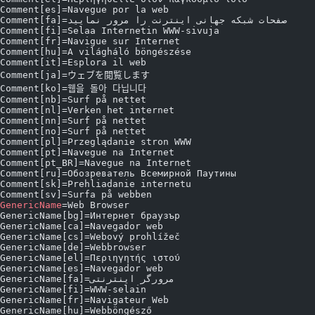
Comment[es]=Navegue por la web
Comment[fa]=صفحات شبکه جهانی اینترنت را مرور نمایید
Comment[fi]=Selaa Internetin WWW-sivuja
Comment[fr]=Navigue sur Internet
Comment[hu]=A világháló böngészése
Comment[it]=Esplora il web
Comment[ja]=ウェブを閲覧します
Comment[ko]=웹을 돌아 다닙니다
Comment[nb]=Surf på nettet
Comment[nl]=Verken het internet
Comment[nn]=Surf på nettet
Comment[no]=Surf på nettet
Comment[pl]=Przeglądanie stron WWW
Comment[pt]=Navegue na Internet
Comment[pt_BR]=Navegue na Internet
Comment[ru]=Обозреватель Всемирной Паутины
Comment[sk]=Prehliadanie internetu
Comment[sv]=Surfa på webben
GenericName
=Web Browser
GenericName[bg]=Интернет браузър
GenericName[ca]=Navegador web
GenericName[cs]=Webový prohlížeč
GenericName[de]=Webbrowser
GenericName[el]=Περιηγητής ιστού
GenericName[es]=Navegador web
GenericName[fa]=مرورگر اینترنتی
GenericName[fi]=WWW-selain
GenericName[fr]=Navigateur Web
GenericName[hu]=Webböngésző