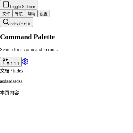
Toggle Sidebar
文件
导航
帮助
设置
index
Ctrl
K
Command Palette
Search for a command to run...
1.1.1
文档 / index
asdasdsadsa
本页内容