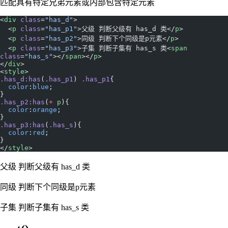
匹配具有特定兄弟元素或内部包含特定元素
<
div
 class
=
"has_d"
>
  <
p
 class
=
"has_p1"
>父级 判断父级有 has_d 类</
p
>
  <
p
 class
=
"has_p2"
>同级 判断下个同级是p元素</
p
>
  <
p
 class
=
"has_p3"
>子集 判断子集有 has_s 类<
span
class
=
"has_s"
></
span
></
p
>
</
div
>
<
style
>
.has_d:has
(
.has_p1
) 
.has_p1
{
  color
:
blue
;
}
.has_p2:has
(
+
 p
){
  color
:
orange
;
}
.has_p3:has
(
.has_s
){
  color
:
red
;
}
</
style
>
父级 判断父级有 has_d 类
同级 判断下个同级是p元素
子集 判断子集有 has_s 类