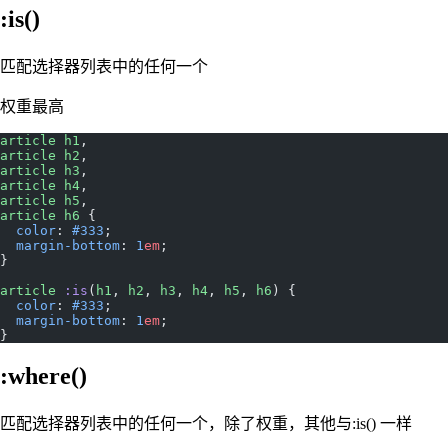
:is()
匹配选择器列表中的任何一个
权重最高
article
 h1
,
article
 h2
,
article
 h3
,
article
 h4
,
article
 h5
,
article
 h6
 {
  color
: 
#333
;
  margin-bottom
: 
1
em
;
}
article
 :is
(
h1
, 
h2
, 
h3
, 
h4
, 
h5
, 
h6
) {
  color
: 
#333
;
  margin-bottom
: 
1
em
;
}
:where()
匹配选择器列表中的任何一个，除了权重，其他与:is() 一样