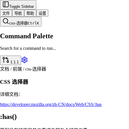
Toggle Sidebar
文件
导航
帮助
设置
css-选择器
Ctrl
K
Command Palette
Search for a command to run...
1.1.1
文档 / 前端 / css-选择器
CSS 选择器
详细文档：
https://developer.mozilla.org/zh-CN/docs/Web/CSS/:has
:has()